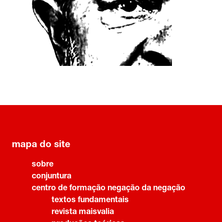
mapa do site
sobre
conjuntura
centro de formação negação da negação
textos fundamentais
revista maisvalia