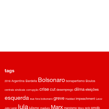
tags
Bolsonaro
Argentina
Bardella
bonapartismo
Boulos
2018
crise
dilma
cut
eleições
desemprego
centrais sindicais
corrupção
esquerda
greve
impeachment
eua
fora bolsonaro
Haddad
Lava-
lula
Marx
pmdb
lulismo
marxismo
pcb
Jato
Lenin
maduro
Moro