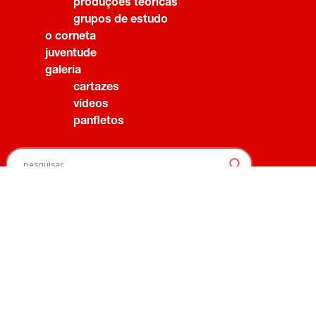
produções teóricas
grupos de estudo
o corneta
juventude
galeria
cartazes
vídeos
panfletos
assine nossa newsletter!