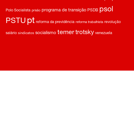
psol
programa de transição
Polo Socialista
PSDB
prisão
pt
PSTU
reforma da previdência
revolução
reforma trabalhista
temer
trotsky
socialismo
salário
venezuela
sindicatos