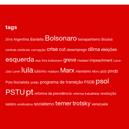
tags
Bolsonaro
Argentina
Bardella
bonapartismo
Boulos
2018
crise
dilma
cut
eleições
desemprego
centrais sindicais
corrupção
esquerda
greve
impeachment
eua
fora bolsonaro
Haddad
Lava-
lula
Marx
pmdb
lulismo
marxismo
pcb
Jato
Lenin
maduro
Moro
psol
programa de transição
Polo Socialista
PSDB
prisão
pt
PSTU
reforma da previdência
revolução
reforma trabalhista
temer
trotsky
socialismo
salário
venezuela
sindicatos