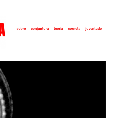
sobre
conjuntura
teoria
corneta
juventude