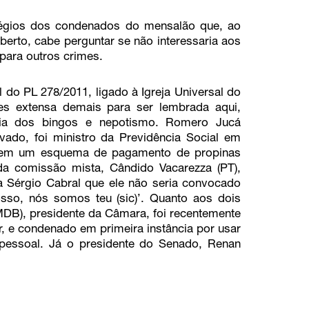
égios dos condenados do mensalão que, ao
aberto, cabe perguntar se não interessaria aos
para outros crimes.
al do PL 278/2011, ligado à Igreja Universal do
es extensa demais para ser lembrada aqui,
máfia dos bingos e nepotismo. Romero Jucá
vado, foi ministro da Previdência Social em
ão em um esquema de pagamento de propinas
 da comissão mista, Cândido Vacarezza (PT),
 Sérgio Cabral que ele não seria convocado
sso, nós somos teu (sic)’. Quanto aos dois
DB), presidente da Câmara, foi recentemente
, e condenado em primeira instância por usar
pessoal. Já o presidente do Senado, Renan