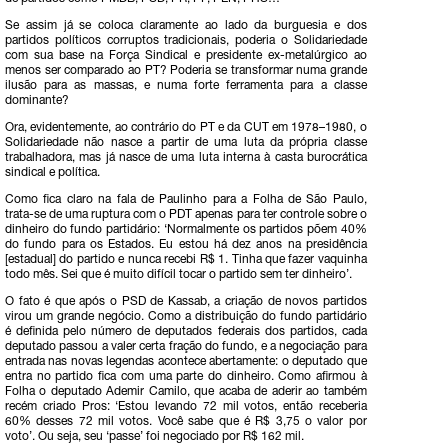
Se assim já se coloca claramente ao lado da burguesia e dos
partidos políticos corruptos tradicionais, poderia o Solidariedade
com sua base na Força Sindical e presidente ex-metalúrgico ao
menos ser comparado ao PT? Poderia se transformar numa grande
ilusão para as massas, e numa forte ferramenta para a classe
dominante?
Ora, evidentemente, ao contrário do PT e da CUT em 1978–1980, o
Solidariedade não nasce a partir de uma luta da própria classe
trabalhadora, mas já nasce de uma luta interna à casta burocrática
sindical e política.
Como fica claro na fala de Paulinho para a Folha de São Paulo,
trata-se de uma ruptura com o PDT apenas para ter controle sobre o
dinheiro do fundo partidário: ‘Normalmente os partidos põem 40%
do fundo para os Estados. Eu estou há dez anos na presidência
[estadual] do partido e nunca recebi R$ 1. Tinha que fazer vaquinha
todo mês. Sei que é muito difícil tocar o partido sem ter dinheiro’.
O fato é que após o PSD de Kassab, a criação de novos partidos
virou um grande negócio. Como a distribuição do fundo partidário
é definida pelo número de deputados federais dos partidos, cada
deputado passou a valer certa fração do fundo, e a negociação para
entrada nas novas legendas acontece abertamente: o deputado que
entra no partido fica com uma parte do dinheiro. Como afirmou à
Folha o deputado Ademir Camilo, que acaba de aderir ao também
recém criado Pros: ‘Estou levando 72 mil votos, então receberia
60% desses 72 mil votos. Você sabe que é R$ 3,75 o valor por
voto’. Ou seja, seu ‘passe’ foi negociado por R$ 162 mil.