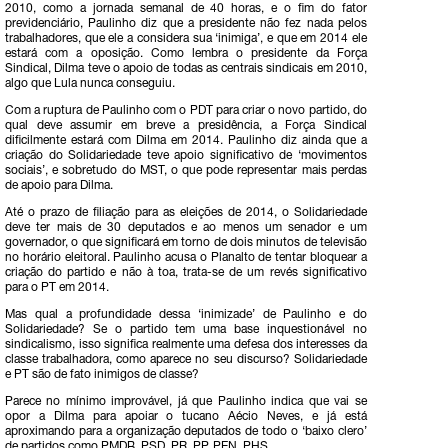
2010, como a jornada semanal de 40 horas, e o fim do fator
previdenciário, Paulinho diz que a presidente não fez nada pelos
trabalhadores, que ele a considera sua ‘inimiga’, e que em 2014 ele
estará com a oposição. Como lembra o presidente da Força
Sindical, Dilma teve o apoio de todas as centrais sindicais em 2010,
algo que Lula nunca conseguiu.
Com a ruptura de Paulinho com o PDT para criar o novo partido, do
qual deve assumir em breve a presidência, a Força Sindical
dificilmente estará com Dilma em 2014. Paulinho diz ainda que a
criação do Solidariedade teve apoio significativo de ‘movimentos
sociais’, e sobretudo do MST, o que pode representar mais perdas
de apoio para Dilma.
Até o prazo de filiação para as eleições de 2014, o Solidariedade
deve ter mais de 30 deputados e ao menos um senador e um
governador, o que significará em torno de dois minutos de televisão
no horário eleitoral. Paulinho acusa o Planalto de tentar bloquear a
criação do partido e não à toa, trata-se de um revés significativo
para o PT em 2014.
Mas qual a profundidade dessa ‘inimizade’ de Paulinho e do
Solidariedade? Se o partido tem uma base inquestionável no
sindicalismo, isso significa realmente uma defesa dos interesses da
classe trabalhadora, como aparece no seu discurso? Solidariedade
e PT são de fato inimigos de classe?
Parece no mínimo improvável, já que Paulinho indica que vai se
opor a Dilma para apoiar o tucano Aécio Neves, e já está
aproximando para a organização deputados de todo o ‘baixo clero’
de partidos como PMDB, PSD, PR, PP, PEN, PHS…