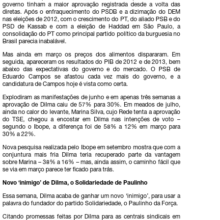
governo tinham a maior aprovação registrada desde a volta das
diretas. Após o enfraquecimento do PSDB e a dizimação do DEM
nas eleições de 2012, com o crescimento do PT, do aliado PSB e do
PSD de Kassab e com a eleição de Haddad em São Paulo, a
consolidação do PT como principal partido político da burguesia no
Brasil parecia inabalável.
Mas ainda em março os preços dos alimentos dispararam. Em
seguida, apareceram os resultados do PIB de 2012 e de 2013, bem
abaixo das expectativas do governo e do mercado. O PSB de
Eduardo Campos se afastou cada vez mais do governo, e a
candidatura de Campos hoje é vista como certa.
Explodiram as manifestações de junho e em apenas três semanas a
aprovação de Dilma caiu de 57% para 30%. Em meados de julho,
ainda no calor do levante, Marina Silva, cujo Rede tenta a aprovação
do TSE, chegou a encostar em Dilma nas intenções de voto –
segundo o Ibope, a diferença foi de 58% a 12% em março para
30% a 22%.
Nova pesquisa realizada pelo Ibope em setembro mostra que com a
conjuntura mais fria Dilma teria recuperado parte da vantagem
sobre Marina – 38% a 16% – mas, ainda assim, o caminho fácil que
se via em março parece ter ficado para trás.
Novo ‘inimigo’ de Dilma, o Solidariedade de Paulinho
Essa semana, Dilma acaba de ganhar um novo ‘inimigo’, para usar a
palavra do fundador do partido Solidariedade, o Paulinho da Força.
Citando promessas feitas por Dilma para as centrais sindicais em