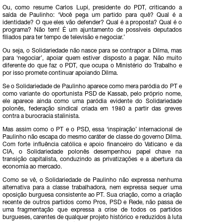
Ou, como resume Carlos Lupi, presidente do PDT, criticando a
saída de Paulinho: ‘Você pega um partido para quê? Qual é a
identidade? O que eles vão defender? Qual é a proposta? Qual é o
programa? Não tem! É um ajuntamento de possíveis deputados
filiados para ter tempo de televisão e negociar.’
Ou seja, o Solidariedade não nasce para se contrapor a Dilma, mas
para ‘negociar’, apoiar quem estiver disposto a pagar. Não muito
diferente do que faz o PDT, que ocupa o Ministério do Trabalho e
por isso promete continuar apoiando Dilma.
Se o Solidariedade de Paulinho aparece como mera paródia do PT e
como variante do oportunista PSD de Kassab, pelo próprio nome,
ele aparece ainda como uma paródia evidente do Solidariedade
polonês, federação sindical criada em 1980 a partir das greves
contra a burocracia stalinista.
Mas assim como o PT e o PSD, essa ‘inspiração’ internacional de
Paulinho não escapa do mesmo caráter de classe do governo Dilma.
Com forte influência católica e apoio financeiro do Vaticano e da
CIA, o Solidariedade polonês desempenhou papel chave na
transição capitalista, conduzindo as privatizações e a abertura da
economia ao mercado.
Como se vê, o Solidariedade de Paulinho não expressa nenhuma
alternativa para a classe trabalhadora, nem expressa sequer uma
oposição burguesa consistente ao PT. Sua criação, como a criação
recente de outros partidos como Pros, PSD e Rede, não passa de
uma fragmentação que expressa a crise de todos os partidos
burgueses, carentes de qualquer projeto histórico e reduzidos à luta