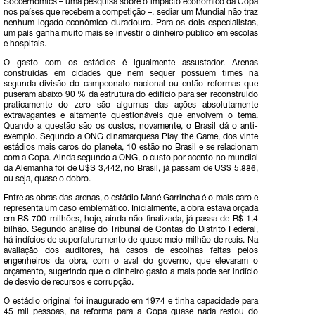
Soccernomics – uma pesquisa sobre o impacto econômico da Copa
nos países que recebem a competição –, sediar um Mundial não traz
nenhum legado econômico duradouro. Para os dois especialistas,
um país ganha muito mais se investir o dinheiro público em escolas
e hospitais.
O gasto com os estádios é igualmente assustador. Arenas
construídas em cidades que nem sequer possuem times na
segunda divisão do campeonato nacional ou então reformas que
puseram abaixo 90 % da estrutura do edifício para ser reconstruído
praticamente do zero são algumas das ações absolutamente
extravagantes e altamente questionáveis que envolvem o tema.
Quando a questão são os custos, novamente, o Brasil dá o anti-
exemplo. Segundo a ONG dinamarquesa Play the Game, dos vinte
estádios mais caros do planeta, 10 estão no Brasil e se relacionam
com a Copa. Ainda segundo a ONG, o custo por acento no mundial
da Alemanha foi de U$S 3,442, no Brasil, já passam de US$ 5.886,
ou seja, quase o dobro.
Entre as obras das arenas, o estádio Mané Garrincha é o mais caro e
representa um caso emblemático. Inicialmente, a obra estava orçada
em RS 700 milhões, hoje, ainda não finalizada, já passa de R$ 1,4
bilhão. Segundo análise do Tribunal de Contas do Distrito Federal,
há indícios de superfaturamento de quase meio milhão de reais. Na
avaliação dos auditores, há casos de escolhas feitas pelos
engenheiros da obra, com o aval do governo, que elevaram o
orçamento, sugerindo que o dinheiro gasto a mais pode ser indício
de desvio de recursos e corrupção.
O estádio original foi inaugurado em 1974 e tinha capacidade para
45 mil pessoas, na reforma para a Copa quase nada restou do