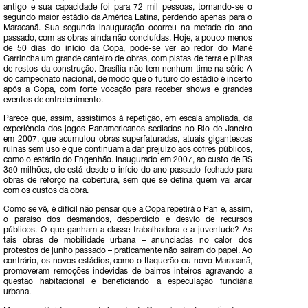
antigo e sua capacidade foi para 72 mil pessoas, tornando-se o
segundo maior estádio da América Latina, perdendo apenas para o
Maracanã. Sua segunda inauguração ocorreu na metade do ano
passado, com as obras ainda não concluídas. Hoje, a pouco menos
de 50 dias do início da Copa, pode-se ver ao redor do Mané
Garrincha um grande canteiro de obras, com pistas de terra e pilhas
de restos da construção. Brasília não tem nenhum time na série A
do campeonato nacional, de modo que o futuro do estádio é incerto
após a Copa, com forte vocação para receber shows e grandes
eventos de entretenimento.
Parece que, assim, assistimos à repetição, em escala ampliada, da
experiência dos jogos Panamericanos sediados no Rio de Janeiro
em 2007, que acumulou obras superfaturadas, atuais gigantescas
ruínas sem uso e que continuam a dar prejuízo aos cofres públicos,
como o estádio do Engenhão. Inaugurado em 2007, ao custo de R$
380 milhões, ele está desde o início do ano passado fechado para
obras de reforço na cobertura, sem que se defina quem vai arcar
com os custos da obra.
Como se vê, é difícil não pensar que a Copa repetirá o Pan e, assim,
o paraíso dos desmandos, desperdício e desvio de recursos
públicos. O que ganham a classe trabalhadora e a juventude? As
tais obras de mobilidade urbana – anunciadas no calor dos
protestos de junho passado – praticamente não saíram do papel. Ao
contrário, os novos estádios, como o Itaquerão ou novo Maracanã,
promoveram remoções indevidas de bairros inteiros agravando a
questão habitacional e beneficiando a especulação fundiária
urbana.