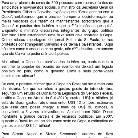
Para uma plateia de cerca de 300 pessoas, com representantes de
sindicatos e movimentos sociais, o ministro da Secretaria Geral da
Presidência, Gilberto Carvalho, expôs o que o “Brasil ganhou com a
Copa”, enfatizando que é preciso “romper a desinformação ou
meias verdades que fazem os manifestantes acreditarem que a
Copa é o paraíso dos ladrões e que a Fifa impôs o que quis”.
Enquanto o ministro discursava, integrantes do grupo político
Território Livre estenderam uma faixa atrás dele contrária à Copa.
Como relatou reportagem do jornal Folha de S. Paulo, outros
protestos constrangeram Carvalho e os demais palestrantes. “Aqui
não tem como mandar bater na gente, não é?”, desafiou um homem
quando Carvalho pediu silêncio à plateia.
Mas afinal, a Copa é o paraíso dos ladrões ou, contrariando o
sentimento popular de repudio ao evento, ela deixará um legado
positivo ao país, como o governo Dilma e seus porta-vozes
insistem em afirmar?
De cara, é possível afirmar que a Copa no Brasil vai ser a mais cara
da história. No que se refere a gastos gerais de infraestrutura,
segundo um estudo da Consultoria Legislativa do Senado Federal,
a última Copa, na África do Sul (2010), custou US$ 8 bilhões, já
esta do Brasil gastou, até o momento, US$ 12 bilhões; estima-se
que essa cifra possa chegar a mais de US$ 30 bilhões, o
equivalente a 5 vezes o investido na Alemanha em 2006! Desse
montante a grande parcela é de recursos públicos. Em 2007,
quando o Brasil foi anunciado como sede da Copa, a estimativa de
gastos era de US$ 1,1 bilhão!
Para Simon Kuper e Stefan Szymanski, autores do livro