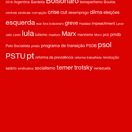
Bolsonaro
Argentina
Bardella
bonapartismo
Boulos
2018
crise
dilma
cut
eleições
desemprego
centrais sindicais
corrupção
esquerda
greve
impeachment
eua
fora bolsonaro
Haddad
Lava-
lula
Marx
pmdb
lulismo
marxismo
pcb
Jato
Lenin
maduro
Moro
psol
programa de transição
Polo Socialista
PSDB
prisão
pt
PSTU
reforma da previdência
revolução
reforma trabalhista
temer
trotsky
socialismo
salário
venezuela
sindicatos