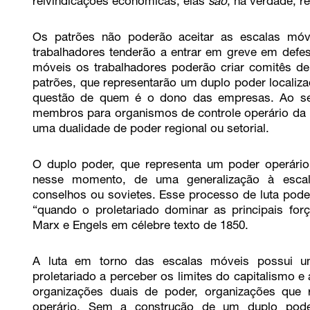
reivindicações econômicas, elas
são
, na verdade, re
Os patrões não poderão aceitar as escalas móve
trabalhadores tenderão a entrar em greve em defes
móveis os trabalhadores poderão criar comitês de
patrões, que representarão um duplo poder localizad
questão de quem é o dono das empresas. Ao se 
membros para organismos de controle operário da 
uma dualidade de poder regional ou setorial.
O duplo poder, que representa um poder operário
nesse momento, de uma generalização à escal
conselhos ou sovietes. Esse processo de luta pode
“quando o proletariado dominar as principais for
Marx e Engels em célebre texto de 1850.
A luta em torno das escalas móveis possui um
proletariado a perceber os limites do capitalismo e
organizações duais de poder, organizações que
operário. Sem a construção de um duplo pod