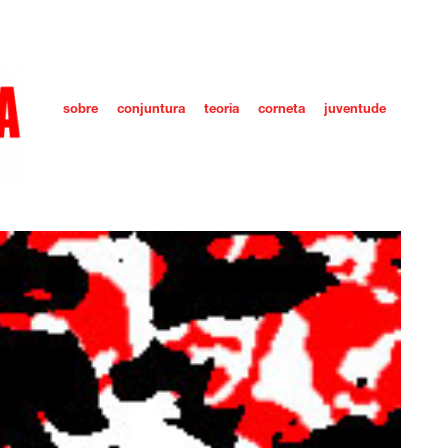
sobre
conjuntura
teoria
corneta
juventude