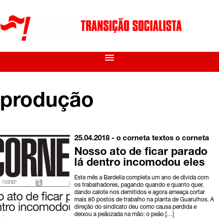
menu
produção
25.04.2018 -
o corneta
textos o corneta
Nosso ato de ficar parado
lá dentro incomodou eles
Este mês a Bardella completa um ano de dívida com
os trabalhadores, pagando quando e quanto quer,
dando calote nos demitidos e agora ameaça cortar
mais 80 postos de trabalho na planta de Guarulhos. A
direção do sindicato deu como causa perdida e
deixou a peãozada na mão: o peão […]