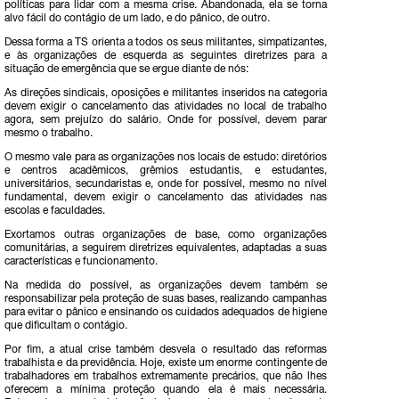
políticas para lidar com a mesma crise. Abandonada, ela se torna
alvo fácil do contágio de um lado, e do pânico, de outro.
Dessa forma a TS orienta a todos os seus militantes, simpatizantes,
e às organizações de esquerda as seguintes diretrizes para a
situação de emergência que se ergue diante de nós:
As direções sindicais, oposições e militantes inseridos na categoria
devem exigir o cancelamento das atividades no local de trabalho
agora, sem prejuízo do salário. Onde for possível, devem parar
mesmo o trabalho.
O mesmo vale para as organizações nos locais de estudo: diretórios
e centros acadêmicos, grêmios estudantis, e estudantes,
universitários, secundaristas e, onde for possível, mesmo no nível
fundamental, devem exigir o cancelamento das atividades nas
escolas e faculdades.
Exortamos outras organizações de base, como organizações
comunitárias, a seguirem diretrizes equivalentes, adaptadas a suas
características e funcionamento.
Na medida do possível, as organizações devem também se
responsabilizar pela proteção de suas bases, realizando campanhas
para evitar o pânico e ensinando os cuidados adequados de higiene
que dificultam o contágio.
Por fim, a atual crise também desvela o resultado das reformas
trabalhista e da previdência. Hoje, existe um enorme contingente de
trabalhadores em trabalhos extremamente precários, que não lhes
oferecem a mínima proteção quando ela é mais necessária.