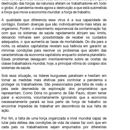
destruição das forças da natureza afetam os trabalhadores em todo
o globo. A pandemia revela agora a destruição a que está submetida
a força que move a economia mundial: a força de trabalho.
A qualidade que diferencia esse vírus é a sua capacidade de
contágio. Existem doenças que são individualmente mais letais ao
organismo. Porém, o crescimento exponencial da contaminação faz
com que os sistemas de saúde rapidamente atinjam seu limite,
deixando milhares sem possibilidade de receber os cuidados
adequados, o que aumenta as taxas de mortalidade. Do dia para a
noite, os estados capitalistas revelam sua falência em garantir as
mínimas condições para resolver os problemas que advêm das
características da economia capitalista enquanto sistema planetário.
Esses problemas desaguam inevitavelmente sobre as costas da
classe trabalhadora mundial, hoje, a principal vítima do colapso dos
sistemas de saúde.
Sob essa situação, os líderes burgueses paralisam e hesitam em
tomar as medidas mais efetivas para controlar a pandemia e
proteger os trabalhadores. São pressionados pela falta de visão e
pela sede desmedida de exploração dos proprietários que
representam. Como Dória no governo de São Paulo, dizem temer
parar a economia, voluntariamente ignorando que a economia
necessariamente parará se boa parte da força de trabalho se
encontrar impedida de trabalhar em decorrência da sua falta de
ação.
Por fim, a falta de uma força organizada a nível mundial capaz de
lutar pela defesa das condições de vida da classe faz com que em
cada país os trabalhadores sejam empurrados por diferentes