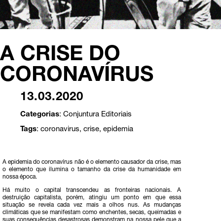
A CRISE DO
CORONAVÍRUS
13.03.2020
Categorias
:
Conjuntura
Editoriais
Tags
:
coronavirus
,
crise
,
epidemia
A epidemia do coronavírus não é o elemento causador da crise, mas
o elemento que ilumina o tamanho da crise da humanidade em
nossa época.
Há muito o capital transcendeu as fronteiras nacionais. A
destruição capitalista, porém, atingiu um ponto em que essa
situação se revela cada vez mais a olhos nus. As mudanças
climáticas que se manifestam como enchentes, secas, queimadas e
suas consequências desastrosas demonstram na nossa pele que a