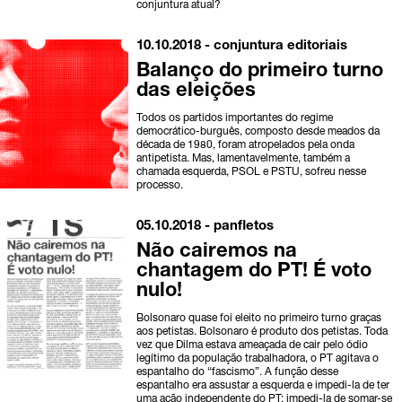
conjuntura atual?
10.10.2018 -
conjuntura
editoriais
Balanço do primeiro turno
das eleições
Todos os partidos importantes do regime
democrático-burguês, composto desde meados da
década de 1980, foram atropelados pela onda
antipetista. Mas, lamentavelmente, também a
chamada esquerda, PSOL e PSTU, sofreu nesse
processo.
05.10.2018 -
panfletos
Não cairemos na
chantagem do PT! É voto
nulo!
Bolsonaro quase foi eleito no primeiro turno graças
aos petistas. Bolsonaro é produto dos petistas. Toda
vez que Dilma estava ameaçada de cair pelo ódio
legítimo da população trabalhadora, o PT agitava o
espantalho do “fascismo”. A função desse
espantalho era assustar a esquerda e impedi-la de ter
uma ação independente do PT; impedi-la de somar-se