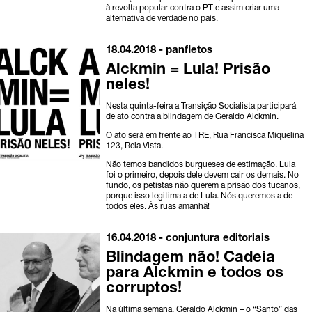
à revolta popular contra o PT e assim criar uma
alternativa de verdade no país.
18.04.2018 -
panfletos
Alckmin = Lula! Prisão
neles!
Nesta quinta-feira a Transição Socialista participará
de ato contra a blindagem de Geraldo Alckmin.
O ato será em frente ao TRE, Rua Francisca Miquelina
123, Bela Vista.
Não temos bandidos burgueses de estimação. Lula
foi o primeiro, depois dele devem cair os demais. No
fundo, os petistas não querem a prisão dos tucanos,
porque isso legitima a de Lula. Nós queremos a de
todos eles. Às ruas amanhã!
16.04.2018 -
conjuntura
editoriais
Blindagem não! Cadeia
para Alckmin e todos os
corruptos!
Na última semana, Geraldo Alckmin – o “Santo” das