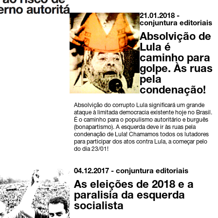
21.01.2018 -
conjuntura
editoriais
Absolvição de
Lula é
caminho para
golpe. Às ruas
pela
condenação!
Absolvição do corrupto Lula significará um grande
ataque à limitada democracia existente hoje no Brasil.
É o caminho para o populismo autoritário e burguês
(bonapartismo). A esquerda deve ir às ruas pela
condenação de Lula! Chamamos todos os lutadores
para participar dos atos contra Lula, a começar pelo
do dia 23/01!
04.12.2017 -
conjuntura
editoriais
As eleições de 2018 e a
paralisia da esquerda
socialista