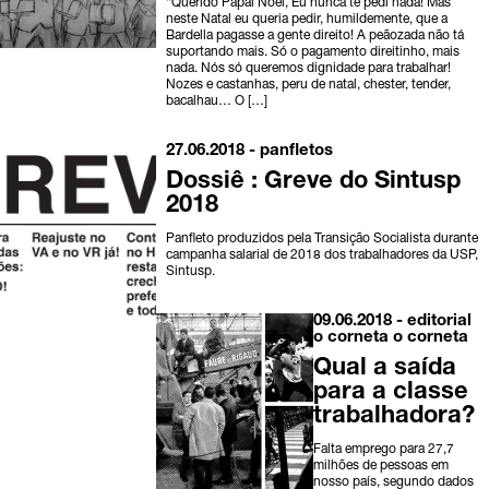
“Querido Papai Noel, Eu nunca te pedi nada! Mas
neste Natal eu queria pedir, humildemente, que a
Bardella pagasse a gente direito! A peãozada não tá
suportando mais. Só o pagamento direitinho, mais
nada. Nós só queremos dignidade para trabalhar!
Nozes e castanhas, peru de natal, chester, tender,
bacalhau… O […]
27.06.2018 -
panfletos
Dossiê : Greve do Sintusp
2018
Panfleto produzidos pela Transição Socialista durante
campanha salarial de 2018 dos trabalhadores da USP,
Sintusp.
09.06.2018 -
editorial
o corneta
o corneta
Qual a saída
para a classe
trabalhadora?
Falta emprego para 27,7
milhões de pessoas em
nosso país, segundo dados