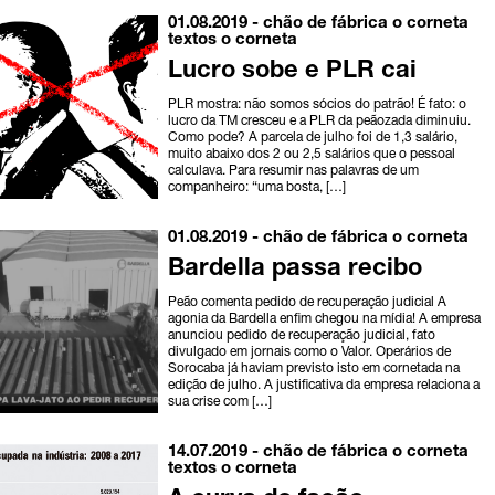
01.08.2019 -
chão de fábrica
o corneta
textos o corneta
Lucro sobe e PLR cai
PLR mostra: não somos sócios do patrão! É fato: o
lucro da TM cresceu e a PLR da peãozada diminuiu.
Como pode? A parcela de julho foi de 1,3 salário,
muito abaixo dos 2 ou 2,5 salários que o pessoal
calculava. Para resumir nas palavras de um
companheiro: “uma bosta, […]
01.08.2019 -
chão de fábrica
o corneta
Bardella passa recibo
Peão comenta pedido de recuperação judicial A
agonia da Bardella enfim chegou na mídia! A empresa
anunciou pedido de recuperação judicial, fato
divulgado em jornais como o Valor. Operários de
Sorocaba já haviam previsto isto em cornetada na
edição de julho. A justificativa da empresa relaciona a
sua crise com […]
14.07.2019 -
chão de fábrica
o corneta
textos o corneta