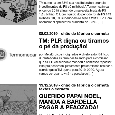
TM aumenta em 33% sua receita bruta e anuncia
investimentos de R$ 80 milhões! A Termomecânica
encerrou 2018 atingindo uma receita bruta de R$
1,65 bilhão. O lucro líquido do período foi de R$ 149
milhões. 10,5% superior em relação a 2017. E o lucro
operacional apresentou aumento de 9,5%. […]
08.02.2019 -
chão de fábrica
o corneta
TM: PLR digna ou tiramos
o pé da produção!
por Metalúrgicos indignados A diretora do RH ficou
durante todas as reuniões falando para a comissão
que a PLR vai ser boa e mandou a comissão repassar
isso pra peãozada, justamente pra comissão assinar o
acordo que a TM queria para 2019-2020. Agora
vamos ver quanto virá na parcela de […]
13.12.2018 -
chão de fábrica
o corneta
textos o corneta
QUERIDO PAPAI NOEL,
MANDA A BARDELLA
PAGAR A PEAOZADA!