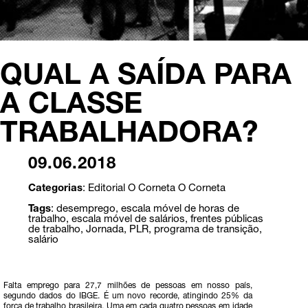
QUAL A SAÍDA PARA
A CLASSE
TRABALHADORA?
09.06.2018
Categorias
:
Editorial O Corneta
O Corneta
Tags
:
desemprego
,
escala móvel de horas de
trabalho
,
escala móvel de salários
,
frentes públicas
de trabalho
,
Jornada
,
PLR
,
programa de transição
,
salário
Falta emprego para 27,7 milhões de pessoas em nosso país,
segundo dados do IBGE. É um novo recorde, atingindo 25% da
força de trabalho brasileira. Uma em cada quatro pessoas em idade