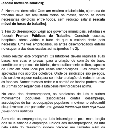
(escala móvel de salários)
;
2. Nenhuma demissão! Com um máximo estabelecido, a jornada de
trabalho deve ser reajustada todos os meses, sendo as horas
necessárias divididas entre todos, sem redução salarial
(escala
móvel de horas de trabalho)
;
3. Fim do desemprego! Exigir aos governos (municipais, estaduais e
federal)
Frentes Públicas de Trabalho
. Construir escolas,
hospitais, obras viárias e tudo de que a maioria deste país
necessita! Uma vez empregados, os antes desempregados entram
no esquema das duas escalas acima (pontos 1 e 2).
Como realizar este programa? Os lutadores devem organizar suas
bases, em suas empresas, para a criação de comitês de base,
comitês de empresa e de fábrica, democraticamente eleitos, capazes
de lutar em cada local por essas reivindicações. Elas devem ser
aprovadas nos acordos coletivos. Onde os sindicatos são pelegos,
não se deve esperar nada para se iniciar a criação de redes internas
às fábricas. Somente essas redes e o comitê de fábrica podem levar
às últimas consequências a luta pelas reivindicações acima.
No caso dos desempregados, os sindicatos de luta e outros
movimentos populares (associações contra desemprego,
associações de bairro, ocupações populares, movimento estudantil
etc.) devem se unir para criar uma
grande frente cujo foco seja a luta
pelas obras públicas.
Somente os empregados, na luta intransigente pela manutenção
dos seus salários e empregos, unidos aos desempregados, na luta
pela saída do desalento, podem oferecer um caminho além da