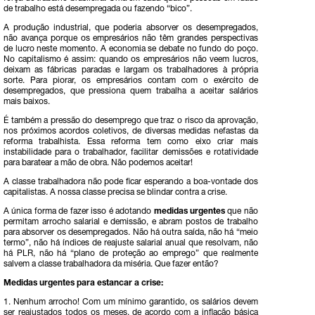
de trabalho está desempregada ou fazendo “bico”.
A produção industrial, que poderia absorver os desempregados,
não avança porque os empresários não têm grandes perspectivas
de lucro neste momento. A economia se debate no fundo do poço.
No capitalismo é assim: quando os empresários não veem lucros,
deixam as fábricas paradas e largam os trabalhadores à própria
sorte. Para piorar, os empresários contam com o exército de
desempregados, que pressiona quem trabalha a aceitar salários
mais baixos.
É também a pressão do desemprego que traz o risco da aprovação,
nos próximos acordos coletivos, de diversas medidas nefastas da
reforma trabalhista. Essa reforma tem como eixo criar mais
instabilidade para o trabalhador, facilitar demissões e rotatividade
para baratear a mão de obra. Não podemos aceitar!
A classe trabalhadora não pode ficar esperando a boa-vontade dos
capitalistas. A nossa classe precisa se blindar contra a crise.
A única forma de fazer isso é adotando
medidas urgentes
que não
permitam arrocho salarial e demissão, e abram postos de trabalho
para absorver os desempregados. Não há outra saída, não há “meio
termo”, não há índices de reajuste salarial anual que resolvam, não
há PLR, não há “plano de proteção ao emprego” que realmente
salvem a classe trabalhadora da miséria. Que fazer então?
Medidas urgentes para estancar a crise:
1. Nenhum arrocho! Com um mínimo garantido, os salários devem
ser reajustados todos os meses, de acordo com a inflação básica