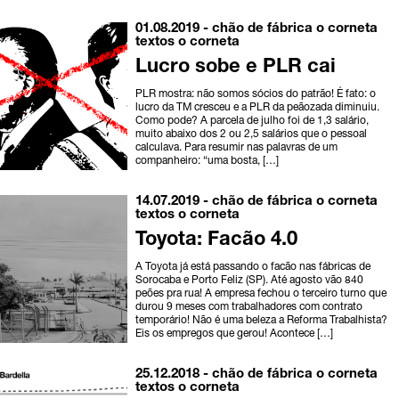
01.08.2019 -
chão de fábrica
o corneta
textos o corneta
Lucro sobe e PLR cai
PLR mostra: não somos sócios do patrão! É fato: o
lucro da TM cresceu e a PLR da peãozada diminuiu.
Como pode? A parcela de julho foi de 1,3 salário,
muito abaixo dos 2 ou 2,5 salários que o pessoal
calculava. Para resumir nas palavras de um
companheiro: “uma bosta, […]
14.07.2019 -
chão de fábrica
o corneta
textos o corneta
Toyota: Facão 4.0
A Toyota já está passando o facão nas fábricas de
Sorocaba e Porto Feliz (SP). Até agosto vão 840
peões pra rua! A empresa fechou o terceiro turno que
durou 9 meses com trabalhadores com contrato
temporário! Não é uma beleza a Reforma Trabalhista?
Eis os empregos que gerou! Acontece […]
25.12.2018 -
chão de fábrica
o corneta
textos o corneta