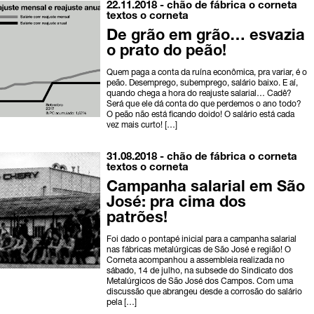
22.11.2018 -
chão de fábrica
o corneta
textos o corneta
De grão em grão… esvazia
o prato do peão!
Quem paga a conta da ruína econômica, pra variar, é o
peão. Desemprego, subemprego, salário baixo. E aí,
quando chega a hora do reajuste salarial… Cadê?
Será que ele dá conta do que perdemos o ano todo?
O peão não está ficando doido! O salário está cada
vez mais curto! […]
31.08.2018 -
chão de fábrica
o corneta
textos o corneta
Campanha salarial em São
José: pra cima dos
patrões!
Foi dado o pontapé inicial para a campanha salarial
nas fábricas metalúrgicas de São José e região! O
Corneta acompanhou a assembleia realizada no
sábado, 14 de julho, na subsede do Sindicato dos
Metalúrgicos de São José dos Campos. Com uma
discussão que abrangeu desde a corrosão do salário
pela […]