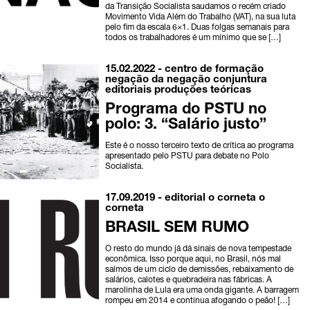
da Transição Socialista saudamos o recém criado
Movimento Vida Além do Trabalho (VAT), na sua luta
pelo fim da escala 6×1. Duas folgas semanais para
todos os trabalhadores é um mínimo que se […]
15.02.2022 -
centro de formação
negação da negação
conjuntura
editoriais
produções teóricas
Programa do PSTU no
polo: 3. “Salário justo”
Este é o nosso terceiro texto de crítica ao programa
apresentado pelo PSTU para debate no Polo
Socialista.
17.09.2019 -
editorial o corneta
o
corneta
BRASIL SEM RUMO
O resto do mundo já dá sinais de nova tempestade
econômica. Isso porque aqui, no Brasil, nós mal
saímos de um ciclo de demissões, rebaixamento de
salários, calotes e quebradeira nas fábricas. A
marolinha de Lula era uma onda gigante. A barragem
rompeu em 2014 e continua afogando o peão! […]