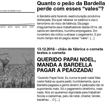
Quanto o peão da Bardella
perde com esses “vales”?
A Bardella está fazendo reestruturação produtiva
disfarçada. Ela quer rebaixar os salários e usa o
terrorismo do risco de falência. Ela paga
irregularmente seus trabalhadores desde 2016, dá
calote em demitidos, humilha empregados. Em
novembro ela voltou a atrasar o pagamento. E por
muito tempo ela só pagou esses “vales”. […]
13.12.2018 -
chão de fábrica
o corneta
textos o corneta
QUERIDO PAPAI NOEL,
MANDA A BARDELLA
PAGAR A PEAOZADA!
“Querido Papai Noel, Eu nunca te pedi nada! Mas
neste Natal eu queria pedir, humildemente, que a
Bardella pagasse a gente direito! A peãozada não tá
suportando mais. Só o pagamento direitinho, mais
nada. Nós só queremos dignidade para trabalhar!
Nozes e castanhas, peru de natal, chester, tender,
bacalhau… O […]