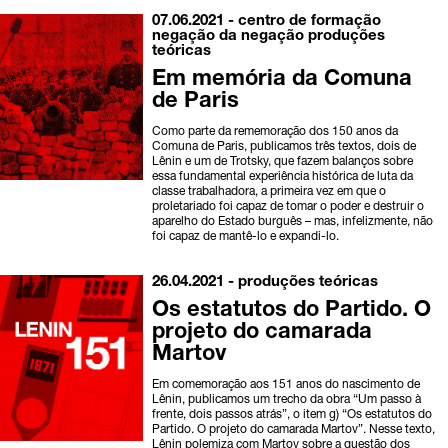
07.06.2021 -
centro de formação
negação da negação
produções
teóricas
Em memória da Comuna
de Paris
Como parte da rememoração dos 150 anos da
Comuna de Paris, publicamos três textos, dois de
Lênin e um de Trotsky, que fazem balanços sobre
essa fundamental experiência histórica de luta da
classe trabalhadora, a primeira vez em que o
proletariado foi capaz de tomar o poder e destruir o
aparelho do Estado burguês – mas, infelizmente, não
foi capaz de mantê-lo e expandi-lo.
26.04.2021 -
produções teóricas
Os estatutos do Partido. O
projeto do camarada
Martov
Em comemoração aos 151 anos do nascimento de
Lênin, publicamos um trecho da obra “Um passo à
frente, dois passos atrás”, o item g) “Os estatutos do
Partido. O projeto do camarada Martov”. Nesse texto,
Lênin polemiza com Martov sobre a questão dos