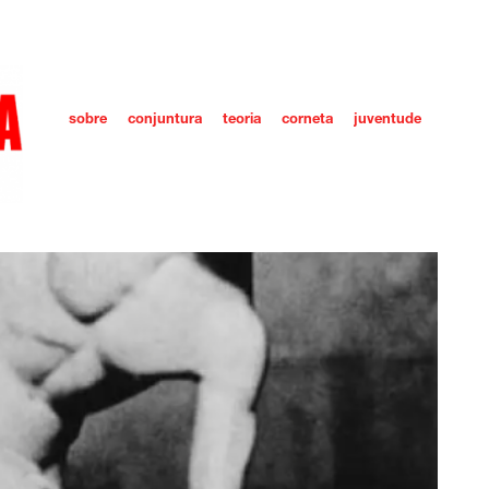
sobre
conjuntura
teoria
corneta
juventude