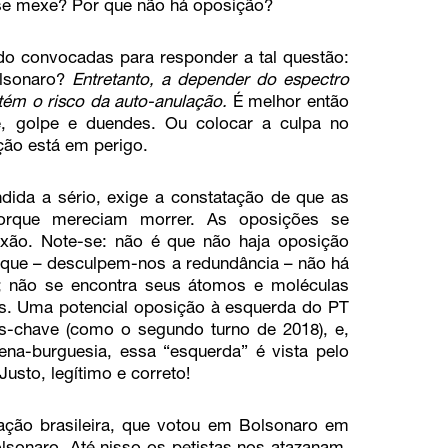
 se mexe? Por que não há oposição?
do convocadas para responder a tal questão:
olsonaro?
Entretanto, a
depender do espectro
tém o risco da auto-anulação.
É melhor então
te, golpe e duendes. Ou colocar a culpa no
ção está em perigo.
dida a sério, exige a constatação de que as
orque mereciam morrer. As oposições se
xão. Note-se: não é que não haja oposição
 que – desculpem-nos a redundância – não há
; não se encontra seus átomos e moléculas
s. Uma potencial oposição à esquerda do PT
-chave (como o segundo turno de 2018), e,
na-burguesia, essa “esquerda” é vista pelo
usto, legítimo e correto!
ação brasileira, que votou em Bolsonaro em