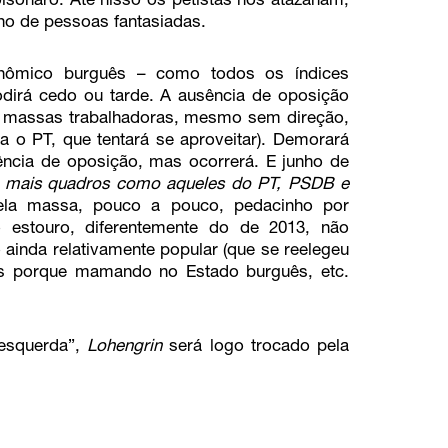
sonaro. Até nisso os petistas nos atazanam,
o de pessoas fantasiadas.
nômico burguês – como todos os índices
odirá cedo ou tarde. A ausência de oposição
As massas trabalhadoras, mesmo sem direção,
o PT, que tentará se aproveitar). Demorará
ncia de oposição, mas ocorrerá. E junho de
m mais quadros como aqueles do PT, PSDB e
ela massa, pouco a pouco, pedacinho por
 estouro, diferentemente do de 2013, não
ainda relativamente popular (que se reelegeu
os porque mamando no Estado burguês, etc.
esquerda”,
Lohengrin
será logo trocado pela