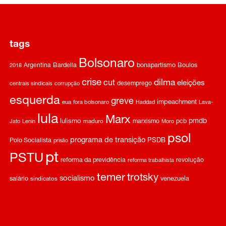
tags
Bolsonaro
Argentina
Bardella
bonapartismo
Boulos
2018
crise
dilma
cut
eleições
desemprego
centrais sindicais
corrupção
esquerda
greve
impeachment
eua
fora bolsonaro
Haddad
Lava-
lula
Marx
pmdb
lulismo
marxismo
pcb
Jato
Lenin
maduro
Moro
psol
programa de transição
Polo Socialista
PSDB
prisão
pt
PSTU
reforma da previdência
revolução
reforma trabalhista
temer
trotsky
socialismo
salário
venezuela
sindicatos