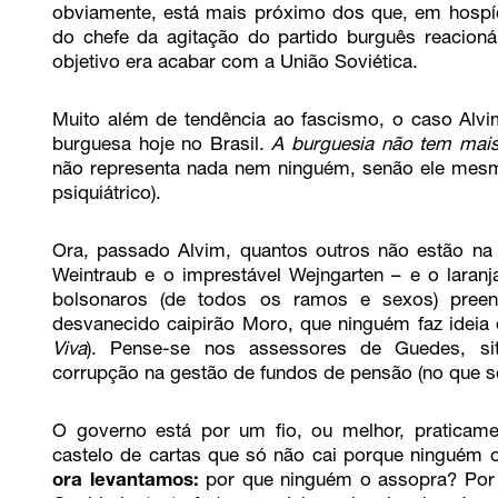
obviamente, está mais próximo dos que, em hospí
do chefe da agitação do partido burguês reacion
objetivo era acabar com a União Soviética.
Muito além de tendência ao fascismo, o caso Alvi
burguesa hoje no Brasil.
A burguesia não tem mais
não representa nada nem ninguém, senão ele mesmo
psiquiátrico).
Ora, passado Alvim, quantos outros não estão na 
Weintraub e o imprestável Wejngarten – e o laran
bolsonaros (de todos os ramos e sexos) preen
desvanecido caipirão Moro, que ninguém faz ideia
Viva
). Pense-se nos assessores de Guedes, sit
corrupção na gestão de fundos de pensão (no que s
O governo está por um fio, ou melhor, pratica
castelo de cartas que só não cai porque ninguém 
ora levantamos:
por que ninguém o assopra? Por 