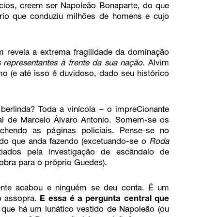
cios, creem ser Napoleão Bonaparte, do que
ário que conduziu milhões de homens e cujo
m revela a extrema fragilidade da dominação
 representantes à frente da sua nação
. Alvim
 (e até isso é duvidoso, dado seu histórico
berlinda? Toda a vinícola – o impreCionante
jal de Marcelo Álvaro Antonio. Somem-se os
chendo as páginas policiais. Pense-se no
 do que anda fazendo (excetuando-se o
Roda
iados pela investigação de escândalo de
obra para o próprio Guedes).
mente acabou e ninguém se deu conta. É um
o assopra.
E essa é a pergunta central que
que há um lunático vestido de Napoleão (ou