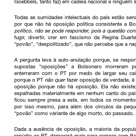
Goebbels, tanto faz) em cadeia nacional e ninguém
Todas as sumidades intelectuais do país estão sen
por que não há oposição política consistente a B
político, não se pode responder, pois a questão con
fugir, divertir, crer em fascismo da Regina Duar
“povão”, “despolitizado”, que não percebe que a na
A pergunta leva à auto-anulação porque, se respon
supostas “oposições” a Bolsonaro morreram p
enterraram com o PT por medo de largar seu cai
porque o PT
não quer
fazer oposição de verdade, é
oposição porque não há oposição. Ela não existe
espalhadas materialmente em nenhum canto do paí
ficou sempre presa a este, em todos os momentos
por isso mesmo, para além dos círculos da peque
“povão” como variante de algo morto, do passado. J
Dada a ausência de oposição, a maioria da popul