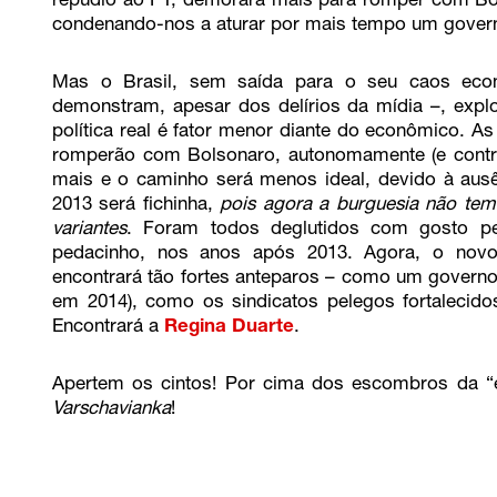
repúdio ao PT, demorará mais para romper com Bol
condenando-nos a aturar por mais tempo um govern
Mas o Brasil, sem saída para o seu caos eco
demonstram, apesar dos delírios da mídia –, expl
política real é fator menor diante do econômico. 
romperão com Bolsonaro, autonomamente (e contra 
mais e o caminho será menos ideal, devido à ausê
2013 será fichinha,
pois agora a burguesia não te
variantes
. Foram todos deglutidos com gosto p
pedacinho, nos anos após 2013. Agora, o novo
encontrará tão fortes anteparos – como um governo 
em 2014), como os sindicatos pelegos fortalecid
Encontrará a
Regina Duarte
.
Apertem os cintos! Por cima dos escombros da “
Varschavianka
!