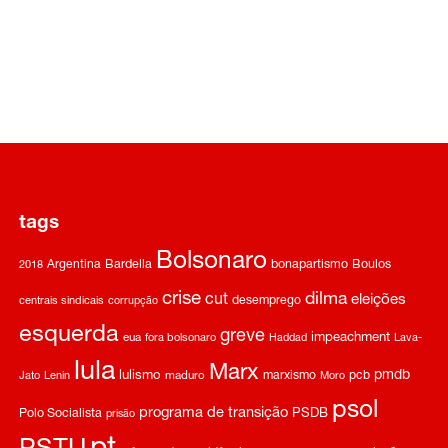
tags
Bolsonaro
Argentina
Bardella
bonapartismo
Boulos
2018
crise
dilma
cut
eleições
desemprego
centrais sindicais
corrupção
esquerda
greve
impeachment
eua
fora bolsonaro
Haddad
Lava-
lula
Marx
pmdb
lulismo
marxismo
pcb
Jato
Lenin
maduro
Moro
psol
programa de transição
Polo Socialista
PSDB
prisão