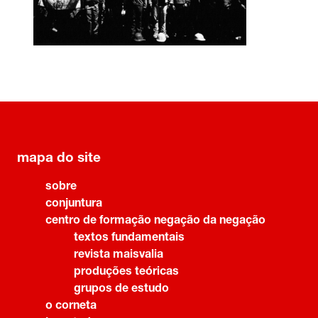
mapa do site
sobre
conjuntura
centro de formação negação da negação
textos fundamentais
revista maisvalia
produções teóricas
grupos de estudo
o corneta