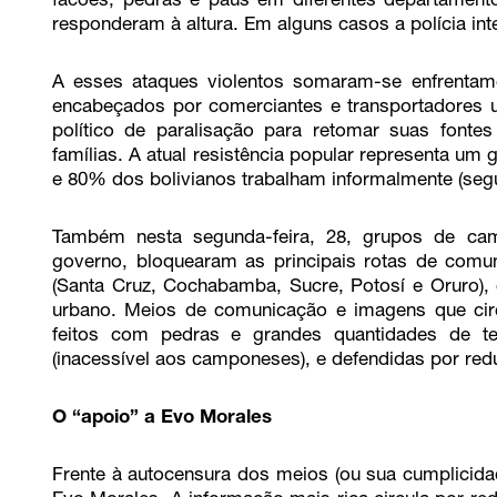
facões, pedras e paus em diferentes departament
responderam à altura. Em alguns casos a polícia int
A esses ataques violentos somaram-se enfrentame
encabeçados por comerciantes e transportadores u
político de paralisação para retomar suas fontes
famílias. A atual resistência popular representa um
e 80% dos bolivianos trabalham informalmente (seg
Também nesta segunda-feira, 28, grupos de cam
governo, bloquearam as principais rotas de comu
(Santa Cruz, Cochabamba, Sucre, Potosí e Oruro),
urbano. Meios de comunicação e imagens que cir
feitos com pedras e grandes quantidades de t
(inacessível aos camponeses), e defendidas por re
O “apoio” a Evo Morales
Frente à autocensura dos meios (ou sua cumplicida