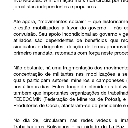
Evo Morales. A informação mais rica circula por red
jornalistas independentes e populares.
Até agora, “movimentos sociais” – que historicam
e estão mobilizados a favor do governo – não 
convulsão. Seu apoio incondicional ao governo vige
afiliados são dependentes de benefícios que r
sindicatos e dirigentes, doação de terras promov
primeiro mandato, retomada com força neste process
Não obstante, há uma fragmentação dos movimentos
concentração de militantes nas mobilizações a se
quais participam setores mineiros e camponeses 
nos últimos dias. Estes, longe de intimidar os boliv
também que importantes organizações de trabalhad
FEDECOMIN (Federação de Mineiros de Potosí), 
Produtores de Coca), afastaram-se do presidente e
No dia 28, circularam nas redes vídeos e i
Trabalhadores Bolivianos – na cidade de La Paz, 