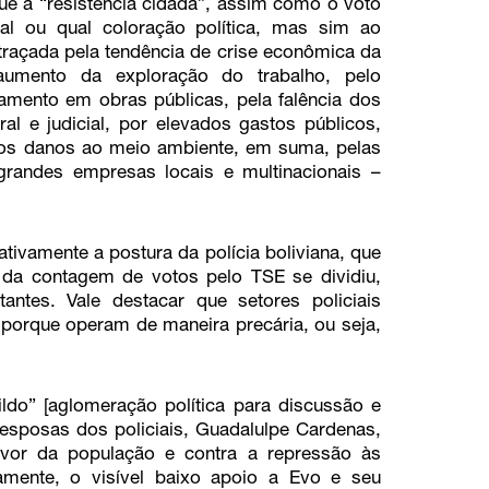
ue a “resistência cidadã”, assim como o voto
al ou qual coloração política, mas sim ao
 traçada pela tendência de crise econômica da
aumento da exploração do trabalho, pelo
amento em obras públicas, pela falência dos
al e judicial, por elevados gastos públicos,
pelos danos ao meio ambiente, em suma, pelas
 grandes empresas locais e multinacionais –
ivamente a postura da polícia boliviana, que
o da contagem de votos pelo TSE se dividiu,
ntes. Vale destacar que setores policiais
porque operam de maneira precária, ou seja,
do” [aglomeração política para discussão e
 esposas dos policiais, Guadalulpe Cardenas,
avor da população e contra a repressão às
ivamente, o visível baixo apoio a Evo e seu