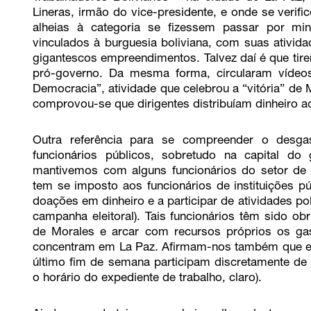
Lineras, irmão do vice-presidente, e onde se verif
alheias à categoria se fizessem passar por mi
vinculados à burguesia boliviana, com suas ativida
gigantescos empreendimentos. Talvez daí é que tire
pró-governo. Da mesma forma, circularam vídeo
Democracia”, atividade que celebrou a “vitória” de 
comprovou-se que dirigentes distribuíam dinheiro aos
Outra referência para se compreender o desg
funcionários públicos, sobretudo na capital d
mantivemos com alguns funcionários do setor de
tem se imposto aos funcionários de instituições p
doações em dinheiro e a participar de atividades po
campanha eleitoral). Tais funcionários têm sido ob
de Morales e arcar com recursos próprios os gas
concentram em La Paz. Afirmam-nos também que es
último fim de semana participam discretamente de m
o horário do expediente de trabalho, claro).