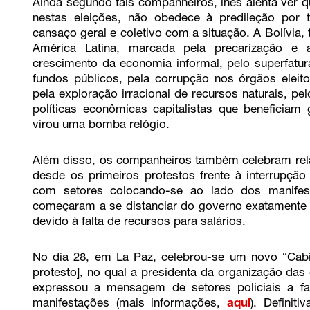
Ainda segundo tais companheiros, lhes alenta ver q
nestas eleições, não obedece à predileção por t
cansaço geral e coletivo com a situação. A Bolívia,
América Latina, marcada pela precarização e 
crescimento da economia informal, pelo superfatur
fundos públicos, pela corrupção nos órgãos eleitor
pela exploração irracional de recursos naturais, 
políticas econômicas capitalistas que beneficiam
virou uma bomba relógio.
Além disso, os companheiros também celebram relat
desde os primeiros protestos frente à interrupçã
com setores colocando-se ao lado dos manifesta
começaram a se distanciar do governo exatamente 
devido à falta de recursos para salários.
No dia 28, em La Paz, celebrou-se um novo “Cabil
protesto], no qual a presidenta da organização das
expressou a mensagem de setores policiais a f
manifestações (mais informações,
aqui
). Definit