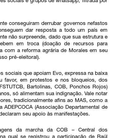
es sociais e grupos de whatsapp, filtrada por
ente conseguiram derrubar governos nefastos
conseguem dar resposta a todo um país em
nte não surpreende, dado que sua estrutura e
ecebem em troca (doação de recursos para
ida com a reforma agrária de Morales em seu
o pré-eleitoral).
 sociais que apoiam Evo, expressa na baixa
u favor, em protestos e nos bloqueios, dos
(FSTUTCB, Bartolinas, COB, Ponchos Rojos)
ianos, só alimentam sua indignação. Vale notar
ores, tradicionalmente afins ao MAS, como a
e a ADEPCOCA (Associação Departamental de
 declaram seu apoio às manifestações.
magens da marcha da COB – Central dos
na qual se registrou a participação de Raúl