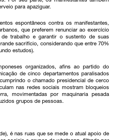
os. Por seu parte, os manifestantes também
erveio para apaziguar.
ntos espontâneos contra os manifestantes,
rbanos, que preferem renunciar ao exercício
 de trabalho e garantir o sustento de suas
 grande sacrifício, considerando que entre 70%
undo estudos).
poneses organizados, afins ao partido do
nicação de cinco departamentos paralisados
 cumprindo o chamado presidencial de cerco
culam nas redes sociais mostram bloqueios
erra, movimentadas por maquinaria pesada
duzidos grupos de pessoas.
de), é nas ruas que se mede o atual apoio de