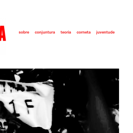
sobre
conjuntura
teoria
corneta
juventude