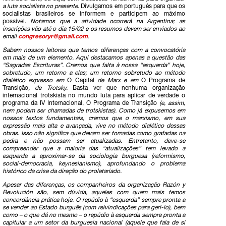
a luta socialista no presente.
Divulgamos em português para que os
socialistas brasileiros se informem e participem ao máximo
possível.
Notamos que a atividade ocorrerá na Argentina; as
inscrições vão até o dia 15/02 e os resumos devem ser enviados ao
email
congresoryr@gmail.com
.
Sabem nossos leitores que temos diferenças com a convocatória
em mais de um elemento. Aqui destacamos apenas a questão das
“Sagradas Escrituras”. Cremos que falta à nossa “esquerda” hoje,
sobretudo, um retorno a elas; um retorno sobretudo ao método
dialético expresso em
O Capital
de Marx e em
O Programa de
Transição
, de Trotsky.
Basta ver que nenhuma organização
internacional trotskista no mundo luta para aplicar de verdade o
programa da IV Internacional, O Programa de Transição
(e, assim,
nem podem ser chamadas de trotskistas). Como já expusemos em
nossos textos fundamentais, cremos que o marxismo, em sua
expressão mais alta e avançada, vive no método dialético dessas
obras. Isso não significa que devam ser tomadas como grafadas na
pedra e não possam ser atualizadas. Entretanto, deve-se
compreender que a maioria das “atualizações” tem levado a
esquerda a aproximar-se da sociologia burguesa (reformismo,
social-democracia, keynesianismo), aprofundando o problema
histórico da crise da direção do proletariado.
Apesar das diferenças, os companheiros da organização Razón y
Revolución são, sem dúvida, aqueles com quem mais temos
concordância prática hoje. O repúdio à “esquerda” sempre pronta a
se vender ao Estado burguês (com reivindicações para gerí-lo), bem
como – o que dá no mesmo – o repúdio à esquerda sempre pronta a
capitular a um setor da burguesia nacional (aquele que fala de si