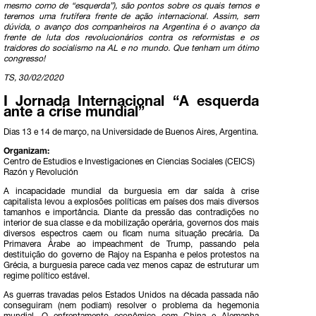
mesmo como de “esquerda”), são pontos sobre os quais temos e
teremos uma frutífera frente de ação internacional. Assim, sem
dúvida, o avanço dos companheiros na Argentina é o avanço da
frente de luta dos revolucionários contra os reformistas e os
traidores do socialismo na AL e no mundo. Que tenham um ótimo
congresso!
TS, 30/02/2020
I Jornada Internacional “A esquerda
ante a crise mundial”
Dias 13 e 14 de março, na Universidade de Buenos Aires, Argentina.
Organizam:
Centro de Estudios e Investigaciones en Ciencias Sociales (CEICS)
Razón y Revolución
A incapacidade mundial da burguesia em dar saída à crise
capitalista levou a explosões políticas em países dos mais diversos
tamanhos e importância. Diante da pressão das contradições no
interior de sua classe e da mobilização operária, governos dos mais
diversos espectros caem ou ficam numa situação precária. Da
Primavera Árabe ao impeachment de Trump, passando pela
destituição do governo de Rajoy na Espanha e pelos protestos na
Grécia, a burguesia parece cada vez menos capaz de estruturar um
regime político estável.
As guerras travadas pelos Estados Unidos na década passada não
conseguiram (nem podiam) resolver o problema da hegemonia