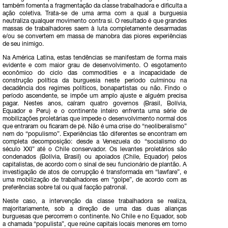
também fomenta a fragmentação da classe trabalhadora e dificulta a
ação coletiva. Trata-se de uma arma com a qual a burguesia
neutraliza qualquer movimento contra si. O resultado é que grandes
massas de trabalhadores saem à luta completamente desarmadas
e/ou se convertem em massa de manobra das piores experiências
de seu inimigo.
Na América Latina, estas tendências se manifestam de forma mais
evidente e com maior grau de desenvolvimento. O esgotamento
econômico do ciclo das commodities e a incapacidade de
construção política da burguesia neste período culminou na
decadência dos regimes políticos, bonapartistas ou não. Findo o
período ascendente, se impõe um amplo ajuste e alguém precisa
pagar. Nestes anos, caíram quatro governos (Brasil, Bolívia,
Equador e Peru) e o continente inteiro enfrenta uma série de
mobilizações proletárias que impede o desenvolvimento normal dos
que entraram ou ficaram de pé. Não é uma crise do “neoliberalismo”
nem do “populismo”. Experiências tão diferentes se encontram em
completa decomposição: desde a Venezuela do “socialismo do
século XXI” até o Chile conservador. Os levantes proletários são
condenados (Bolívia, Brasil) ou apoiados (Chile, Equador) pelos
capitalistas, de acordo com o sinal de seu funcionário de plantão. A
investigação de atos de corrupção é transformada em “lawfare”, e
uma mobilização de trabalhadores em “golpe”, de acordo com as
preferências sobre tal ou qual facção patronal.
Neste caso, a intervenção da classe trabalhadora se realiza,
majoritariamente, sob a direção de uma das duas alianças
burguesas que percorrem o continente. No Chile e no Equador, sob
a chamada “populista”, que reúne capitais locais menores em torno