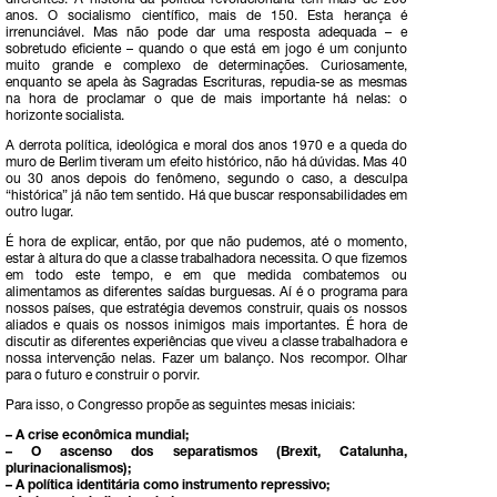
diferentes. A história da política revolucionária tem mais de 200
anos. O socialismo científico, mais de 150. Esta herança é
irrenunciável. Mas não pode dar uma resposta adequada – e
sobretudo eficiente – quando o que está em jogo é um conjunto
muito grande e complexo de determinações. Curiosamente,
enquanto se apela às Sagradas Escrituras, repudia-se as mesmas
na hora de proclamar o que de mais importante há nelas: o
horizonte socialista.
A derrota política, ideológica e moral dos anos 1970 e a queda do
muro de Berlim tiveram um efeito histórico, não há dúvidas. Mas 40
ou 30 anos depois do fenômeno, segundo o caso, a desculpa
“histórica” já não tem sentido. Há que buscar responsabilidades em
outro lugar.
É hora de explicar, então, por que não pudemos, até o momento,
estar à altura do que a classe trabalhadora necessita. O que fizemos
em todo este tempo, e em que medida combatemos ou
alimentamos as diferentes saídas burguesas. Aí é o programa para
nossos países, que estratégia devemos construir, quais os nossos
aliados e quais os nossos inimigos mais importantes. É hora de
discutir as diferentes experiências que viveu a classe trabalhadora e
nossa intervenção nelas. Fazer um balanço. Nos recompor. Olhar
para o futuro e construir o porvir.
Para isso, o Congresso propõe as seguintes mesas iniciais:
– A crise econômica mundial;
– O ascenso dos separatismos (Brexit, Catalunha,
plurinacionalismos);
– A política identitária como instrumento repressivo;