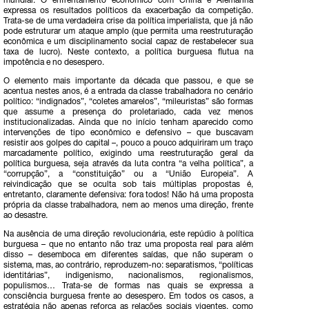
mundial. O enfrentamento econômico com China e Alemanha
expressa os resultados políticos da exacerbação da competição.
Trata-se de uma verdadeira crise da política imperialista, que já não
pode estruturar um ataque amplo (que permita uma reestruturação
econômica e um disciplinamento social capaz de restabelecer sua
taxa de lucro). Neste contexto, a política burguesa flutua na
impotência e no desespero.
O elemento mais importante da década que passou, e que se
acentua nestes anos, é a entrada da classe trabalhadora no cenário
político: “indignados”, “coletes amarelos”, “mileuristas” são formas
que assume a presença do proletariado, cada vez menos
institucionalizadas. Ainda que no início tenham aparecido como
intervenções de tipo econômico e defensivo – que buscavam
resistir aos golpes do capital –, pouco a pouco adquiriram um traço
marcadamente político, exigindo uma reestruturação geral da
política burguesa, seja através da luta contra “a velha política”, a
“corrupção”, a “constituição” ou a “União Europeia”. A
reivindicação que se oculta sob tais múltiplas propostas é,
entretanto, claramente defensiva: fora todos! Não há uma proposta
própria da classe trabalhadora, nem ao menos uma direção, frente
ao desastre.
Na ausência de uma direção revolucionária, este repúdio à política
burguesa – que no entanto não traz uma proposta real para além
disso – desemboca em diferentes saídas, que não superam o
sistema, mas, ao contrário, reproduzem-no: separatismos, “políticas
identitárias”, indigenismo, nacionalismos, regionalismos,
populismos… Trata-se de formas nas quais se expressa a
consciência burguesa frente ao desespero. Em todos os casos, a
estratégia não apenas reforça as relações sociais vigentes, como