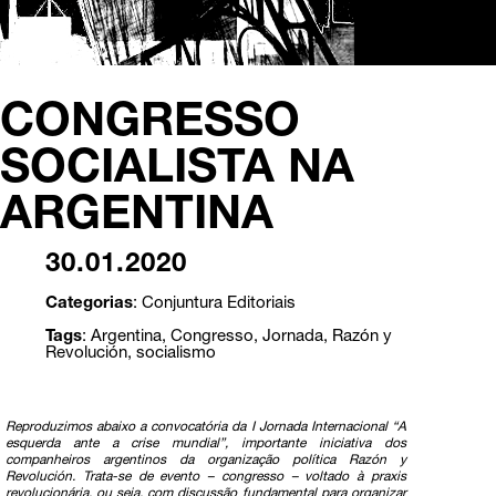
CONGRESSO
SOCIALISTA NA
ARGENTINA
30.01.2020
Categorias
:
Conjuntura
Editoriais
Tags
:
Argentina
,
Congresso
,
Jornada
,
Razón y
Revolución
,
socialismo
Reproduzimos abaixo a convocatória da I Jornada Internacional “A
esquerda ante a crise mundial”, importante iniciativa dos
companheiros argentinos da organização política Razón y
Revolución. Trata-se de evento – congresso – voltado à praxis
revolucionária, ou seja, com discussão fundamental para organizar