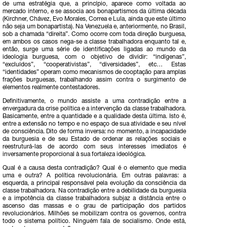
de uma estratégia que, a princípio, aparece como voltada ao
mercado interno, e se associa aos bonapartismos da última década
(Kirchner, Chávez, Evo Morales, Correa e Lula, ainda que este último
não seja um bonapartista). Na Venezuela e, anteriormente, no Brasil,
sob a chamada “direita”. Como ocorre com toda direção burguesa,
em ambos os casos nega-se a classe trabalhadora enquanto tal e,
então, surge uma série de identificações ligadas ao mundo da
ideologia burguesa, com o objetivo de dividir: “indígenas”,
“excluídos”, “cooperativistas”, “diversidades”, etc… Estas
“identidades” operam como mecanismos de cooptação para amplas
frações burguesas, trabalhando assim contra o surgimento de
elementos realmente contestadores.
Definitivamente, o mundo assiste a uma contradição entre a
envergadura da crise política e a intervenção da classe trabalhadora.
Basicamente, entre a quantidade e a qualidade desta última. Isto é,
entre a extensão no tempo e no espaço de sua atividade e seu nível
de consciência. Dito de forma inversa: no momento, a incapacidade
da burguesia e de seu Estado de ordenar as relações sociais e
reestruturá-las de acordo com seus interesses imediatos é
inversamente proporcional à sua fortaleza ideológica.
Qual é a causa desta contradição? Qual é o elemento que media
uma e outra? A política revolucionária. Em outras palavras: a
esquerda, a principal responsável pela evolução da consciência da
classe trabalhadora. Na contradição entre a debilidade da burguesia
e a impotência da classe trabalhadora subjaz a distância entre o
ascenso das massas e o grau de participação dos partidos
revolucionários. Milhões se mobilizam contra os governos, contra
todo o sistema político. Ninguém fala de socialismo. Onde está,