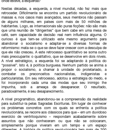
onde esteve, a esquerda?
Nestas décadas, a esquerda, a nível mundial, não fez mais que
retroceder. Dificilmente se encontra um partido revolucionário de
massas e, nos casos mais avançados, seus membros não passam
de alguns milhares, em países com mais de 50 milhões de
habitantes. Logo, as internacionais são puras ficções: não são mais
que uma reunião de “dirigentes” que bem cabe em uma mesa de
café, sem capacidade de decisão real nem influência alguma. O
curioso é que tem-se utilizado este mesmo argumento para
abandonar o socialismo e adaptar-se a diversas formas de
reformismo: mata-se o que se deve fazer crescer com a desculpa de
que ele não cresceu. A este retrocesso quantitativo se soma outro
mais preocupante: o qualitativo, que se desenvolve em dois níveis.
A nível estratégico, a esquerda foi se adaptando à política do
“possível”. Isto é, à política burguesa. Nenhum partido se anima a
propor o socialismo, a chamar à unidade do proletariado, a
combater os preconceitos nacionalistas, indigenistas e
particularistas. Em seu retrocesso, adotou a estratégia do medo, e
foi incorporando cada uma das modas que seu inimigo lhe
impunha, sob a ameaça de desaparecer. O resultado,
paradoxalmente, é seu desaparecimento.
A nível programático, abandonou-se a compreensão da realidade
para substituí-la pelas Sagradas Escrituras. Em lugar de conhecer
os problemas concretos com os quais se enfrenta a política
revolucionária, se recorre aos clássicos para que – em um duvidoso
exercício de ventriloquismo – respondam acabadamente sobre
assuntos que não conheceram ou que não se colocaram,
simplesmente porque viveram em um tempo e um espaço