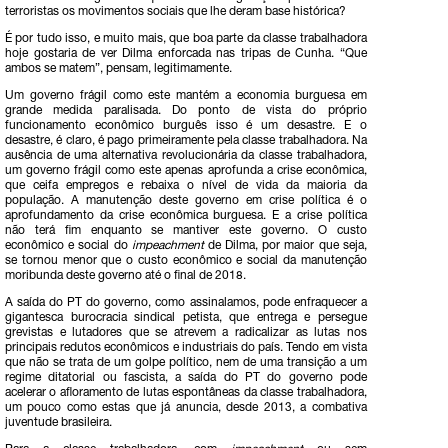
terroristas os movimentos sociais que lhe deram base histórica?
É por tudo isso, e muito mais, que boa parte da classe trabalhadora
hoje gostaria de ver Dilma enforcada nas tripas de Cunha. “Que
ambos se matem”, pensam, legitimamente.
Um governo frágil como este mantém a economia burguesa em
grande medida paralisada. Do ponto de vista do próprio
funcionamento econômico burguês isso é um desastre. E o
desastre, é claro, é pago primeiramente pela classe trabalhadora. Na
ausência de uma alternativa revolucionária da classe trabalhadora,
um governo frágil como este apenas aprofunda a crise econômica,
que ceifa empregos e rebaixa o nível de vida da maioria da
população. A manutenção deste governo em crise política é o
aprofundamento da crise econômica burguesa. E a crise política
não terá fim enquanto se mantiver este governo. O custo
econômico e social do
impeachment
de Dilma, por maior que seja,
se tornou menor que o custo econômico e social da manutenção
moribunda deste governo até o final de 2018.
A saída do PT do governo, como assinalamos, pode enfraquecer a
gigantesca burocracia sindical petista, que entrega e persegue
grevistas e lutadores que se atrevem a radicalizar as lutas nos
principais redutos econômicos e industriais do país. Tendo em vista
que não se trata de um golpe político, nem de uma transição a um
regime ditatorial ou fascista, a saída do PT do governo pode
acelerar o afloramento de lutas espontâneas da classe trabalhadora,
um pouco como estas que já anuncia, desde 2013, a combativa
juventude brasileira.