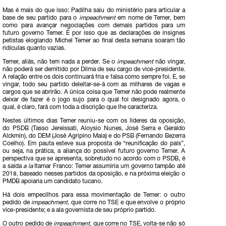
Mas é mais do que isso: Padilha saiu do ministério para articular a
base de seu partido para o
impeachment
em nome de Temer, bem
como para avançar negociações com demais partidos para um
futuro governo Temer. É por isso que as declarações de insignes
petistas elogiando Michel Temer ao final desta semana soaram tão
ridículas quanto vazias.
Temer, aliás, não tem nada a perder. Se o
impeachment
não vingar,
não poderá ser demitido por Dilma de seu cargo de vice-presidente.
A relação entre os dois continuará fria e falsa como sempre foi. E, se
vingar, todo seu partido deleitar-se-á com as milhares de vagas e
cargos que se abrirão. A única coisa que Temer não pode realmente
deixar de fazer é o jogo sujo para o qual foi designado agora, o
qual, é claro, fará com toda a discrição que lhe caracteriza.
Nestes últimos dias Temer reuniu-se com os líderes da oposição,
do PSDB (Tasso Jereissati, Aloysio Nunes, José Serra e Geraldo
Alckmin), do DEM (José Agripino Maia) e do PSB (Fernando Bezerra
Coelho). Em pauta esteve sua proposta de “reunificação do país”,
ou seja, na prática, a aliança do possível futuro governo Temer. A
perspectiva que se apresenta, sobretudo no acordo com o PSDB, é
a saída
a la
Itamar Franco: Temer assumiria um governo tampão até
2018, baseado nesses partidos da oposição, e na próxima eleição o
PMDB apoiaria um candidato tucano.
Há dois empecilhos para essa movimentação de Temer: o outro
pedido de
impeachment
, que corre no TSE e que envolve o próprio
vice-presidente; e a ala governista de seu próprio partido.
O outro pedido de
impeachment
, que corre no TSE, volta-se não só