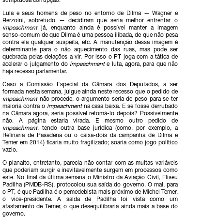
sumptuosa corrupção.
Lula e seus homens de peso no entorno de Dilma — Wagner e
Berzoini, sobretudo — decidiram que seria melhor enfrentar o
impeachment
já, enquanto ainda é possível manter a imagem
senso-comum de que Dilma é uma pessoa ilibada, de que não pesa
contra ela qualquer suspeita, etc. A manutenção dessa imagem é
determinante para o não aquecimento das ruas, mas pode ser
quebrada pelas delações a vir. Por isso o PT joga com a tática de
acelerar o julgamento do
impeachment
e luta, agora, para que não
haja recesso parlamentar.
Caso a Comissão Especial da Câmara dos Deputados, a ser
formada nesta semana, julgue ainda neste recesso que o pedido de
impeachment
não procede, o argumento seria de peso para se ter
maioria contra o
impeachment
na casa baixa. E se fosse derrubado
na Câmara agora, seria possível retomá-lo depois? Possivelmente
não. A página estaria virada. E mesmo outro pedido de
impeachment
, tendo outra base jurídica (como, por exemplo, a
Refinaria de Pasadena ou o caixa-dois da campanha de Dilma e
Temer em 2014) ficaria muito fragilizado; soaria como jogo político
vazio.
O planalto, entretanto, parecia não contar com as muitas variáveis
que poderiam surgir e inevitavelmente surgem em processos como
este. No final da última semana o Ministro da Aviação Civil, Eliseu
Padilha (PMDB-RS), protocolou sua saída do governo. O mal, para
o PT, é que Padilha é o pemedebista mais próximo de Michel Temer,
o vice-presidente. A saída de Padilha foi vista como um
afastamento de Temer, o que desequilibraria ainda mais a base do
governo.