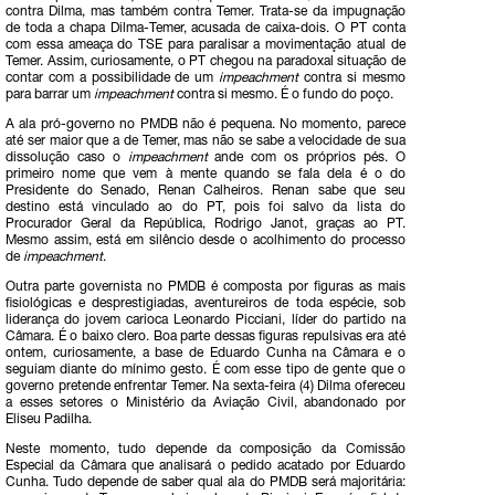
contra Dilma, mas também contra Temer. Trata-se da impugnação
de toda a chapa Dilma-Temer, acusada de caixa-dois. O PT conta
com essa ameaça do TSE para paralisar a movimentação atual de
Temer. Assim, curiosamente, o PT chegou na paradoxal situação de
contar com a possibilidade de um
impeachment
contra si mesmo
para barrar um
impeachment
contra si mesmo. É o fundo do poço.
A ala pró-governo no PMDB não é pequena. No momento, parece
até ser maior que a de Temer, mas não se sabe a velocidade de sua
dissolução caso o
impeachment
ande com os próprios pés. O
primeiro nome que vem à mente quando se fala dela é o do
Presidente do Senado, Renan Calheiros. Renan sabe que seu
destino está vinculado ao do PT, pois foi salvo da lista do
Procurador Geral da República, Rodrigo Janot, graças ao PT.
Mesmo assim, está em silêncio desde o acolhimento do processo
de
impeachment
.
Outra parte governista no PMDB é composta por figuras as mais
fisiológicas e desprestigiadas, aventureiros de toda espécie, sob
liderança do jovem carioca Leonardo Picciani, líder do partido na
Câmara. É o baixo clero. Boa parte dessas figuras repulsivas era até
ontem, curiosamente, a base de Eduardo Cunha na Câmara e o
seguiam diante do mínimo gesto. É com esse tipo de gente que o
governo pretende enfrentar Temer. Na sexta-feira (4) Dilma ofereceu
a esses setores o Ministério da Aviação Civil, abandonado por
Eliseu Padilha.
Neste momento, tudo depende da composição da Comissão
Especial da Câmara que analisará o pedido acatado por Eduardo
Cunha. Tudo depende de saber qual ala do PMDB será majoritária: