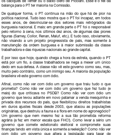
os caciques de Temer ou o baixo clero de Picciani. Esse é o fiel da
balança para o PT ter maioria na Comissão.
De qualquer forma, o PT continua na mão do que há de pior na
política nacional. Tudo isso mostra que o PT foi incapaz, em todos
esses anos, de desvincular-se dos setores mais retrógrados da
burguesia nacional. E mais: em grande parte o PT foi o responsável
pelo retorno à cena, nos últimos dez anos, de algumas das piores
figuras (Sarney, Collor, Renan, Maluf, etc.). E tudo isso, obviamente,
não visando a um projeto progressista de país, mas somente à
manutenção da ordem burguesa e à maior submissão da classe
trabalhadora e das riquezas nacionais ao grande capital.
É por isso que hoje, quando chega a hora da estrela, quando o PT
está por um fio, a classe trabalhadora se nega a mexer um único
dedo em sua defesa. A classe não vê este governo como seu, mas,
muito pelo contrário, como um inimigo seu. A maioria da população
brasileira vê este governo com ódio.
Afinal, como não ver com ódio um governo que traiu tudo o que
prometia? Como não ver com ódio um governo que fez tudo (e
mais) do que criticava no PSDB? Como não ver com ódio um
governo que levou adiante em novo patamar a venda mesquinha e
privada dos recursos do país, que flexibilizou direitos trabalhistas
em duros ajustes fiscais desde 2003, que atacou as populações
originárias, que destruiu a fauna e a flora em nome do agronegócio?
Um governo que nem mesmo fez a sua tão prometida reforma
agrária (a fez em menor escala que FHC!). Como levar a sério um
governo que comete estelionato eleitoral e compromete suas
finanças tendo em vista única e somente a reeleição? Como não ver
com ódio um governo que altera a legislação para taxar de