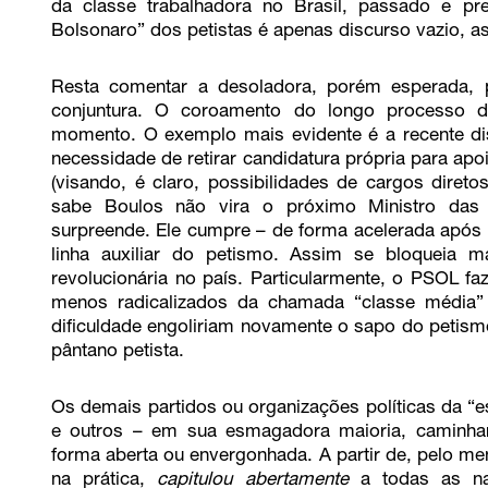
da classe trabalhadora no Brasil, passado e pre
Bolsonaro” dos petistas é apenas discurso vazio, 
Resta comentar a desoladora, porém esperada, po
conjuntura. O coroamento do longo processo d
momento. O exemplo mais evidente é a recente di
necessidade de retirar candidatura própria para apoi
(visando, é claro, possibilidades de cargos dire
sabe Boulos não vira o próximo Ministro da
surpreende. Ele cumpre – de forma acelerada após 
linha auxiliar do petismo. Assim se bloqueia m
revolucionária no país. Particularmente, o PSOL fa
menos radicalizados da chamada “classe média” (i
dificuldade engoliriam novamente o sapo do petism
pântano petista.
Os demais partidos ou organizações políticas da 
e outros – em sua esmagadora maioria, caminh
forma aberta ou envergonhada. A partir de, pelo men
na prática,
capitulou abertamente
a todas as nar