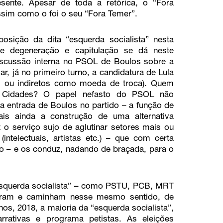
sente. Apesar de toda a retórica, o “Fora
assim como o foi o seu “Fora Temer”.
sição da dita “esquerda socialista” nesta
e degeneração e capitulação se dá neste
scussão interna no PSOL de Boulos sobre a
ar, já no primeiro turno, a candidatura de Lula
tos ou indiretos como moeda de troca). Quem
s Cidades? O papel nefasto do PSOL não
a entrada de Boulos no partido – a função de
ais ainda a construção de uma alternativa
z o serviço sujo de aglutinar setores mais ou
ntelectuais, artistas etc.) – que com certa
o – e os conduz, nadando de braçada, para o
“esquerda socialista” – como PSTU, PCB, MRT
aram e caminham nesse mesmo sentido, de
os, 2018, a maioria da “esquerda socialista”,
rativas e programa petistas. As eleições