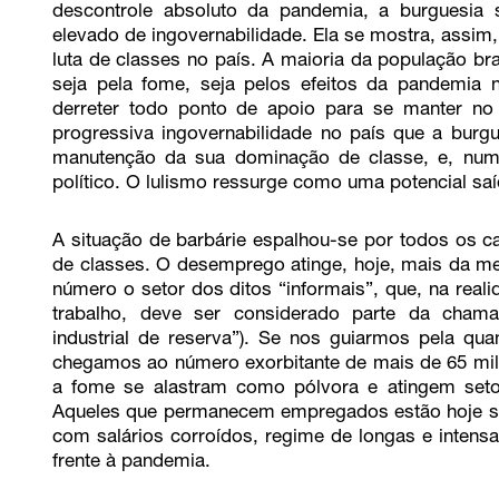
descontrole absoluto da pandemia, a burguesia
elevado de ingovernabilidade. Ela se mostra, assim
luta de classes no país. A maioria da população bras
seja pela fome, seja pelos efeitos da pandemia 
derreter todo ponto de apoio para se manter no 
progressiva ingovernabilidade no país que a burgue
manutenção da sua dominação de classe, e, num
político. O lulismo ressurge como uma potencial s
A situação de barbárie espalhou-se por todos os c
de classes. O desemprego atinge, hoje, mais da me
número o setor dos ditos “informais”, que, na real
trabalho, deve ser considerado parte da chamad
industrial de reserva”). Se nos guiarmos pela qua
chegamos ao número exorbitante de mais de 65 milh
a fome se alastram como pólvora e atingem seto
Aqueles que permanecem empregados estão hoje suj
com salários corroídos, regime de longas e intens
frente à pandemia.