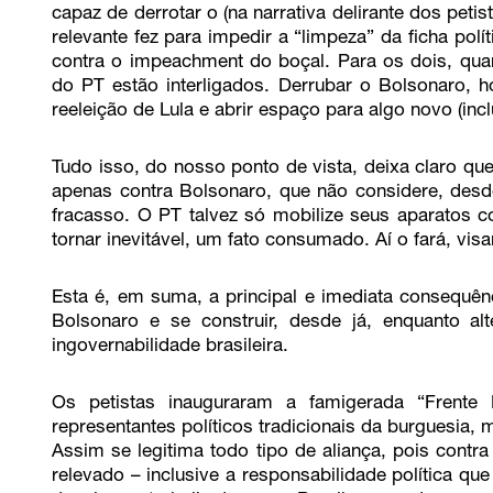
capaz de derrotar o (na narrativa delirante dos peti
relevante fez para impedir a “limpeza” da ficha polí
contra o impeachment do boçal. Para os dois, quan
do PT estão interligados. Derrubar o Bolsonaro, h
reeleição de Lula e abrir espaço para algo novo (incl
Tudo isso, do nosso ponto de vista, deixa claro qu
apenas contra Bolsonaro, que não considere, desd
fracasso. O PT talvez só mobilize seus aparatos 
tornar inevitável, um fato consumado. Aí o fará, vi
Esta é, em suma, a principal e imediata consequênc
Bolsonaro e se construir, desde já, enquanto alt
ingovernabilidade brasileira.
Os petistas inauguraram a famigerada “Frent
representantes políticos tradicionais da burguesia,
Assim se legitima todo tipo de aliança, pois contr
relevado – inclusive a responsabilidade política q