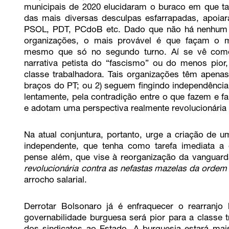
municipais de 2020 elucidaram o buraco em que tai
das mais diversas desculpas esfarrapadas, apoia
PSOL, PDT, PCdoB etc. Dado que não há nenhum b
organizações, o mais provável é que façam o 
mesmo que só no segundo turno. Aí se vê como 
narrativa petista do “fascismo” ou do menos pior
classe trabalhadora. Tais organizações têm apena
braços do PT; ou 2) seguem fingindo independência 
lentamente, pela contradição entre o que fazem e f
e adotam uma perspectiva realmente revolucionária 
Na atual conjuntura, portanto, urge a criação de um
independente, que tenha como tarefa imediata 
pense além, que vise à reorganização da vanguard
revolucionária contra
as nefastas mazelas da ordem 
arrocho salarial.
Derrotar Bolsonaro já é enfraquecer o rearranj
governabilidade burguesa será pior para a classe 