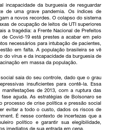
l incapacidade da burguesia de resguardar
nte de uma grave pandemia. Os índices de
gam a novos recordes. O colapso do sistema
axas de ocupação de leitos de UTI superiores
s a tragédia: a Frente Nacional de Prefeitos
s de Covid-19 está prestes a acabar em pelo
os necessários para intubação de pacientes,
stão em falta. A população brasileira se vê
o do vírus e da incapacidade da burguesia de
e vacinação em massa da população.
 social saia do seu controle, dado que o grau
pressivas insuficientes para contê-la. Essa
s manifestações de 2013, com a ruptura das
fase aguda. As estratégias de Bolsonaro se
 processo de crise política e pressão social
er evitar a todo o custo, dados os riscos de
ment. É nesse contexto de incertezas que a
leiro político e garantir sua elegibilidade,
itos imediatos de sua entrada em cena.