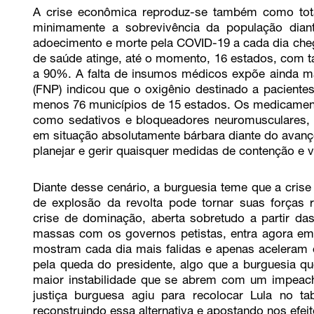
A crise econômica reproduz-se também como tota
minimamente a sobrevivência da população dia
adoecimento e morte pela COVID-19 a cada dia che
de saúde atinge, até o momento, 16 estados, com t
a 90%. A falta de insumos médicos expõe ainda mai
(FNP) indicou que o oxigênio destinado a paciente
menos 76 municípios de 15 estados. Os medicament
como sedativos e bloqueadores neuromusculares, e
em situação absolutamente bárbara diante do avanç
planejar e gerir quaisquer medidas de contenção 
Diante desse cenário, a burguesia teme que a crise
de explosão da revolta pode tornar suas forças re
crise de dominação, aberta sobretudo a partir da
massas com os governos petistas, entra agora em 
mostram cada dia mais falidas e apenas aceleram o
pela queda do presidente, algo que a burguesia qu
maior instabilidade que se abrem com um impeach
justiça burguesa agiu para recolocar Lula no tabu
reconstruindo essa alternativa e apostando nos efe