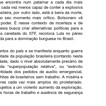
 se encontra num patamar a cada dia mais
, cada vez menos capaz de conter a explosiva
ileira, por outro lado, está à beira da morte,
no seu momento mais crítico. Bolsonaro vê
poder. É nesse contexto de incerteza e de
sia busca criar alternativas políticas para a
a canetada do STF, recoloca Lula no páreo
aída para a dominação burguesa no Brasil.
antos do país e se manifesta enquanto guerra
tade da população brasileira (contando neste
idade, dado o nível absolutamente precário de
a “superpopulação relativa”, ou “exército
ntidade dos pedidos de auxílio emergencial,
ões de brasileiros sem trabalho. A miséria e
res cada vez mais amplos do proletariado.
eitos a um violento aumento da exploração,
as horas de trabalho e ausência de segurança