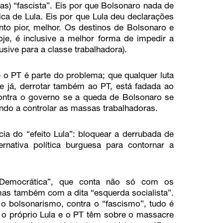
stas) “fascista”. Eis por que Bolsonaro nada de
tica de Lula. Eis por que Lula deu declarações
to pior, melhor. Os destinos de Bolsonaro e
oje, é inclusive a melhor forma de impedir a
usive para a classe trabalhadora).
e o PT é parte do problema; que qualquer luta
e já, derrotar também ao PT, está fadada ao
contra o governo se a queda de Bolsonaro se
sando a controlar as massas trabalhadoras.
ia do “efeito Lula”: bloquear a derrubada de
ernativa política burguesa para contornar a
e Democrática”, que conta não só com os
 mas também com a dita “esquerda socialista”.
a o bolsonarismo, contra o “fascismo”, tudo é
ue o próprio Lula e o PT têm sobre o massacre