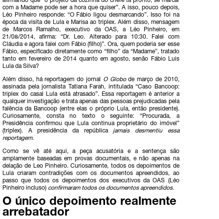
afirmando que “o projeto da cozinha do chefe tá pronto, se marcar
com a Madame pode ser a hora que quiser”. A isso, pouco depois,
Léo Pinheiro responde: “O Fábio ligou desmarcando”. Isso foi na
época da visita de Lula e Marisa ao triplex. Além disso, mensagem
de Marcos Ramalho, executivo da OAS, a Léo Pinheiro, em
21/08/2014, afirma: “Dr. Leo. Alterado para 10:30. Falei com
Cláudia e agora falei com Fábio (filho)”. Ora, quem poderia ser esse
Fábio, especificado diretamente como “filho” da “Madame”, tratado
tanto em fevereiro de 2014 quanto em agosto, senão Fábio Luis
Lula da Silva?
Além disso, há reportagem do jornal
O Globo
de março de 2010,
assinada pela jornalista Tatiana Farah, intitulada “Caso Bancoop:
triplex do casal Lula está atrasado”. Essa reportagem é anterior a
qualquer investigação e trata apenas das pessoas prejudicadas pela
falência da Bancoop (entre elas o próprio Lula, então presidente).
Curiosamente, consta no texto o seguinte: “Procurada, a
Presidência confirmou que Lula continua proprietário do imóvel”
(triplex). A presidência da república
jamais desmentiu essa
reportagem
.
Como se vê até aqui, a peça acusatória e a sentença são
amplamente baseadas em provas documentais, e não apenas na
delação de Leo Pinheiro. Curiosamente, todos os depoimentos de
Lula criaram contradições com os documentos apreendidos, ao
passo que todos os depoimentos dos executivos da OAS (Léo
Pinheiro incluso)
confirmaram todos os documentos apreendidos.
O único depoimento realmente
arrebatador