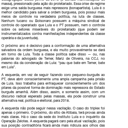
massa), pressionado pela ação do proletariado. Essa crise de regime
exige uma saída burguesa mais repressora (bonapartista). Lula é o
melhor candidato para salvar a ordem burguesa, pois possui mais
meios de controle na verdadeira política, na luta de classes.
Nenhum tucano ou Bolsonaro possuem a máquina sindical de
controle do operariado que Lula e o PT possuem, nem o controle
sobre os setores miseráveis do proletariado (que podem ser
instrumentalizados contra manifestações independentes da classe
operária e da juventude).
O próximo ano é decisivo para a conformação de uma alternativa
salvadora da ordem burguesa, e ela muito provavelmente se dará
em torno de Lula. Toda a classe política sabe disso — ou, nas
palavras do advogado de Temer, Mariz de Oliveira, na CCJ, no
mesmo dia da condenação de Lula: “pau que bate em Temer, bate
em Lula”.
A esquerda, em vez de seguir fazendo coro pequeno-burguês ao
PT, deve abrir conscientemente uma ampla campanha pela prisão
de Lula. Isso trabalha para enfraquecer conscientemente um dos
pilares da possível forma de dominação mais repressora do Estado
burguês amanhã. Além disso, assim, e somente assim, com um
discurso radical esperado pelas massas, ela pode construir uma
alternativa real, política e eleitoral, para 2018.
A esquerda não pode seguir nessa vacilação. O caso do triplex foi
apenas o primeiro. O próximo, do sítio de Atibaia, terá provas ainda
mais claras. Há o caso da sede do Instituto Lula e o inquérito da
Operação Zelotes. A esquerda pagará caro pela atual vacilação, pois
sua posição contraditória ficará ainda mais ridícula aos olhos das