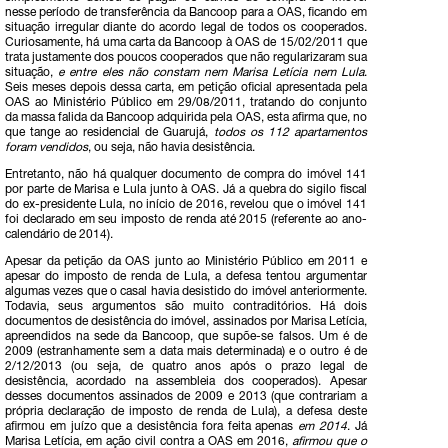
nesse período de transferência da Bancoop para a OAS, ficando em
situação irregular diante do acordo legal de todos os cooperados.
Curiosamente, há uma carta da Bancoop à OAS de 15/02/2011 que
trata justamente dos poucos cooperados que não regularizaram sua
situação,
e entre eles não constam nem Marisa Letícia nem Lula
.
Seis meses depois dessa carta, em petição oficial apresentada pela
OAS ao Ministério Público em 29/08/2011, tratando do conjunto
da massa falida da Bancoop adquirida pela OAS, esta afirma que, no
que tange ao residencial de Guarujá,
todos os 112 apartamentos
foram vendidos
, ou seja, não havia desistência.
Entretanto, não há qualquer documento de compra do imóvel 141
por parte de Marisa e Lula junto à OAS. Já a quebra do sigilo fiscal
do ex-presidente Lula, no início de 2016, revelou que o imóvel 141
foi declarado em seu imposto de renda até 2015 (referente ao ano-
calendário de 2014).
Apesar da petição da OAS junto ao Ministério Público em 2011 e
apesar do imposto de renda de Lula, a defesa tentou argumentar
algumas vezes que o casal havia desistido do imóvel anteriormente.
Todavia, seus argumentos são muito contraditórios. Há dois
documentos de desistência do imóvel, assinados por Marisa Letícia,
apreendidos na sede da Bancoop, que supõe-se falsos. Um é de
2009 (estranhamente sem a data mais determinada) e o outro é de
2/12/2013 (ou seja, de quatro anos após o prazo legal de
desistência, acordado na assembleia dos cooperados). Apesar
desses documentos assinados de 2009 e 2013 (que contrariam a
própria declaração de imposto de renda de Lula), a defesa deste
afirmou em juízo que a desistência fora feita apenas
em 2014
. Já
Marisa Letícia, em ação civil contra a OAS em 2016,
afirmou que o