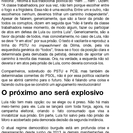
história”, retoma a sua tradicional política do “nem … nem”. Dizem:
“
A classe trabalhadora, por sua vez, não tem porque escolher entre
o fogo e a frigideira. Essa não é uma escolha. Entre um e outro, não
escolhemos nenhum, devemos trilhar um caminho independente”.
Apesar de falarem, genericamente, que são a favor da prisão de
todos os corruptos, dizem em seguida que “não é tarefa da classe
trabalhadora nesse momento, de modo algum, fazer ou participar
de atos em defesa de Lula ou contra Lula”. Genericamente, são a
favor da prisão de todos, mas concretamente, no caso de Lula, não
se deve “ir em atos” por sua prisão. O texto é vacilante e reproduz a
linha do PSTU no
impeachment
da Dilma, onde, pela via
esquerdista genérica do “todos”, tirava-se o foco da posição clara e
determinada (pela derrubada da petista), deixando de apontar um
caminho à revolta das massas. Ora, na verdade, a esquerda não só
deveria ir em atos pela prisão de Lula, como deveria convocá-los.
Companheiros, sobretudo do PSTU e PCB, mas também de
determinadas correntes do PSOL, não é por essa política vacilante
que se abrirá caminho para o futuro. Não é falando uma coisa e
fazendo outra que se constrói um agrupamento revolucionário!
O próximo ano será explosivo
Lula não tem mais opção: ou se elege ou é preso. Não há mais
meio-termo para ele. Lula se lançará com toda força, agora, na
campanha eleitoral, criando o fato consumado que visa a
inviabilizar sua prisão. Em parte, Lula foi salvo pela não prisão de
Moro e acobertado pela demorada decisão da segunda instância.
O atual regime democrático burguês está em profunda crise e
desagregação desde junho de 2013 (e demais manifestações de