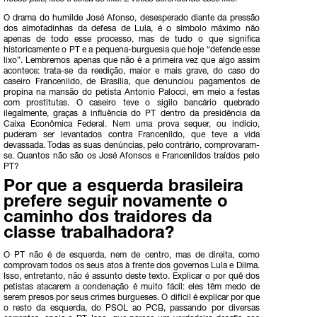
O drama do humilde José Afonso, desesperado diante da pressão
dos almofadinhas da defesa de Lula, é o símbolo máximo não
apenas de todo esse processo, mas de tudo o que significa
historicamente o PT e a pequena-burguesia que hoje “defende esse
lixo”. Lembremos apenas que não é a primeira vez que algo assim
acontece: trata-se da reedição, maior e mais grave, do caso do
caseiro Francenildo, de Brasília, que denunciou pagamentos de
propina na mansão do petista Antonio Palocci, em meio a festas
com prostitutas. O caseiro teve o sigilo bancário quebrado
ilegalmente, graças à influência do PT dentro da presidência da
Caixa Econômica Federal. Nem uma prova sequer, ou indício,
puderam ser levantados contra Francenildo, que teve a vida
devassada. Todas as suas denúncias, pelo contrário, comprovaram-
se. Quantos não são os José Afonsos e Francenildos traídos pelo
PT?
Por que a esquerda brasileira
prefere seguir novamente o
caminho dos traidores da
classe trabalhadora?
O PT não é de esquerda, nem de centro, mas de direita, como
comprovam todos os seus atos à frente dos governos Lula e Dilma.
Isso, entretanto, não é assunto deste texto. Explicar o por quê dos
petistas atacarem a condenação é muito fácil: eles têm medo de
serem presos por seus crimes burgueses. O difícil é explicar por que
o resto da esquerda, do PSOL ao PCB, passando por diversas