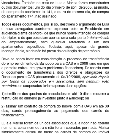
vinculados). Também na casa de Lula e Marisa foram encontrados
outros documentos: um do dia primeiro de abril de 2005, assinado,
de compra do apartamento 141, e outro do mesmo dia, de compra
do apartamento 174, não assinado.
Todos esses documentos, por si só, destroem o argumento de Lula
e seus advogados (conforme expresso pelo ex-Presidente em
audiência diante de Moro), de que nunca houve intenção de compra
do triplex, e de que possuíam apenas uma cota-parte
indeterminada
do empreendimento, sem qualquer referência a um dos
apartamentos específicos. Todavia, aqui, apesar da grande
incongruência, ainda não há prova da ocultação de patrimônio.
Deve-se agora levar em consideração o processo de transferência
do empreendimento da Bancoop para a OAS em 2009 (ano em que
a primeira entrou em graves problemas financeiros). De acordo com
o documento de transferência dos direitos e obrigações da
Bancoop para a OAS (documento de 08/10/2009,
aprovado depois
por todos os cooperados em assembleia, sem nenhum voto
contrário
), os cooperados teriam apenas duas opções:
1) demitir-se dos quadros de associados
em até 10 dias e requerer a
restituição do dinheiro já investido junto à Bancoop; ou
2) assinar um contrato de compra do imóvel com a OAS em até 30
dias, dando prosseguimento ao pagamento dos carnês de
financiamento.
Lula e Marisa foram os únicos associados que, a rigor, não fizeram
nem uma coisa nem outra e não foram cobrados por nada. Marisa
simplesmente deixou de pagar os carnês de compra do imóvel