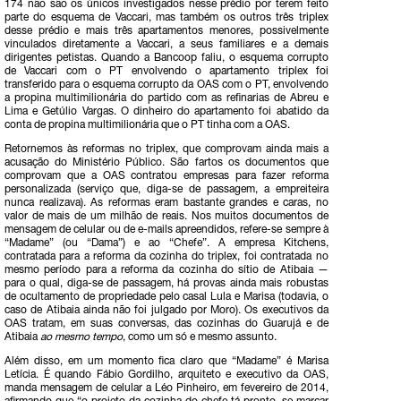
174 não são os únicos investigados nesse prédio por terem feito
parte do esquema de Vaccari, mas também os outros três triplex
desse prédio e mais três apartamentos menores, possivelmente
vinculados diretamente a Vaccari, a seus familiares e a demais
dirigentes petistas. Quando a Bancoop faliu, o esquema corrupto
de Vaccari com o PT envolvendo o apartamento triplex foi
transferido para o esquema corrupto da OAS com o PT, envolvendo
a propina multimilionária do partido com as refinarias de Abreu e
Lima e Getúlio Vargas. O dinheiro do apartamento foi abatido da
conta de propina multimilionária que o PT tinha com a OAS.
Retornemos às reformas no triplex, que comprovam ainda mais a
acusação do Ministério Público. São fartos os documentos que
comprovam que a OAS contratou empresas para fazer reforma
personalizada (serviço que, diga-se de passagem, a empreiteira
nunca realizava). As reformas eram bastante grandes e caras, no
valor de mais de um milhão de reais. Nos muitos documentos de
mensagem de celular ou de e-mails apreendidos, refere-se sempre à
“Madame” (ou “Dama”) e ao “Chefe”. A empresa Kitchens,
contratada para a reforma da cozinha do triplex, foi contratada no
mesmo período para a reforma da cozinha do sítio de Atibaia —
para o qual, diga-se de passagem, há provas ainda mais robustas
de ocultamento de propriedade pelo casal Lula e Marisa (todavia, o
caso de Atibaia ainda não foi julgado por Moro). Os executivos da
OAS tratam, em suas conversas, das cozinhas do Guarujá e de
Atibaia
ao mesmo tempo
, como um só e mesmo assunto.
Além disso, em um momento fica claro que “Madame” é Marisa
Letícia. É quando Fábio Gordilho, arquiteto e executivo da OAS,
manda mensagem de celular a Léo Pinheiro, em fevereiro de 2014,