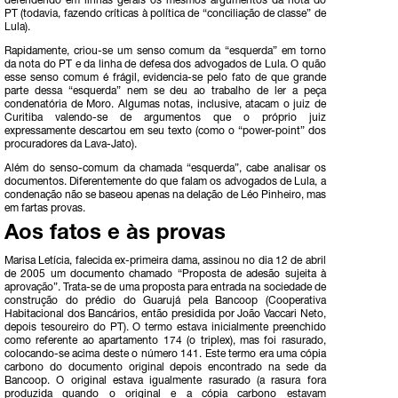
defendendo em linhas gerais os mesmos argumentos da nota do
PT (todavia, fazendo críticas à política de “conciliação de classe” de
Lula).
Rapidamente, criou-se um senso comum da “esquerda” em torno
da nota do PT e da linha de defesa dos advogados de Lula. O quão
esse senso comum é frágil, evidencia-se pelo fato de que grande
parte dessa “esquerda” nem se deu ao trabalho de ler a peça
condenatória de Moro. Algumas notas, inclusive, atacam o juiz de
Curitiba valendo-se de argumentos que o próprio juiz
expressamente descartou em seu texto (como o “power-point” dos
procuradores da Lava-Jato).
Além do senso-comum da chamada “esquerda”, cabe analisar os
documentos. Diferentemente do que falam os advogados de Lula, a
condenação não se baseou apenas na delação de Léo Pinheiro, mas
em fartas provas.
Aos fatos e às provas
Marisa Letícia, falecida ex-primeira dama, assinou no dia 12 de abril
de 2005 um documento chamado “Proposta de adesão sujeita à
aprovação”. Trata-se de uma proposta para entrada na sociedade de
construção do prédio do Guarujá pela Bancoop (Cooperativa
Habitacional dos Bancários, então presidida por João Vaccari Neto,
depois tesoureiro do PT). O termo estava inicialmente preenchido
como referente ao apartamento 174 (o triplex), mas foi rasurado,
colocando-se acima deste o número 141. Este termo era uma cópia
carbono do documento original depois encontrado na sede da
Bancoop. O original estava igualmente rasurado (a rasura fora
produzida quando o original e a cópia carbono estavam