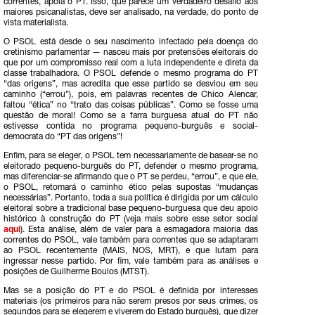
correntes, apoia o PT. Isso, que parece um verdadeiro desafio aos
maiores psicanalistas, deve ser analisado, na verdade, do ponto de
vista materialista.
O PSOL está desde o seu nascimento infectado pela doença do
cretinismo parlamentar — nasceu mais por pretensões eleitorais do
que por um compromisso real com a luta independente e direta da
classe trabalhadora. O PSOL defende o mesmo programa do PT
“das origens”, mas acredita que esse partido se desviou em seu
caminho (“errou”), pois, em palavras recentes de Chico Alencar,
faltou “ética” no “trato das coisas públicas”. Como se fosse uma
questão de moral! Como se a farra burguesa atual do PT não
estivesse contida no programa pequeno-burguês e social-
democrata do “PT das origens”!
Enfim, para se eleger, o PSOL tem necessariamente de basear-se no
eleitorado pequeno-burguês do PT, defender o mesmo programa,
mas diferenciar-se afirmando que o PT se perdeu, “errou”, e que ele,
o PSOL, retomará o caminho ético pelas supostas “mudanças
necessárias”. Portanto, toda a sua política é dirigida por um cálculo
eleitoral sobre a tradicional base pequeno-burguesa que deu apoio
histórico à construção do PT (veja mais sobre esse setor social
aqui
). Esta análise, além de valer para a esmagadora maioria das
correntes do PSOL, vale também para correntes que se adaptaram
ao PSOL recentemente (MAIS, NOS, MRT), e que lutam para
ingressar nesse partido. Por fim, vale também para as análises e
posições de Guilherme Boulos (MTST).
Mas se a posição do PT e do PSOL é definida por interesses
materiais (os primeiros para não serem presos por seus crimes, os
segundos para se elegerem e viverem do Estado burguês), que dizer