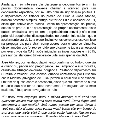
Ainda que não interesse dar destaque a depoimentos (e sim às
provas documentais), deve-se chamar a atenção para um
depoimento específico, por seu alto grau de significação política. É
o depoimento do zelador do prédio do Guarujá. José Afonso,
homem bastante simples, antigo eleitor de Lula e apoiador do PT,
disse que esteve com Marisa Letícia na apresentação do prédio,
depois de pronto, e na apresentação do próprio apartamento; disse
que ela era tratada sempre como proprietária do imóvel (e não como
potencial adquirente); disse que todos no condomínio sabiam que o
apartamento era de Lula e que, inclusive, os corretores usavam isso
na propaganda, para atrair compradores para o empreendimento;
disse também que foi repreendido energicamente (quase ameaçado)
por executivos da OAS, após iniciadas as investigações em 2015,
para nunca falar que o triplex era de Lula, mas apenas da OAS.
José Afonso, por ter dado depoimento confirmando tudo o que viu
e vivenciou, pagou alto preço: perdeu seu emprego e sua moradia,
caindo em situação de quase indigência. Prestando depoimento em
Curitiba, o zelador José Afonso, quando contrariado por Cristiano
Zanin Martins (advogado de Lula), perdeu o equilíbrio e se exaltou.
Em tom de quase choro e desespero, disse que “fui envolvido numa
situação que não tenho culpa nenhuma”. Em seguida, ainda mais
exaltado, falou para o advogado de Lula:
“Eu perdi meu emprego, perdi a minha moradia, e aí você vem
querer me acusar, falar alguma coisa contra mim? Como é que você
sustentaria a sua família? Você nunca passou por isso! Quem é
você para falar alguma coisa contra mim? Vocês são um bando de
lixo! Isso que vocês são! O que vocês estão fazendo, fizeram com
nosso país, isso é coisa de lixo! E vocês defendendo esse lixo!
”