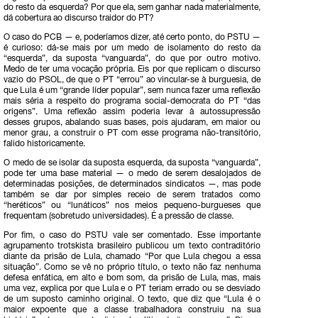
do resto da esquerda? Por que ela, sem ganhar nada materialmente,
dá cobertura ao discurso traidor do PT?
O caso do PCB — e, poderíamos dizer, até certo ponto, do PSTU —
é curioso: dá-se mais por um medo de isolamento do resto da
“esquerda”, da suposta “vanguarda”, do que por outro motivo.
Medo de ter uma vocação própria. Eis por que replicam o discurso
vazio do PSOL, de que o PT “errou” ao vincular-se à burguesia, de
que Lula é um “grande líder popular”, sem nunca fazer uma reflexão
mais séria a respeito do programa social-democrata do PT “das
origens”. Uma reflexão assim poderia levar à autossupressão
desses grupos, abalando suas bases, pois ajudaram, em maior ou
menor grau, a construir o PT com esse programa não-transitório,
falido historicamente.
O medo de se isolar da suposta esquerda, da suposta “vanguarda”,
pode ter uma base material — o medo de serem desalojados de
determinadas posições, de determinados sindicatos —, mas pode
também se dar por simples receio de serem tratados como
“heréticos” ou “lunáticos” nos meios pequeno-burgueses que
frequentam (sobretudo universidades). É a pressão de classe.
Por fim, o caso do PSTU vale ser comentado. Esse importante
agrupamento trotskista brasileiro publicou um texto contraditório
diante da prisão de Lula, chamado “Por que Lula chegou a essa
situação”. Como se vê no próprio título, o texto não faz nenhuma
defesa enfática, em alto e bom som, da prisão de Lula, mas, mais
uma vez, explica por que Lula e o PT teriam errado ou se desviado
de um suposto caminho original. O texto, que diz que “Lula é o
maior expoente que a classe trabalhadora construiu na sua