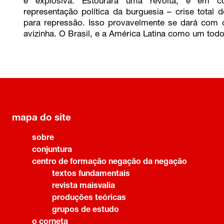
e explosiva. Estourará uma revolta, e em c
representação política da burguesia – crise total 
para repressão. Isso provavelmente se dará com o
avizinha. O Brasil, e a América Latina como um todo
mapa do site
sobre
conjuntura
centro de formação negação da negação
textos fundamentais
revista maisvalia
produções teóricas
grupos de estudo
o corneta