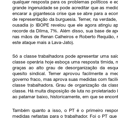
qualquer resposta para os problemas políticos e 
grande ingenuidade se pode acreditar que as medid
encarar a gigantesca crise que se abre para a econo
de representação da burguesia. Temer, na verdade,
ousadia (o IBOPE revelou que ele agora atingiu 
recorde da Dilma, 7%. Além disso, sua base de a
nas mãos de Renan Calheiros e Roberto Requião,
este ataque mais a Lava-Jato).
Só a classe trabalhadora pode apresentar uma saída
classe operária hoje esboça uma resposta tímida, n
graças ao alto grau de desorganização da esquer
quesito sindical. Temer aprovou facilmente a m
governo fraco, mas aprova suas medidas com facili
classe trabalhadora. Grau de organização da clas
classe. Há muita disposição de luta no proletariado
ao patamar baixo, historicamente, em que se encont
Também quanto a isso, o PT é o primeiro respons
medidas nefastas para o trabalhador. Foi o PT que 