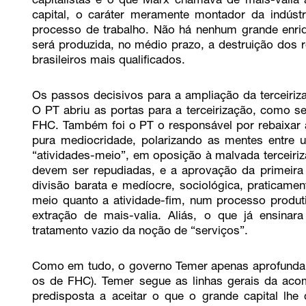
capitalistas é o que Marx chamava de mais-valia a
capital, o caráter meramente montador da indústr
processo de trabalho. Não há nenhum grande enriq
será produzida, no médio prazo, a destruição dos r
brasileiros mais qualificados.
Os passos decisivos para a ampliação da terceiriz
O PT abriu as portas para a terceirização, como s
FHC. Também foi o PT o responsável por rebaixar 
pura mediocridade, polarizando as mentes entre u
“atividades-meio”, em oposição à malvada terceiri
devem ser repudiadas, e a aprovação da primeira 
divisão barata e medíocre, sociológica, praticament
meio quanto a atividade-fim, num processo produ
extração de mais-valia. Aliás, o que já ensin
tratamento vazio da noção de “serviços”.
Como em tudo, o governo Temer apenas aprofunda
os de FHC). Temer segue as linhas gerais da aco
predisposta a aceitar o que o grande capital lhe 