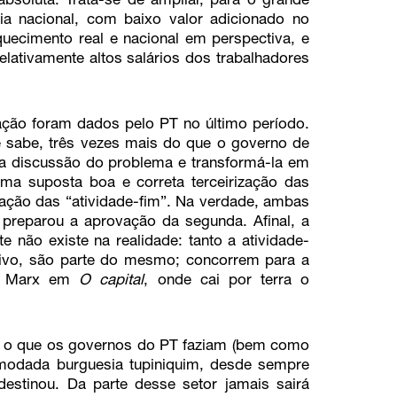
bsoluta. Trata-se de ampliar, para o grande
ia nacional, com baixo valor adicionado no
uecimento real e nacional em perspectiva, e
elativamente altos salários dos trabalhadores
ação foram dados pelo PT no último período.
e sabe, três vezes mais do que o governo de
a discussão do problema e transformá-la em
ma suposta boa e correta terceirização das
zação das “atividade-fim”. Na verdade, ambas
preparou a aprovação da segunda. Afinal, a
e não existe na realidade: tanto a atividade-
tivo, são parte do mesmo; concorrem para a
ara Marx em
O capital
, onde cai por terra o
 o que os governos do PT faziam (bem como
modada burguesia tupiniquim, desde sempre
destinou. Da parte desse setor jamais sairá