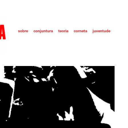
sobre
conjuntura
teoria
corneta
juventude