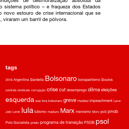
ondições de desmoralização absoluta da
do sistema político – e fraqueza dos Estados
 novo estouro de crise internacional que se
, viraram um barril de pólvora.
tags
Bolsonaro
Argentina
Bardella
bonapartismo
Boulos
2018
crise
dilma
cut
eleições
desemprego
centrais sindicais
corrupção
esquerda
greve
impeachment
eua
fora bolsonaro
Haddad
Lava-
lula
Marx
pmdb
lulismo
marxismo
pcb
Jato
Lenin
maduro
Moro
psol
programa de transição
Polo Socialista
PSDB
prisão