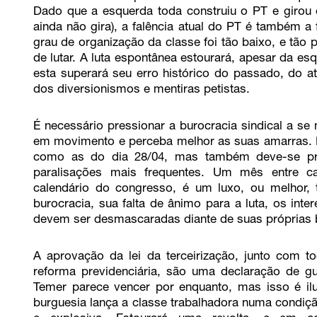
Dado que a esquerda toda construiu o PT e girou 
ainda não gira), a falência atual do PT é também a 
grau de organização da classe foi tão baixo, e tão
de lutar. A luta espontânea estourará, apesar da e
esta superará seu erro histórico do passado, do at
dos diversionismos e mentiras petistas.
É necessário pressionar a burocracia sindical a se
em movimento e perceba melhor as suas amarras. É 
como as do dia 28/04, mas também deve-se pre
paralisações mais frequentes. Um mês entre ca
calendário do congresso, é um luxo, ou melhor, t
burocracia, sua falta de ânimo para a luta, os int
devem ser desmascaradas diante de suas próprias 
A aprovação da lei da terceirização, junto com 
reforma previdenciária, são uma declaração de gue
Temer parece vencer por enquanto, mas isso é ilu
burguesia lança a classe trabalhadora numa condiçã