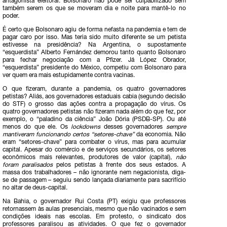
antagonista eleitoral. Bolsonaro não pode ser culpabilizado sem
também serem os que se moveram dia e noite para mantê-lo no
poder.
É certo que Bolsonaro agiu de forma nefasta na pandemia e tem de
pagar caro por isso. Mas teria sido muito diferente se um petista
estivesse na presidência? Na Argentina, o supostamente
“esquerdista” Alberto Fernández demorou tanto quanto Bolsonaro
para fechar negociação com a Pfizer. Já López Obrador,
“esquerdista” presidente do México, competiu com Bolsonaro para
ver quem era mais estupidamente contra vacinas.
O que fizeram, durante a pandemia, os quatro governadores
petistas? Aliás, aos governadores estaduais cabia (segundo decisão
do STF) o grosso das ações contra a propagação do vírus. Os
quatro governadores petistas não fizeram nada além do que fez, por
exemplo, o “paladino da ciência” João Dória (PSDB-SP). Ou até
menos do que ele. Os
lockdowns
desses governadores
sempre
mantiveram funcionando certos “setores-chave”
da economia. Não
eram “setores-chave” para combater o vírus, mas para acumular
capital. Apesar do comércio e de serviços secundários, os setores
econômicos mais relevantes, produtores de valor (capital),
não
foram paralisados
pelos petistas à frente dos seus estados. A
massa dos trabalhadores – não ignorante nem negacionista, diga-
se de passagem – seguiu sendo lançada diariamente para sacrifício
no altar de deus-capital.
Na Bahia, o governador Rui Costa (PT) exigiu que professores
retornassem às aulas presenciais, mesmo que não vacinados e sem
condições ideais nas escolas. Em protesto, o sindicato dos
professores paralisou as atividades. O que fez o governador