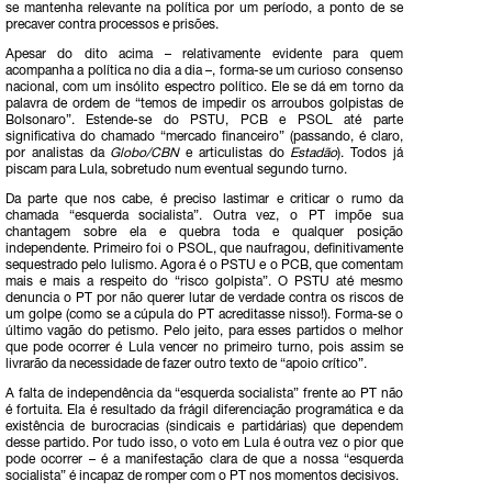
se mantenha relevante na política por um período, a ponto de se
precaver contra processos e prisões.
Apesar do dito acima – relativamente evidente para quem
acompanha a política no dia a dia –, forma-se um curioso consenso
nacional, com um insólito espectro político. Ele se dá em torno da
palavra de ordem de “temos de impedir os arroubos golpistas de
Bolsonaro”. Estende-se do PSTU, PCB e PSOL até parte
significativa do chamado “mercado financeiro” (passando, é claro,
por analistas da
Globo/CBN
e articulistas do
Estadão
). Todos já
piscam para Lula, sobretudo num eventual segundo turno.
Da parte que nos cabe, é preciso lastimar e criticar o rumo da
chamada “esquerda socialista”. Outra vez, o PT impõe sua
chantagem sobre ela e quebra toda e qualquer posição
independente. Primeiro foi o PSOL, que naufragou, definitivamente
sequestrado pelo lulismo. Agora é o PSTU e o PCB, que comentam
mais e mais a respeito do “risco golpista”. O PSTU até mesmo
denuncia o PT por não querer lutar de verdade contra os riscos de
um golpe (como se a cúpula do PT acreditasse nisso!). Forma-se o
último vagão do petismo. Pelo jeito, para esses partidos o melhor
que pode ocorrer é Lula vencer no primeiro turno, pois assim se
livrarão da necessidade de fazer outro texto de “apoio crítico”.
A falta de independência da “esquerda socialista” frente ao PT não
é fortuita. Ela é resultado da frágil diferenciação programática e da
existência de burocracias (sindicais e partidárias) que dependem
desse partido. Por tudo isso, o voto em Lula é outra vez o pior que
pode ocorrer – é a manifestação clara de que a nossa “esquerda
socialista” é incapaz de romper com o PT nos momentos decisivos.