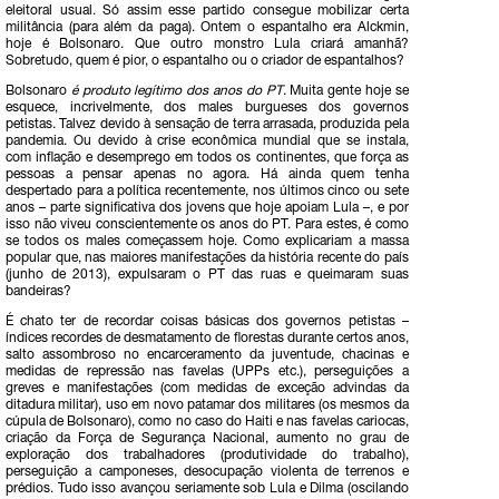
eleitoral usual. Só assim esse partido consegue mobilizar certa
militância (para além da paga). Ontem o espantalho era Alckmin,
hoje é Bolsonaro. Que outro monstro Lula criará amanhã?
Sobretudo, quem é pior, o espantalho ou o criador de espantalhos?
Bolsonaro
é produto legítimo dos anos do PT
. Muita gente hoje se
esquece, incrivelmente, dos males burgueses dos governos
petistas. Talvez devido à sensação de terra arrasada, produzida pela
pandemia. Ou devido à crise econômica mundial que se instala,
com inflação e desemprego em todos os continentes, que força as
pessoas a pensar apenas no agora. Há ainda quem tenha
despertado para a política recentemente, nos últimos cinco ou sete
anos – parte significativa dos jovens que hoje apoiam Lula –, e por
isso não viveu conscientemente os anos do PT. Para estes, é como
se todos os males começassem hoje. Como explicariam a massa
popular que, nas maiores manifestações da história recente do país
(junho de 2013), expulsaram o PT das ruas e queimaram suas
bandeiras?
É chato ter de recordar coisas básicas dos governos petistas –
índices recordes de desmatamento de florestas durante certos anos,
salto assombroso no encarceramento da juventude, chacinas e
medidas de repressão nas favelas (UPPs etc.), perseguições a
greves e manifestações (com medidas de exceção advindas da
ditadura militar), uso em novo patamar dos militares (os mesmos da
cúpula de Bolsonaro), como no caso do Haiti e nas favelas cariocas,
criação da Força de Segurança Nacional, aumento no grau de
exploração dos trabalhadores (produtividade do trabalho),
perseguição a camponeses, desocupação violenta de terrenos e
prédios. Tudo isso avançou seriamente sob Lula e Dilma (oscilando