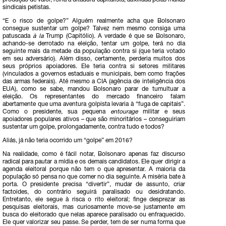
produção de valor, reina a ditadura capitalista, auxiliada pelas máfias
sindicais petistas.
“E o risco de golpe?” Alguém realmente acha que Bolsonaro
consegue sustentar um golpe? Talvez nem mesmo consiga uma
patuscada
à la
Trump (Capitólio). A verdade é que se Bolsonaro,
achando-se derrotado na eleição, tentar um golpe, terá no dia
seguinte mais da metade da população contra si (que teria votado
em seu adversário). Além disso, certamente, perderia muitos dos
seus próprios apoiadores. Ele teria contra si setores militares
(vinculados a governos estaduais e municipais, bem como frações
das armas federais). Até mesmo a CIA (agência de inteligência dos
EUA), como se sabe, mandou Bolsonaro parar de tumultuar a
eleição. Os representantes do mercado financeiro falam
abertamente que uma aventura golpista levaria à “fuga de capitais”.
Como o presidente, sua pequena
entourage
militar e seus
apoiadores populares ativos – que são minoritários – conseguiriam
sustentar um golpe, prolongadamente, contra tudo e todos?
Aliás, já não teria ocorrido um “golpe” em 2016?
Na realidade, como é fácil notar, Bolsonaro apenas faz discurso
radical para pautar a mídia e os demais candidatos. Ele quer dirigir a
agenda eleitoral porque não tem o que apresentar. A maioria da
população só pensa no que comer no dia seguinte. A miséria bate à
porta. O presidente precisa “divertir”, mudar de assunto, criar
factoides, do contrário seguirá paralisado ou desidratando.
Entretanto, ele segue à risca o rito eleitoral; finge desprezar as
pesquisas eleitorais, mas curiosamente move-se justamente em
busca do eleitorado que nelas aparece paralisado ou enfraquecido.
Ele quer valorizar seu passe. Se perder, tem de ser numa forma que