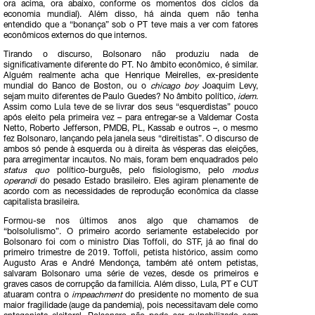
ora acima, ora abaixo, conforme os momentos dos ciclos da
economia mundial). Além disso, há ainda quem não tenha
entendido que a “bonança” sob o PT teve mais a ver com fatores
econômicos externos do que internos.
Tirando o discurso, Bolsonaro não produziu nada de
significativamente diferente do PT. No âmbito econômico, é similar.
Alguém realmente acha que Henrique Meirelles, ex-presidente
mundial do Banco de Boston, ou o
chicago boy
Joaquim Levy,
sejam muito diferentes de Paulo Guedes? No âmbito político,
idem
.
Assim como Lula teve de se livrar dos seus “esquerdistas” pouco
após eleito pela primeira vez – para entregar-se a Valdemar Costa
Netto, Roberto Jefferson, PMDB, PL, Kassab e outros –, o mesmo
fez Bolsonaro, lançando pela janela seus “direitistas”. O discurso de
ambos só pende à esquerda ou à direita às vésperas das eleições,
para arregimentar incautos. No mais, foram bem enquadrados pelo
status quo
político-burguês, pelo fisiologismo, pelo
modus
operandi
do pesado Estado brasileiro. Eles agiram plenamente de
acordo com as necessidades de reprodução econômica da classe
capitalista brasileira.
Formou-se nos últimos anos algo que chamamos de
“bolsolulismo”. O primeiro acordo seriamente estabelecido por
Bolsonaro foi com o ministro Dias Toffoli, do STF, já ao final do
primeiro trimestre de 2019. Toffoli, petista histórico, assim como
Augusto Aras e André Mendonça, também até ontem petistas,
salvaram Bolsonaro uma série de vezes, desde os primeiros e
graves casos de corrupção da familícia. Além disso, Lula, PT e CUT
atuaram contra o
impeachment
do presidente no momento de sua
maior fragilidade (auge da pandemia), pois necessitavam dele como