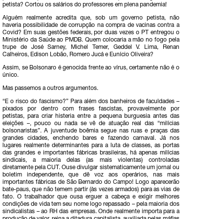
petista? Cortou os salários do professores em plena pandemia!
Alguém realmente acredita que, sob um governo petista, não
haveria possibilidade de corrupção na compra de vacinas contra a
Covid? Em suas gestões federais, por duas vezes o PT entregou o
Ministério da Saúde ao PMDB. Quem colocaria a mão no fogo pela
trupe de José Sarney, Michel Temer, Geddel V. Lima, Renan
Calheiros, Edison Lobão, Romero Jucá e Eunício Oliveira?
Assim, se Bolsonaro é genocida frente ao vírus, certamente não é o
único.
Mas passemos a outros argumentos.
“E o risco do fascismo?” Para além dos banheiros de faculdades –
pixados por dentro com frases fascistas, provavelmente por
petistas, para criar histeria entre a pequena burguesia antes das
eleições –, pouco ou nada se vê de atuação real das “milícias
bolsonaristas”. A juventude boêmia segue nas ruas e praças das
grandes cidades, enchendo bares e fazendo carnaval. Já nos
lugares realmente determinantes para a luta de classes, as portas
das grandes e importantes fábricas brasileiras, há apenas milícias
sindicais, a maioria delas (as mais violentas) controladas
diretamente pela CUT. Ouse divulgar sistematicamente um jornal ou
boletim independente, que dê voz aos operários, nas mais
importantes fábricas de São Bernardo do Campo! Logo aparecerão
bate-paus, que não temem partir (às vezes armados) para as vias de
fato. O trabalhador que ousa erguer a cabeça e exigir melhores
condições de vida tem seu nome logo repassado – pela maioria dos
sindicalistas – ao RH das empresas. Onde realmente importa para a