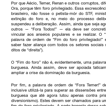
Por que Aécio, Temer, Renan e outros corruptos, di
Ora, porque têm foro privilegiado. Essa excrescênci
brasileiro, não fosse o petista-mór do STF, minist
extinção do foro e, no meio do processo deliber
suspendeu a deliberação. Assim, ainda que seja ago
outros — “Fora Todos!” — ela deve ser concret
vincular aos anseios populares e se realizar. O
palavra de ordem de “Fim do foro privilegiado!”
saber fazer aliança com todos os setores sociai
ditos de “direita”).
O “Fim do foro” não é, evidentemente, uma palavr
burguesa. Ainda assim, deve ser apoiada taticam
ampliar a crise da dominação da burguesia.
Por fim, a palavra de ordem de “Fora Temer!” d
inclusive utilizá-la para superar as dissensões ent
burguesa que até agora lutou apenas contra pr
diversionismo). Estes devem ser chamados para uma