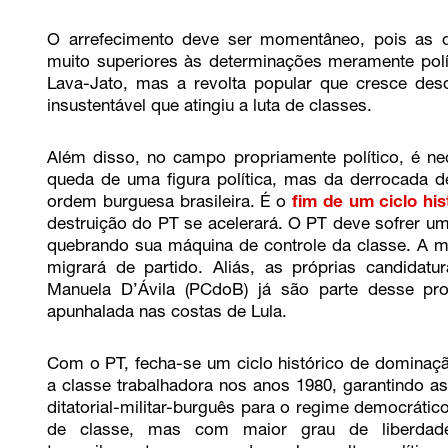
O arrefecimento deve ser momentâneo, pois as de
muito superiores às determinações meramente polí
Lava-Jato, mas a revolta popular que cresce de
insustentável que atingiu a luta de classes.
Além disso, no campo propriamente político, é ne
queda de uma figura política, mas da derrocada 
ordem burguesa brasileira. É o
fim de um ciclo hi
destruição do PT se acelerará. O PT deve sofrer um
quebrando sua máquina de controle da classe. A m
migrará de partido. Aliás, as próprias candidatu
Manuela D’Ávila (PCdoB) já são parte desse pr
apunhalada nas costas de Lula.
Com o PT, fecha-se um ciclo histórico de dominaçã
a classe trabalhadora nos anos 1980, garantindo as
ditatorial-militar-burguês para o regime democráti
de classe, mas com maior grau de liberdad