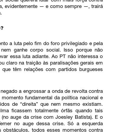
or social quererá lutar com mais força contra
ta, evidentemente — e como sempre —, trairá
.
e?
o a luta pelo fim do foro privilegiado e pela
 nem ganhe corpo social. Isso porque não
evar essa luta adiante. Ao PT não interessa o
u claro na traição às paralisações gerais em
do que têm relações com partidos burgueses
e negado a engrossar a onda de revolta contra
 momento fundamental da política nacional e
idos de “direita” que nem mesmo existiam.
ma ficassem totalmente órfãs quando tais
 (no auge da crise com Joesley Batista). E o
Temer no auge dessa crise. Só a esquerda
es obstáculos, todos esses momentos contra