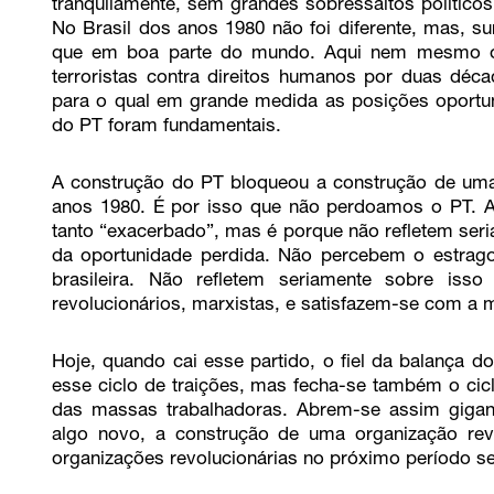
tranquilamente, sem grandes sobressaltos políticos
No Brasil dos anos 1980 não foi diferente, mas, su
que em boa parte do mundo. Aqui nem mesmo os
terroristas contra direitos humanos por duas déc
para o qual em grande medida as posições oportunis
do PT foram fundamentais.
A construção do PT bloqueou a construção de uma 
anos 1980. É por isso que não perdoamos o PT. 
tanto “exacerbado”, mas é porque não refletem se
da oportunidade perdida. Não percebem o estrago
brasileira. Não refletem seriamente sobre iss
revolucionários, marxistas, e satisfazem-se com a 
Hoje, quando cai esse partido, o fiel da balança 
esse ciclo de traições, mas fecha-se também o cic
das massas trabalhadoras. Abrem-se assim gigant
algo novo, a construção de uma organização revo
organizações revolucionárias no próximo período se