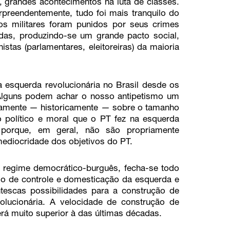
, grandes acontecimentos na luta de classes.
rpreendentemente, tudo foi mais tranquilo do
 militares foram punidos por seus crimes
adas, produzindo-se um grande pacto social,
tas (parlamentares, eleitoreiras) da maioria
esquerda revolucionária no Brasil desde os
Alguns podem achar o nosso antipetismo um
riamente — historicamente — sobre o tamanho
 político e moral que o PT fez na esquerda
o porque, em geral, não são propriamente
mediocridade dos objetivos do PT.
do regime democrático-burguês, fecha-se todo
lo de controle e domesticação da esquerda e
escas possibilidades para a construção de
lucionária. A velocidade de construção de
rá muito superior à das últimas décadas.