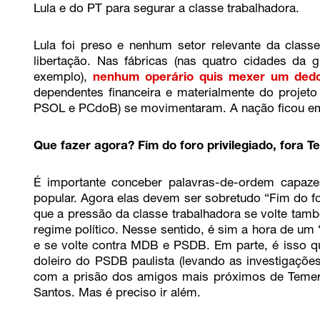
Lula e do PT para segurar a classe trabalhadora.
Lula foi preso e nenhum setor relevante da class
libertação. Nas fábricas (nas quatro cidades d
exemplo),
nenhum operário quis mexer um dedo
dependentes financeira e materialmente do projeto d
PSOL e PCdoB) se movimentaram. A nação ficou em
Que fazer agora? Fim do foro privilegiado, fora T
É importante conceber palavras-de-ordem capaze
popular. Agora elas devem ser sobretudo “Fim do fo
que a pressão da classe trabalhadora se volte tam
regime político. Nesse sentido, é sim a hora de um 
e se volte contra MDB e PSDB. Em parte, é isso qu
doleiro do PSDB paulista (levando as investigaçõe
com a prisão dos amigos mais próximos de Temer
Santos. Mas é preciso ir além.