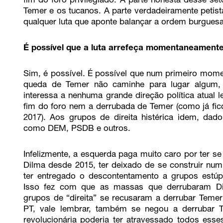
fim do foro privilegiado. A parte honesta desse set
Temer e os tucanos. A parte verdadeiramente petis
qualquer luta que aponte balançar a ordem burguesa
É possível que a luta arrefeça momentaneament
Sim, é possível. É possível que num primeiro moment
queda de Temer não caminhe para lugar algum,
interessa a nenhuma grande direção política atual l
fim do foro nem a derrubada de Temer (como já fico
2017). Aos grupos de direita histérica idem, da
como DEM, PSDB e outros.
Infelizmente, a esquerda paga muito caro por ter s
Dilma desde 2015, ter deixado de se construir num
ter entregado o descontentamento a grupos estúp
Isso fez com que as massas que derrubaram Dil
grupos de “direita” se recusaram a derrubar Temer
PT, vale lembrar, também se negou a derrubar 
revolucionária poderia ter atravessado todos ess