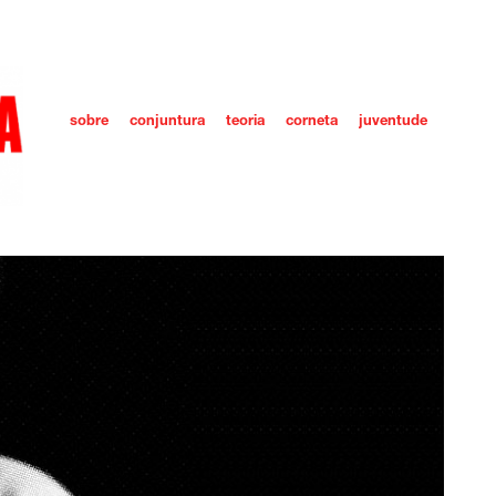
sobre
conjuntura
teoria
corneta
juventude