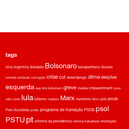
tags
Bolsonaro
Argentina
Bardella
bonapartismo
Boulos
2018
crise
dilma
cut
eleições
desemprego
centrais sindicais
corrupção
esquerda
greve
impeachment
eua
fora bolsonaro
Haddad
Lava-
lula
Marx
pmdb
lulismo
marxismo
pcb
Jato
Lenin
maduro
Moro
psol
programa de transição
Polo Socialista
PSDB
prisão
pt
PSTU
reforma da previdência
revolução
reforma trabalhista