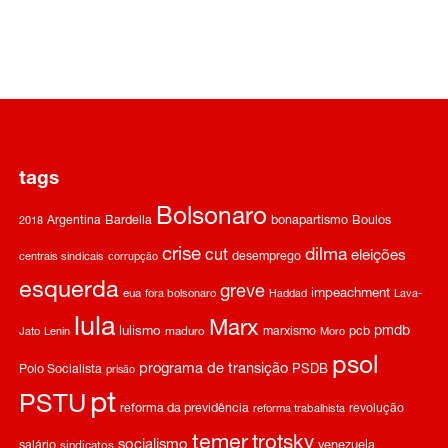
tags
Bolsonaro
Argentina
Bardella
bonapartismo
Boulos
2018
crise
dilma
cut
eleições
desemprego
centrais sindicais
corrupção
esquerda
greve
impeachment
eua
fora bolsonaro
Haddad
Lava-
lula
Marx
pmdb
lulismo
marxismo
pcb
Jato
Lenin
maduro
Moro
psol
programa de transição
Polo Socialista
PSDB
prisão
pt
PSTU
reforma da previdência
revolução
reforma trabalhista
temer
trotsky
socialismo
salário
venezuela
sindicatos