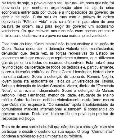
Na tarde de hoje, o povo cubano saiu às ruas. Um povo que não foi
convocado por nenhuma organização além da aguda crise
econômica enfrentada por Cuba, e a incapacidade do governo de
gerir a situação. Cuba saiu às ruas com a palavra de ordem
equivocada “Pátria e vida”, mas saiu às ruas para além de uma
palavra de ordem, saiu para exigir do governo um socialismo
verdadeiro. Os que estavam nas ruas não eram apenas artistas e
intelectuais, desta vez era o povo na sua mais ampla diversidade.
Essa nota do blog “Comunistas” não busca analisar a situação de
Cuba. Busca denunciar a detenção violenta dos manifestantes,
denunciar que, desta vez, as forças repressivas do Estado se
colocaram no lugar errado, que reprimiram cubanos, que utilizaram
gás de pimenta e todos os recursos disponíveis. Esta nota é uma
reivindicação da liberdade de todos os detidos e é, particularmente,
sobre a detenção arbitrária de Frank García Hernández, historiador e
marxista cubano. Sobre a detenção de Leonardo Romero Negrín,
jovem socialista, estudante de Física da Universidade de Havana.
Sobre a detenção de Maykel González Vivero, diretor da “Tremenda
Nota”, uma revista independente. Sobre a detenção de Marcos
Antonio Pérez Fernández, menor de idade, estudante de ensino
médio. Sobre todos os detidos violentamente nesta tarde escura
que Cuba não esquecerá. “Comunistas” apela à solidariedade da
comunidade marxista internacional e também à consciência do
governo cubano. Desta vez, trata-se de um povo que precisa de
respostas e diálogo.
Trata-se de uma sociedade civil que não deseja a anexação, mas sim
participar e decidir o destino da sua nação. O blog “Comunistas”
condena a repressão e diz um basta à burocracia.