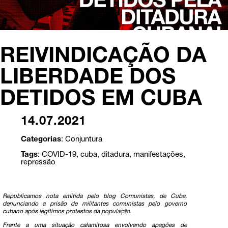
REIVINDICAÇÃO DA
LIBERDADE DOS
DETIDOS EM CUBA
14.07.2021
Categorias
:
Conjuntura
Tags
:
COVID-19
,
cuba
,
ditadura
,
manifestações
,
repressão
Republicamos nota emitida pelo blog Comunistas, de Cuba,
denunciando a prisão de militantes comunistas pelo governo
cubano após legítimos protestos da população.
Frente a uma situação calamitosa envolvendo apagões de