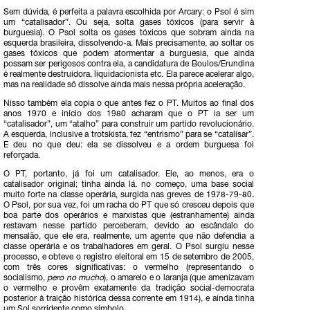
Sem dúvida, é perfeita a palavra escolhida por Arcary: o Psol é sim
um “catalisador”. Ou seja, solta gases tóxicos (para servir à
burguesia). O Psol solta os gases tóxicos que sobram ainda na
esquerda brasileira, dissolvendo-a. Mais precisamente, ao soltar os
gases tóxicos que podem atormentar a burguesia, que ainda
possam ser perigosos contra ela, a candidatura de Boulos/Erundina
é realmente destruidora, liquidacionista etc. Ela parece acelerar algo,
mas na realidade só dissolve ainda mais nessa própria aceleração.
Nisso também ela copia o que antes fez o PT. Muitos ao final dos
anos 1970 e início dos 1980 acharam que o PT ia ser um
“catalisador”, um “atalho” para construir um partido revolucionário.
A esquerda, inclusive a trotskista, fez “entrismo” para se “catalisar”.
E deu no que deu: ela se dissolveu e a ordem burguesa foi
reforçada.
O PT, portanto, já foi um catalisador. Ele, ao menos, era o
catalisador original; tinha ainda lá, no começo, uma base social
muito forte na classe operária, surgida nas greves de 1978-79-80.
O Psol, por sua vez, foi um racha do PT que só cresceu depois que
boa parte dos operários e marxistas que (estranhamente) ainda
restavam nesse partido perceberam, devido ao escândalo do
mensalão, que ele era, realmente, um agente que não defendia a
classe operária e os trabalhadores em geral. O Psol surgiu nesse
processo, e obteve o registro eleitoral em 15 de setembro de 2005,
com três cores significativas: o vermelho (representando o
socialismo,
pero no mucho
), o amarelo e o laranja (que amenizavam
o vermelho e provêm exatamente da tradição social-democrata
posterior à traição histórica dessa corrente em 1914), e ainda tinha
um Sol sorridente como símbolo…