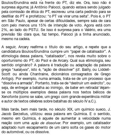
Boulos/Erundina está na frente do PT, diz ele. Ora, isso não é
surpresa alguma; já Antônio Palocci, quando estava sendo julgado
pela comissão de ética do PT, escreveu uma carta pedindo para se
desfiliar do PT e profetizou: “o PT vai virar uma seita”. Pois é, o PT
em São Paulo, apesar de certas dificuldades, sempre saía de cara
com pelo menos uns 15% de intenção de voto. Agora está com
2%, ao lado do PSTU. Se isso é surpresa para o Valério, era uma
previsão tão clara que, faz tempo, Palocci já a tinha anunciado,
mesmo na cadeia.
A seguir, Arcary reafirma o título do seu artigo, e repete que a
candidatura Boulos/Erundina cumpre um “papel de catalisador”. A
etimologia dessa palavra, “catalisador”, nos revela muito sobre o
oportunismo do PT, do Psol e de Arcary. Qual sua etimologia, seu
sentido originário? A palavra é tradução ou adaptação da palavra
grega “
katálysis
”, isto é, “ação de dissolver” (cf. Bailly, ou Liddell-
Scott ou ainda Chantraine, dicionários consagrados de Grego
Antigo). Por exemplo, numa armada, trata-se de um processo que
“dissolve a armada”. Portanto, trata-se de “destruir um exército”, ou
seja, de entregar a batalha ao inimigo, de bater em retirada! Vejam-
se os múltiplos exemplos dessa palavra nos textos bélicos de
Xenofonte (como se sabe, um grego com grande experiência militar
e autor de textos célebres sobre batalhas do século IV a.C.).
Mais tarde, bem mais tarde, no século XIX, um químico sueco, J.
Jacob Berzelius, utilizou essa palavra em Química. E o sentido,
mesmo em Química, é aquele de aumentar a velocidade numa
reação com uma
ação de dissolver
. Por exemplo, um catalisador
adaptado num escapamento de um carro solta os gases do motor
do automóvel, ou os dissolve.