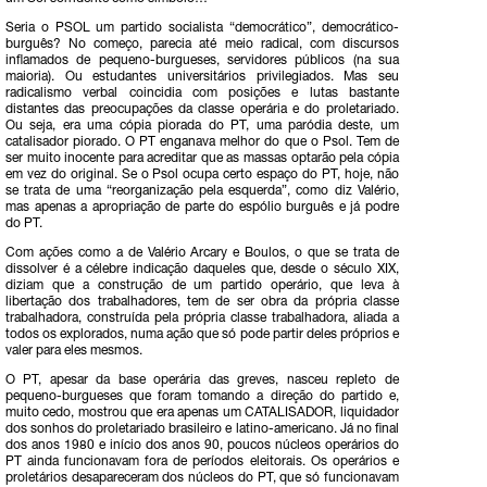
Seria o PSOL um partido socialista “democrático”, democrático-
burguês? No começo, parecia até meio radical, com discursos
inflamados de pequeno-burgueses, servidores públicos (na sua
maioria). Ou estudantes universitários privilegiados. Mas seu
radicalismo verbal coincidia com posições e lutas bastante
distantes das preocupações da classe operária e do proletariado.
Ou seja, era uma cópia piorada do PT, uma paródia deste, um
catalisador piorado. O PT enganava melhor do que o Psol. Tem de
ser muito inocente para acreditar que as massas optarão pela cópia
em vez do original. Se o Psol ocupa certo espaço do PT, hoje, não
se trata de uma “reorganização pela esquerda”, como diz Valério,
mas apenas a apropriação de parte do espólio burguês e já podre
do PT.
Com ações como a de Valério Arcary e Boulos, o que se trata de
dissolver é a célebre indicação daqueles que, desde o século XIX,
diziam que a construção de um partido operário, que leva à
libertação dos trabalhadores, tem de ser obra da própria classe
trabalhadora, construída pela própria classe trabalhadora, aliada a
todos os explorados, numa ação que só pode partir deles próprios e
valer para eles mesmos.
O PT, apesar da base operária das greves, nasceu repleto de
pequeno-burgueses que foram tomando a direção do partido e,
muito cedo, mostrou que era apenas um CATALISADOR, liquidador
dos sonhos do proletariado brasileiro e latino-americano. Já no final
dos anos 1980 e início dos anos 90, poucos núcleos operários do
PT ainda funcionavam fora de períodos eleitorais. Os operários e
proletários desapareceram dos núcleos do PT, que só funcionavam