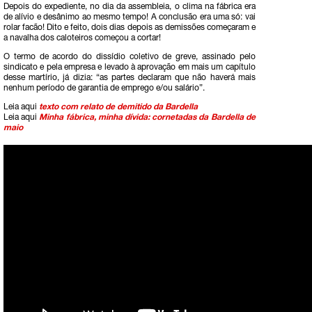
Depois do expediente, no dia da assembleia, o clima na fábrica era
de alívio e desânimo ao mesmo tempo! A conclusão era uma só: vai
rolar facão! Dito e feito, dois dias depois as demissões começaram e
a navalha dos caloteiros começou a cortar!
O termo de acordo do dissídio coletivo de greve, assinado pelo
sindicato e pela empresa e levado à aprovação em mais um capítulo
desse martírio, já dizia: “as partes declaram que não haverá mais
nenhum período de garantia de emprego e/ou salário”.
Leia aqui
texto com relato de demitido da Bardella
Leia aqui
Minha fábrica, minha dívida: cornetadas da Bardella de
maio