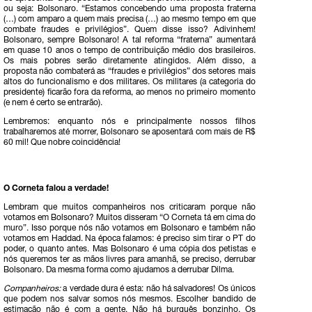
ou seja: Bolsonaro. “Estamos concebendo uma proposta fraterna
(…) com amparo a quem mais precisa (…) ao mesmo tempo em que
combate fraudes e privilégios”. Quem disse isso? Adivinhem!
Bolsonaro, sempre Bolsonaro! A tal reforma “fraterna” aumentará
em quase 10 anos o tempo de contribuição médio dos brasileiros.
Os mais pobres serão diretamente atingidos. Além disso, a
proposta não combaterá as “fraudes e privilégios” dos setores mais
altos do funcionalismo e dos militares. Os militares (a categoria do
presidente) ficarão fora da reforma, ao menos no primeiro momento
(e nem é certo se entrarão).
Lembremos: enquanto nós e principalmente nossos filhos
trabalharemos até morrer, Bolsonaro se aposentará com mais de R$
60 mil! Que nobre coincidência!
O Corneta falou a verdade!
Lembram que muitos companheiros nos criticaram porque não
votamos em Bolsonaro? Muitos disseram “O Corneta tá em cima do
muro”. Isso porque nós não votamos em Bolsonaro e também não
votamos em Haddad. Na época falamos: é preciso sim tirar o PT do
poder, o quanto antes. Mas Bolsonaro é uma cópia dos petistas e
nós queremos ter as mãos livres para amanhã, se preciso, derrubar
Bolsonaro. Da mesma forma como ajudamos a derrubar Dilma.
Companheiros:
a verdade dura é esta: não há salvadores! Os únicos
que podem nos salvar somos nós mesmos. Escolher bandido de
estimação não é com a gente. Não há burguês bonzinho. Os