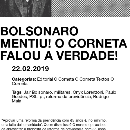
BOLSONARO
MENTIU! O CORNETA
FALOU A VERDADE!
22.02.2019
Categorias
:
Editorial O Corneta
O Corneta
Textos O
Corneta
Tags
:
Jair Bolsonaro
,
militares
,
Onyx Lorenzoni
,
Paulo
Guedes
,
PSL
,
pt
,
reforma da previdência
,
Rodrigo
Maia
“Aprovar uma reforma da previdência com 65 anos é, no mínimo,
uma falta de humanidade”. Quem disse isso? O mesmo que acabou
de apresentar a proposta de reforma da previdência com 65 anos,