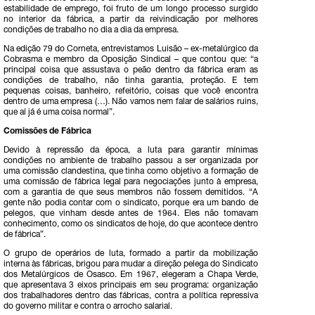
estabilidade de emprego, foi fruto de um longo processo surgido
no interior da fábrica, a partir da reivindicação por melhores
condições de trabalho no dia a dia da empresa.
Na edição 79 do Corneta, entrevistamos Luisão – ex-metalúrgico da
Cobrasma e membro da Oposição Sindical – que contou que: “a
principal coisa que assustava o peão dentro da fábrica eram as
condições de trabalho, não tinha garantia, proteção. E tem
pequenas coisas, banheiro, refeitório, coisas que você encontra
dentro de uma empresa (…). Não vamos nem falar de salários ruins,
que aí já é uma coisa normal”.
Comissões de Fábrica
Devido à repressão da época, a luta para garantir mínimas
condições no ambiente de trabalho passou a ser organizada por
uma comissão clandestina, que tinha como objetivo a formação de
uma comissão de fábrica legal para negociações junto à empresa,
com a garantia de que seus membros não fossem demitidos. “A
gente não podia contar com o sindicato, porque era um bando de
pelegos, que vinham desde antes de 1964. Eles não tomavam
conhecimento, como os sindicatos de hoje, do que acontece dentro
de fábrica”.
O grupo de operários de luta, formado a partir da mobilização
interna às fábricas, brigou para mudar a direção pelega do Sindicato
dos Metalúrgicos de Osasco. Em 1967, elegeram a Chapa Verde,
que apresentava 3 eixos principais em seu programa: organização
dos trabalhadores dentro das fábricas, contra a política repressiva
do governo militar e contra o arrocho salarial.