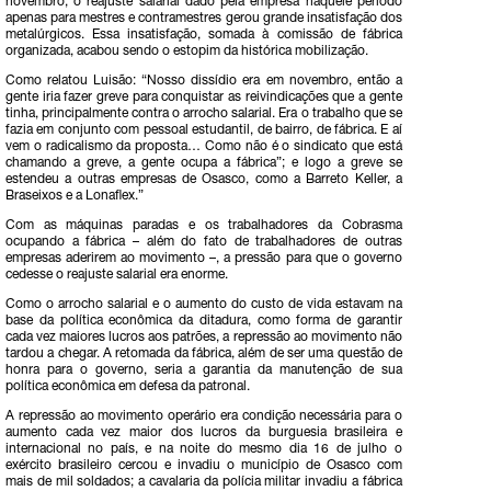
novembro, o reajuste salarial dado pela empresa naquele período
apenas para mestres e contramestres gerou grande insatisfação dos
metalúrgicos. Essa insatisfação, somada à comissão de fábrica
organizada, acabou sendo o estopim da histórica mobilização.
Como relatou Luisão: “Nosso dissídio era em novembro, então a
gente iria fazer greve para conquistar as reivindicações que a gente
tinha, principalmente contra o arrocho salarial. Era o trabalho que se
fazia em conjunto com pessoal estudantil, de bairro, de fábrica. E aí
vem o radicalismo da proposta… Como não é o sindicato que está
chamando a greve, a gente ocupa a fábrica”; e logo a greve se
estendeu a outras empresas de Osasco, como a Barreto Keller, a
Braseixos e a Lonaflex.”
Com as máquinas paradas e os trabalhadores da Cobrasma
ocupando a fábrica – além do fato de trabalhadores de outras
empresas aderirem ao movimento –, a pressão para que o governo
cedesse o reajuste salarial era enorme.
Como o arrocho salarial e o aumento do custo de vida estavam na
base da política econômica da ditadura, como forma de garantir
cada vez maiores lucros aos patrões, a repressão ao movimento não
tardou a chegar. A retomada da fábrica, além de ser uma questão de
honra para o governo, seria a garantia da manutenção de sua
política econômica em defesa da patronal.
A repressão ao movimento operário era condição necessária para o
aumento cada vez maior dos lucros da burguesia brasileira e
internacional no país, e na noite do mesmo dia 16 de julho o
exército brasileiro cercou e invadiu o município de Osasco com
mais de mil soldados; a cavalaria da polícia militar invadiu a fábrica