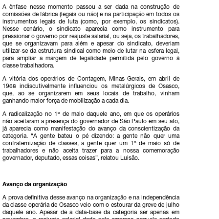
A ênfase nesse momento passou a ser dada na construção de
comissões de fábrica (legais ou não) e na participação em todos os
instrumentos legais de luta (como, por exemplo, os sindicatos).
Nesse cenário, o sindicato aparecia como instrumento para
pressionar o governo por reajuste salarial, ou seja, os trabalhadores,
que se organizavam para além e apesar do sindicato, deveriam
utilizar-se da estrutura sindical como meio de lutar na esfera legal,
para ampliar a margem de legalidade permitida pelo governo à
classe trabalhadora.
A vitória dos operários de Contagem, Minas Gerais, em abril de
1968 indiscutivelmente influenciou os metalúrgicos de Osasco,
que, ao se organizarem em seus locais de trabalho, vinham
ganhando maior força de mobilização a cada dia.
A radicalização no 1º de maio daquele ano, em que os operários
não aceitaram a presença do governador de São Paulo em seu ato,
já aparecia como manifestação do avanço da conscientização da
categoria. “A gente bateu o pé dizendo: a gente não quer uma
confraternização de classes, a gente quer um 1º de maio só de
trabalhadores e não aceita trazer para a nossa comemoração
governador, deputado, essas coisas”, relatou Luisão.
Avanço da organização
A prova definitiva desse avanço na organização e na independência
da classe operária de Osasco veio com o estourar da greve de julho
daquele ano. Apesar de a data-base da categoria ser apenas em