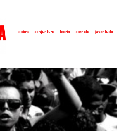
sobre
conjuntura
teoria
corneta
juventude