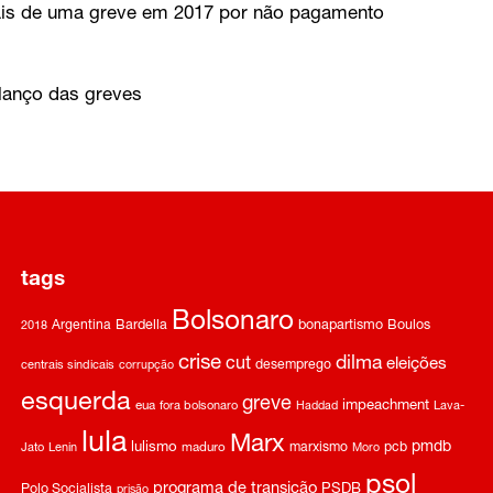
ais de uma greve em 2017 por não pagamento
lanço das greves
tags
Bolsonaro
Argentina
Bardella
bonapartismo
Boulos
2018
crise
dilma
cut
eleições
desemprego
centrais sindicais
corrupção
esquerda
greve
impeachment
eua
fora bolsonaro
Haddad
Lava-
lula
Marx
pmdb
lulismo
marxismo
pcb
Jato
Lenin
maduro
Moro
psol
programa de transição
Polo Socialista
PSDB
prisão