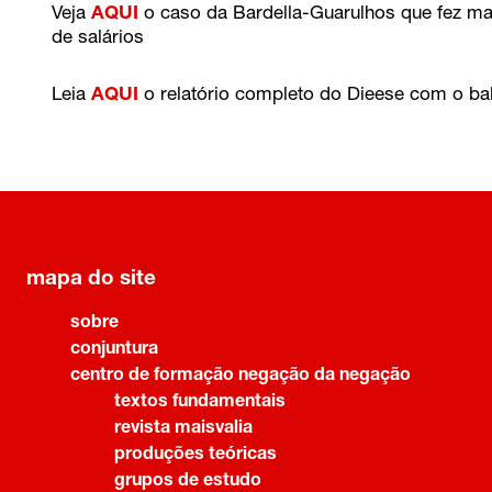
Veja
AQUI
o caso da Bardella-Guarulhos que fez m
de salários
Leia
AQUI
o relatório completo do Dieese com o ba
mapa do site
sobre
conjuntura
centro de formação negação da negação
textos fundamentais
revista maisvalia
produções teóricas
grupos de estudo