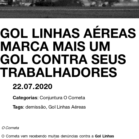
GOL LINHAS AÉREAS
MARCA MAIS UM
GOL CONTRA SEUS
TRABALHADORES
22.07.2020
Categorias
:
Conjuntura
O Corneta
Tags
:
demissão
,
Gol Linhas Aéreas
O Corneta
O Corneta vem recebendo muitas denúncias contra a
Gol Linhas