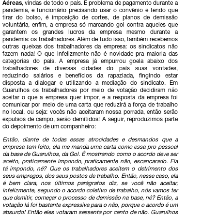
Aéreas
, vindas de todo o país. É problema de pagamento durante a
pandemia, e funcionário precisando usar o convênio e tendo que
tirar do bolso, é imposição de cortes, de planos de demissão
voluntária, enfim, a empresa só marcando gol contra aqueles que
garantem os grandes lucros da empresa mesmo durante a
pandemia: os trabalhadores. Além de tudo isso, também recebemos
outras queixas dos trabalhadores da empresa: os sindicatos não
fazem nada! O que infelizmente não é novidade pra maioria das
categorias do país. A empresa já empurrou goela abaixo dos
trabalhadores de diversas cidades do país suas vontades,
reduzindo salários e benefícios da rapaziada, fingindo estar
disposta a dialogar e utilizando a mediação do sindicato. Em
Guarulhos os trabalhadores por meio de votação decidiram não
aceitar o que a empresa quer impor, e a resposta da empresa foi
comunicar por meio de uma carta que reduzirá a força de trabalho
no local, ou seja: vocês não aceitaram nossa porrada, então serão
expulsos de campo, serão demitidos! A seguir, reproduzimos parte
do depoimento de um companheiro:
Então, diante de todas essas atrocidades e desmandos que a
empresa tem feito, ela me manda uma carta como essa pro pessoal
da base de Guarulhos, da Gol. É mostrando como o acordo deve ser
aceito, praticamente impondo, praticamente não, escancarado. Ela
tá impondo, né? Que os trabalhadores aceitem o detrimento dos
seus empregos, dos seus postos de trabalho. Então, nesse caso, ela
é bem clara, nos últimos parágrafos diz, se você não aceitar,
infelizmente, segundo o acordo coletivo de trabalho, nós vamos ter
que demitir, começar o processo de demissão na base, né? Então, a
votação lá foi bastante expressiva para o não, porque o acordo é um
absurdo! Então eles votaram sessenta por cento de não. Guarulhos