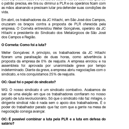
o patrão precisa, ele tira ou diminui a PLR e os operários ficam com
as mãos abanando e precisam lutar pra defender suas condições de
vida.
Em abril, os trabalhadores da JC Hitachi, em São José dos Campos,
cruzaram os braços contra a proposta de PLR oferecida pela
empresa. O Corneta entrevistou Weller Gonçalves, operário da JC
Hitachi e presidente do Sindicato dos Metalúrgicos de São José
dos Campos e Região.
O Corneta: Como foi a luta?
Weller Gonçalves: A princípio, os trabalhadores da JC Hitachi
fizeram uma paralisação de duas horas, como advertência à
proposta da empresa de 0% de reajuste. A empresa enrolou e na
assembleia foi aprovada por unanimidade greve por tempo
indeterminado. Diante da greve, a empresa abriu negociações com o
sindicato, e nós conquistamos 25% de reajuste.
OC: Qual foi o papel do sindicato?
WG: O nosso sindicato é um sindicato combativo. Acabamos de
sair de uma eleição em que os trabalhadores confiaram no nosso
projeto de luta revolucionário. Só que o sindicato não faz milagre, o
dirigente sindical não é nada sem o apoio dos trabalhadores. É o
poder do trabalhador parado que faz com que a gente na mesa de
negociação consiga avançar.
OC: É possível combinar a luta pela PLR e a luta em defesa do
salário?