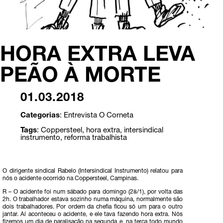
HORA EXTRA LEVA
PEÃO À MORTE
01.03.2018
Categorias
:
Entrevista
O Corneta
Tags
:
Coppersteel
,
hora extra
,
intersindical
instrumento
,
reforma trabalhista
O dirigente sindical Rabelo (Intersindical Instrumento) relatou para
nós o acidente ocorrido na Coppersteel, Campinas.
R – O acidente foi num sábado para domingo (28/1), por volta das
2h. O trabalhador estava sozinho numa máquina, normalmente são
dois trabalhadores. Por ordem da chefia ficou só um para o outro
jantar. Aí aconteceu o acidente, e ele tava fazendo hora extra. Nós
fizemos um dia de paralisação na segunda e, na terça todo mundo