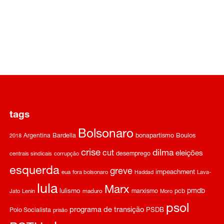
tags
Bolsonaro
Argentina
Bardella
bonapartismo
Boulos
2018
crise
dilma
cut
eleições
desemprego
centrais sindicais
corrupção
esquerda
greve
impeachment
eua
fora bolsonaro
Haddad
Lava-
lula
Marx
pmdb
lulismo
marxismo
pcb
Jato
Lenin
maduro
Moro
psol
programa de transição
Polo Socialista
PSDB
prisão