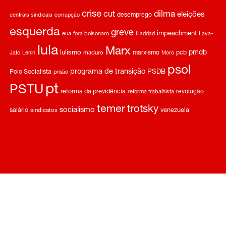
crise
dilma
cut
eleições
desemprego
centrais sindicais
corrupção
esquerda
greve
impeachment
eua
fora bolsonaro
Haddad
Lava-
lula
Marx
pmdb
lulismo
marxismo
pcb
Jato
Lenin
maduro
Moro
psol
programa de transição
Polo Socialista
PSDB
prisão
pt
PSTU
reforma da previdência
revolução
reforma trabalhista
temer
trotsky
socialismo
salário
venezuela
sindicatos