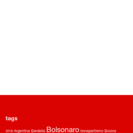
tags
Bolsonaro
Argentina
Bardella
bonapartismo
Boulos
2018