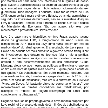
por Morales em nada influi nos interesses da burguesia de nosso
país. Evidente que despertará a ira deste ou daquele cronista da Veja
que encontrará traços de um bolchevismo adormecido da ex-
guerrilheira. Tudo bobagem. Enquanto Dilma faz as vezes de Luis
XVIII, quem senta à mesa e dirige o Estado, ou ainda, administra-o
segundo os interesses da burguesia, são seus ministros Joaquim
Levy e Alexandre Tombini, este à frente do Banco Central e aquele
do Ministério da Economia. Não por acaso, são eles que
representam a presidente em Davos este ano.
Levy é o caso mais emblemático. Armínio Fraga, quadro tucano
desde os governos FHC, e braço-direito de Aécio Neves na
campanha de 2014, classifica Levy como “uma ilha em um mar de
mediocridade” do atual governo. E a escalação de Levy para ir a
Davos não poderia ser mais direta: se o governo precisa tranquilizar
os investidores, que deixem os técnicos falar e não a política.
Assim, Levy fez bem o serviço: com um discurso de cortes e ajustes
criticou o dito desenvolvimentismo de seu antecessor, Guido
Mantega, alegando que mesmo as políticas anti-cíclicas chegavam
ao fim e era hora de ajustes mais severos. E quem paga a conta de
tais ajustes? Os trabalhadores. Em outro momento, declarou que
suas medidas iniciais, tomadas no apagar das luzes de 2014, não
eram “um saco de maldades”, mas em sua entrevista ao
Financial
Times
, em Davos, foi bastante direto ao comentar o “atraso” que
representavam os direitos concedidos aos trabalhadores, por
exemplo: “o modelo do seguro-desemprego no Brasil está
completamente ultrapassado”.
Segundo cálculos do próprio governo, o novo modelo proposto por
Levy restringirá o acesso de mais de 2 milhões de trabalhadores ao