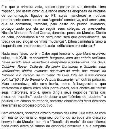
É o que, à primeira vista, parece decantar de sua decisão. Uma
“opção”, por assim dizer, que rende matérias elogiosas de veículos
de comunicação ligados ao PT, cujas manchetes e notícias
prontamente comemoram sua “agenda” combativa, anti-americana;
que se confirmou, também, pelo gesto do punho levantado,
protagonizado por ela ao seguir seus colegas, os presidentes
Nicolás Maduro e Rafael Correa, durante a posse de Morales. Diante
da cena, poderíamos ainda perguntar: será que gradualmente, na
toada de seu slogan de “mais mudanças”, Dilma caminhará rumo à
esquerda, em um processo de auto- crítica sem precedentes?
Nada mais falso, porém. Cabe aqui lembrar o que Marx escreveu
sobre Luís XVIII:
“a sociedade burguesa, com seu sóbrio realismo,
havia gerado seus verdadeiros intérpretes e porta-vozes nos Says,
Cousins, Royer- Collards, Benjamin Constants e Guizots; seus
verdadeiros chefes militares sentavam-se atrás das mesas de
trabalho e o cérebro de toucinho de Luís XVIII era a sua cabeça
política”
(
O 18 de Brumário de Luis Bonaparte
). Em outras palavras,
Marx comentava, não sem ironia, como à burguesia o que
interessava é quem eram seus porta-vozes, seus chefes-militarese
seus intérpretes, isto é, quem dirigia seus negócios “atrás das
mesas de trabalho”, podendo deixar a um “cérebro de toucinho” a
política, um campo da retórica, bastante distante das reais decisões
relevantes ao processo produtivo.
Sem exageros, podemos dizer o mesmo de Dilma. Que vista-se com
um manto bolivariano, erga seu punho ou aplauda um discurso
enervado de Morales contra a “filosofia da morte” do capitalismo,
nada disso altera os rumos da economia brasileira e sua simpatia