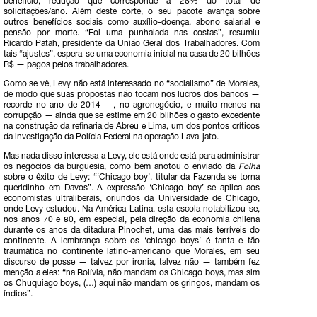
benefício, redução que corresponde a 26% do total de
solicitações/ano. Além deste corte, o seu pacote avança sobre
outros benefícios sociais como auxílio-doença, abono salarial e
pensão por morte. “Foi uma punhalada nas costas”, resumiu
Ricardo Patah, presidente da União Geral dos Trabalhadores. Com
tais “ajustes”, espera-se uma economia inicial na casa de 20 bilhões
R$ — pagos pelos trabalhadores.
Como se vê, Levy não está interessado no “socialismo” de Morales,
de modo que suas propostas não tocam nos lucros dos bancos —
recorde no ano de 2014 —, no agronegócio, e muito menos na
corrupção — ainda que se estime em 20 bilhões o gasto excedente
na construção da refinaria de Abreu e Lima, um dos pontos críticos
da investigação da Polícia Federal na operação Lava-jato.
Mas nada disso interessa a Levy, ele está onde está para administrar
os negócios da burguesia, como bem anotou o enviado da
Folha
sobre o êxito de Levy: “‘Chicago boy’, titular da Fazenda se torna
queridinho em Davos”. A expressão ‘Chicago boy’ se aplica aos
economistas ultraliberais, oriundos da Universidade de Chicago,
onde Levy estudou. Na América Latina, esta escola notabilizou-se,
nos anos 70 e 80, em especial, pela direção da economia chilena
durante os anos da ditadura Pinochet, uma das mais terríveis do
continente. A lembrança sobre os ‘chicago boys’ é tanta e tão
traumática no continente latino-americano que Morales, em seu
discurso de posse — talvez por ironia, talvez não — também fez
menção a eles: “na Bolívia, não mandam os Chicago boys, mas sim
os Chuquiago boys, (…) aqui não mandam os gringos, mandam os
índios”.