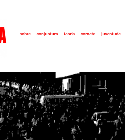
sobre
conjuntura
teoria
corneta
juventude