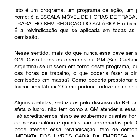
Isto é um programa, um programa de ação, um p
nome: é a ESCALA MÓVEL DE HORAS DE TRABAL
TRABALHO SEM REDUÇÃO DO SALÁRIO! É o banco de
É a reivindicação que se aplicada em todas as
demissão.
Nesse sentido, mais do que nunca essa deve ser a
GM. Caso todos os operários da GM (São Caetan
Argentina) se unissem em torno deste programa, de
das horas de trabalho, o que poderia fazer a d
demissões em massa? Como poderia pressionar o
fechar uma fábrica? Como poderia reduzir os salári
Alguns chefetas, seduzidos pelo discurso do RH d
afeta o lucro, não tem como a GM atender a essa 
“só acreditaremos nisso se soubermos quantas hor
do nosso salário e quantas são apropriadas pel
pode atender essa reivindicação, tem de dem
IMEDIATA DOS LIVROS CAIXA DA EMPRESA, a s