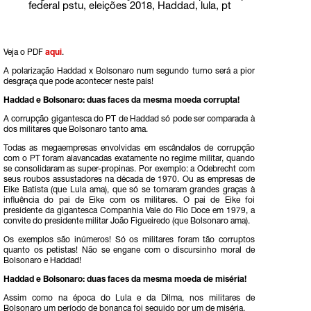
federal pstu
,
eleições 2018
,
Haddad
,
lula
,
pt
Veja o PDF
aqui
.
A polarização Haddad x Bolsonaro num segundo turno será a pior
desgraça que pode acontecer neste país!
Haddad e Bolsonaro: duas faces da mesma moeda corrupta!
A corrupção gigantesca do PT de Haddad só pode ser comparada à
dos militares que Bolsonaro tanto ama.
Todas as megaempresas envolvidas em escândalos de corrupção
com o PT foram alavancadas exatamente no regime militar, quando
se consolidaram as super-propinas. Por exemplo: a Odebrecht com
seus roubos assustadores na década de 1970. Ou as empresas de
Eike Batista (que Lula ama), que só se tornaram grandes graças à
influência do pai de Eike com os militares. O pai de Eike foi
presidente da gigantesca Companhia Vale do Rio Doce em 1979, a
convite do presidente militar João Figueiredo (que Bolsonaro ama).
Os exemplos são inúmeros! Só os militares foram tão corruptos
quanto os petistas! Não se engane com o discursinho moral de
Bolsonaro e Haddad!
Haddad e Bolsonaro: duas faces da mesma moeda de miséria!
Assim como na época do Lula e da Dilma, nos militares de
Bolsonaro um período de bonança foi seguido por um de miséria.