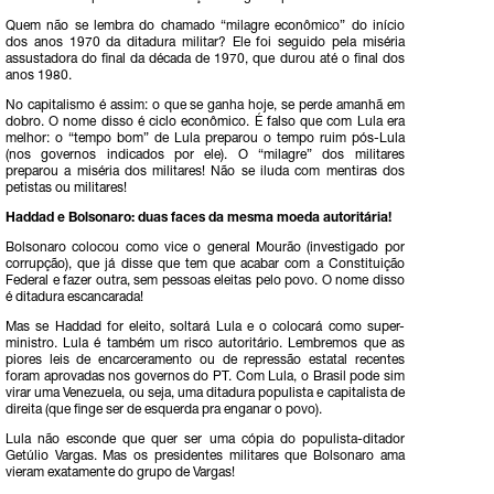
Quem não se lembra do chamado “milagre econômico” do início
dos anos 1970 da ditadura militar? Ele foi seguido pela miséria
assustadora do final da década de 1970, que durou até o final dos
anos 1980.
No capitalismo é assim: o que se ganha hoje, se perde amanhã em
dobro. O nome disso é ciclo econômico. É falso que com Lula era
melhor: o “tempo bom” de Lula preparou o tempo ruim pós-Lula
(nos governos indicados por ele). O “milagre” dos militares
preparou a miséria dos militares! Não se iluda com mentiras dos
petistas ou militares!
Haddad e Bolsonaro: duas faces da mesma moeda autoritária!
Bolsonaro colocou como vice o general Mourão (investigado por
corrupção), que já disse que tem que acabar com a Constituição
Federal e fazer outra, sem pessoas eleitas pelo povo. O nome disso
é ditadura escancarada!
Mas se Haddad for eleito, soltará Lula e o colocará como super-
ministro. Lula é também um risco autoritário. Lembremos que as
piores leis de encarceramento ou de repressão estatal recentes
foram aprovadas nos governos do PT. Com Lula, o Brasil pode sim
virar uma Venezuela, ou seja, uma ditadura populista e capitalista de
direita (que finge ser de esquerda pra enganar o povo).
Lula não esconde que quer ser uma cópia do populista-ditador
Getúlio Vargas. Mas os presidentes militares que Bolsonaro ama
vieram exatamente do grupo de Vargas!