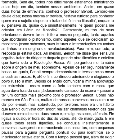
formação. Sem ele, todos nós dificilmente estaríamos ministrando
aulas hoje em dia, também nesses ambientes. Assim, em quase
duas horas de entrevista, conheci o professor Benoit. Lembro-me
de ele dizer, nessa mesma entrevista, “estava curioso para conhecer
quem era o sujeito disposto a tratar de Lênin na filosofia”, enquanto
eu pensava ali, quase que simultaneamente, “e quem poderia me
orientar em Lênin na filosofia?”. Certamente, muitos de seus
orientandos devem ter se feito a mesma pergunta, tanto aqueles
que abordaram o platonismo, como aqueles que se dedicaram ao
marxismo (como sabemos, suas leituras e interpretações em ambas
as linhas eram originais e revolucionárias). Para mim, contudo, a
resposta já estava dada. Ali mesmo, Benoit me disse que seria um
orgulho tratar do dirigente daquela grande obra filosófica e coletiva
que havia sido a Revolução Russa. Ali, perguntou-me também
sobre a origem de meu sobrenome. Apesar de ser orgulhosamente
basco-uruguaio, Benoit sempre demonstrava interesse pelos meus
ancestrais russos. E, até o fim, continuou admirando e elogiando o
povo russo a mim. Depois de então comunicar a minha aprovação
na entrevista – assim como o faria também com o rapaz que
aguardava fora da sala, já claramente cansado da espera – passei a
ter um contato mais próximo com o professor Benoit. Como não
morava em São Paulo, muitas de nossas conversas passaram a se
dar por e-mail, mas, sobretudo, por telefone. Esse era um hábito
que Benoit cultivava com ardor: realizar chamadas telefônicas que
duravam cerca de uma, duas horas e, em alguns casos, até mais. Ele
ligava a qualquer hora do dia; às vezes, até, de madrugada. E em
quase todas essas ligações, ele conduzia insistentemente a
conversa, avançando e retrocedendo aos assuntos, com pequenas
pausas para alguma pergunta pontual ou para identificar se o
interlocutor estava atento. Com o tempo percebi que, além de exigir