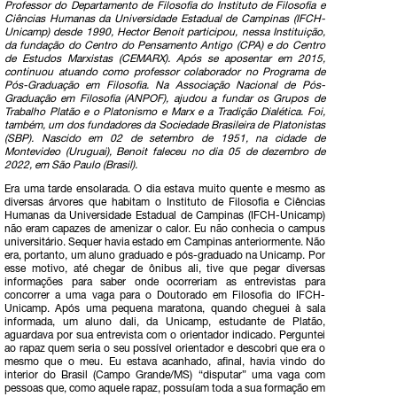
Professor do Departamento de Filosofia do Instituto de Filosofia e
Ciências Humanas da Universidade Estadual de Campinas (IFCH-
Unicamp) desde 1990, Hector Benoit participou, nessa Instituição,
da fundação do Centro do Pensamento Antigo (CPA) e do Centro
de Estudos Marxistas (CEMARX). Após se aposentar em 2015,
continuou atuando como professor colaborador no Programa de
Pós-Graduação em Filosofia. Na Associação Nacional de Pós-
Graduação em Filosofia (ANPOF), ajudou a fundar os Grupos de
Trabalho Platão e o Platonismo e Marx e a Tradição Dialética. Foi,
também, um dos fundadores da Sociedade Brasileira de Platonistas
(SBP). Nascido em 02 de setembro de 1951, na cidade de
Montevideo (Uruguai), Benoit faleceu no dia 05 de dezembro de
2022, em São Paulo (Brasil).
Era uma tarde ensolarada. O dia estava muito quente e mesmo as
diversas árvores que habitam o Instituto de Filosofia e Ciências
Humanas da Universidade Estadual de Campinas (IFCH-Unicamp)
não eram capazes de amenizar o calor. Eu não conhecia o campus
universitário. Sequer havia estado em Campinas anteriormente. Não
era, portanto, um aluno graduado e pós-graduado na Unicamp. Por
esse motivo, até chegar de ônibus ali, tive que pegar diversas
informações para saber onde ocorreriam as entrevistas para
concorrer a uma vaga para o Doutorado em Filosofia do IFCH-
Unicamp. Após uma pequena maratona, quando cheguei à sala
informada, um aluno dali, da Unicamp, estudante de Platão,
aguardava por sua entrevista com o orientador indicado. Perguntei
ao rapaz quem seria o seu possível orientador e descobri que era o
mesmo que o meu. Eu estava acanhado, afinal, havia vindo do
interior do Brasil (Campo Grande/MS) “disputar” uma vaga com
pessoas que, como aquele rapaz, possuíam toda a sua formação em