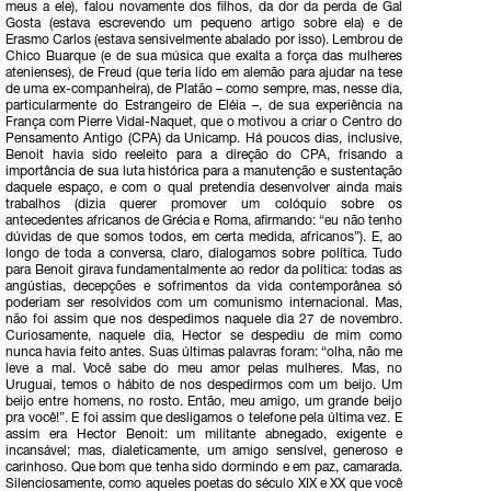
meus a ele), falou novamente dos filhos, da dor da perda de Gal
Gosta (estava escrevendo um pequeno artigo sobre ela) e de
Erasmo Carlos (estava sensivelmente abalado por isso). Lembrou de
Chico Buarque (e de sua música que exalta a força das mulheres
atenienses), de Freud (que teria lido em alemão para ajudar na tese
de uma ex-companheira), de Platão – como sempre, mas, nesse dia,
particularmente do Estrangeiro de Eléia –, de sua experiência na
França com Pierre Vidal-Naquet, que o motivou a criar o Centro do
Pensamento Antigo (CPA) da Unicamp. Há poucos dias, inclusive,
Benoit havia sido reeleito para a direção do CPA, frisando a
importância de sua luta histórica para a manutenção e sustentação
daquele espaço, e com o qual pretendia desenvolver ainda mais
trabalhos (dizia querer promover um colóquio sobre os
antecedentes africanos de Grécia e Roma, afirmando: “eu não tenho
dúvidas de que somos todos, em certa medida, africanos”). E, ao
longo de toda a conversa, claro, dialogamos sobre política. Tudo
para Benoit girava fundamentalmente ao redor da política: todas as
angústias, decepções e sofrimentos da vida contemporânea só
poderiam ser resolvidos com um comunismo internacional. Mas,
não foi assim que nos despedimos naquele dia 27 de novembro.
Curiosamente, naquele dia, Hector se despediu de mim como
nunca havia feito antes. Suas últimas palavras foram: “olha, não me
leve a mal. Você sabe do meu amor pelas mulheres. Mas, no
Uruguai, temos o hábito de nos despedirmos com um beijo. Um
beijo entre homens, no rosto. Então, meu amigo, um grande beijo
pra você!”. E foi assim que desligamos o telefone pela última vez. E
assim era Hector Benoit: um militante abnegado, exigente e
incansável; mas, dialeticamente, um amigo sensível, generoso e
carinhoso. Que bom que tenha sido dormindo e em paz, camarada.
Silenciosamente, como aqueles poetas do século XIX e XX que você