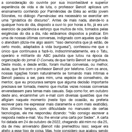
a consideração do ouvinte por sua incontestável e superior
experiência de vida e de luta, o professor Benoit aplicava um
ensinamento conferido por Parmênides de Eléia ao então jovem
Sócrates, no diálogo
Parmênides
: era necessário se exercitar em
uma “ginástica do discurso”. Antes de mais nada, atende-lo a
qualquer hora do dia, disposto a ouvi-lo por horas a fio, já era um
exercício de paciência e esforço que muitos de nós, tomados pelas
exigências do dia a dia, não estávamos dispostos a praticar. Em
uma de nossas últimas conversas, indignado com aqueles que não
o atendiam (dizia-me algo assim: “isso demonstra que já estão, de
certo modo, adaptados à vida burguesa”), confessou-me que o
único que continuava a fazê-lo, indiscriminadamente, era o Tatu,
operário e militante do ABC paulista que lutou na época da
organização do jornal
O Corneta
, de que tanto Benoit se orgulhava.
Deste modo, e desde então, foram muitas conversas, ou melhor,
aulas, que tive com o professor Benoit por telefone. Com os anos,
nossas ligações foram naturalmente se tornando mais íntimas e
Benoit passou a ser, para mim, uma espécie de conselheiro, de
mentor, que eu procurava sempre que alguma decisão importante
precisava ser tomada, mesmo que muitas vezes nossas conversas
enveredassem para temas mais casuais. Seja como for, em outubro
deste ano, encaminhei um e-mail com diversas questões que me
afligiam naquele momento (neste tipo de ocasião, eu preferia
escrever para me expressar mais claramente e com mais exatidão).
Nos últimos tempos, com dificuldade no manuseio de certas
tecnologias, ele me respondeu dizendo: “não consigo escrever a
resposta neste e-mail. Vou lhe enviar uma carta por Sedex”. A carta
foi datada em 24 de outubro de 2022, chegando até mim no dia 25,
dia de meu aniversário (Benoit não premeditou isso; sequer era
afeito a esse tipo de coisa. Mas, hoje considero que acabou sendo