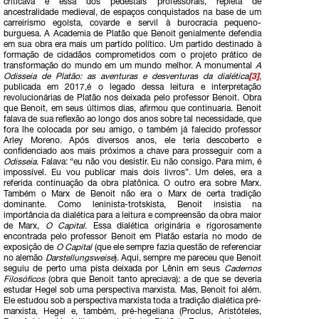
criticava é essa dos pedestais professorais, repleta de
ancestralidade medieval, de espaços conquistados na base de um
carreirismo egoísta, covarde e servil à burocracia pequeno-
burguesa. A Academia de Platão que Benoit genialmente defendia
em sua obra era mais um partido político. Um partido destinado à
formação de cidadãos comprometidos com o projeto prático de
transformação do mundo em um mundo melhor. A monumental
A
Odisseia de Platão: as aventuras e desventuras da dialética
[3]
,
publicada em 2017,é o legado dessa leitura e interpretação
revolucionárias de Platão nos deixada pelo professor Benoit. Obra
que Benoit, em seus últimos dias, afirmou que continuaria. Benoit
falava de sua reflexão ao longo dos anos sobre tal necessidade, que
fora lhe colocada por seu amigo, o também já falecido professor
Arley Moreno. Após diversos anos, ele teria descoberto e
confidenciado aos mais próximos a chave para prosseguir com a
Odisseia
. Falava: “eu não vou desistir. Eu não consigo. Para mim, é
impossível. Eu vou publicar mais dois livros”. Um deles, era a
referida continuação da obra platônica. O outro era sobre Marx.
Também o Marx de Benoit não era o Marx de certa tradição
dominante. Como leninista-trotskista, Benoit insistia na
importância da dialética para a leitura e compreensão da obra maior
de Marx,
O Capital
. Essa dialética originária e rigorosamente
encontrada pelo professor Benoit em Platão estaria no modo de
exposição de
O Capital
(que ele sempre fazia questão de referenciar
no alemão
Darstellungsweise
). Aqui, sempre me pareceu que Benoit
seguiu de perto uma pista deixada por Lênin em seus
Cadernos
Filosóficos
(obra que Benoit tanto apreciava): a de que se deveria
estudar Hegel sob uma perspectiva marxista. Mas, Benoit foi além.
Ele estudou sob a perspectiva marxista toda a tradição dialética pré-
marxista, Hegel e, também, pré-hegeliana (Proclus, Aristóteles,