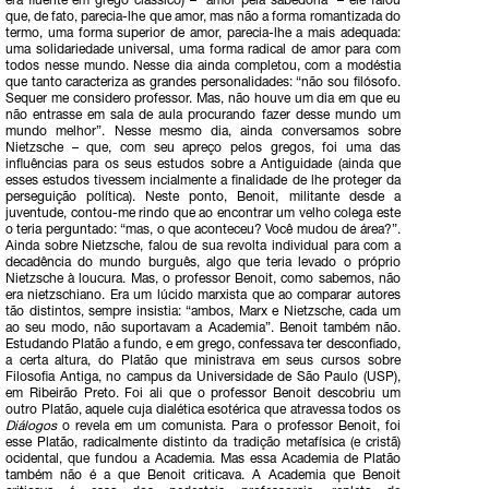
era fluente em grego clássico) – “amor pela sabedoria” – ele falou
que, de fato, parecia-lhe que amor, mas não a forma romantizada do
termo, uma forma superior de amor, parecia-lhe a mais adequada:
uma solidariedade universal, uma forma radical de amor para com
todos nesse mundo. Nesse dia ainda completou, com a modéstia
que tanto caracteriza as grandes personalidades: “não sou filósofo.
Sequer me considero professor. Mas, não houve um dia em que eu
não entrasse em sala de aula procurando fazer desse mundo um
mundo melhor”. Nesse mesmo dia, ainda conversamos sobre
Nietzsche – que, com seu apreço pelos gregos, foi uma das
influências para os seus estudos sobre a Antiguidade (ainda que
esses estudos tivessem incialmente a finalidade de lhe proteger da
perseguição política). Neste ponto, Benoit, militante desde a
juventude, contou-me rindo que ao encontrar um velho colega este
o teria perguntado: “mas, o que aconteceu? Você mudou de área?”.
Ainda sobre Nietzsche, falou de sua revolta individual para com a
decadência do mundo burguês, algo que teria levado o próprio
Nietzsche à loucura. Mas, o professor Benoit, como sabemos, não
era nietzschiano. Era um lúcido marxista que ao comparar autores
tão distintos, sempre insistia: “ambos, Marx e Nietzsche, cada um
ao seu modo, não suportavam a Academia”. Benoit também não.
Estudando Platão a fundo, e em grego, confessava ter desconfiado,
a certa altura, do Platão que ministrava em seus cursos sobre
Filosofia Antiga, no campus da Universidade de São Paulo (USP),
em Ribeirão Preto. Foi ali que o professor Benoit descobriu um
outro Platão, aquele cuja dialética esotérica que atravessa todos os
Diálogos
o revela em um comunista. Para o professor Benoit, foi
esse Platão, radicalmente distinto da tradição metafísica (e cristã)
ocidental, que fundou a Academia. Mas essa Academia de Platão
também não é a que Benoit criticava. A Academia que Benoit