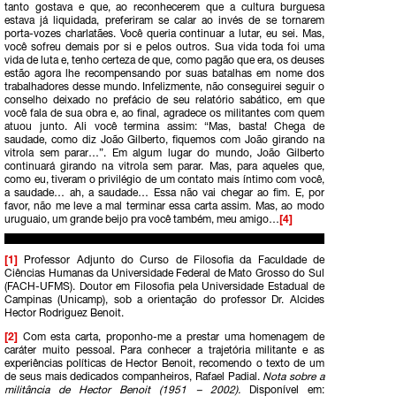
tanto gostava e que, ao reconhecerem que a cultura burguesa
estava já liquidada, preferiram se calar ao invés de se tornarem
porta-vozes charlatães. Você queria continuar a lutar, eu sei. Mas,
você sofreu demais por si e pelos outros. Sua vida toda foi uma
vida de luta e, tenho certeza de que, como pagão que era, os deuses
estão agora lhe recompensando por suas batalhas em nome dos
trabalhadores desse mundo. Infelizmente, não conseguirei seguir o
conselho deixado no prefácio de seu relatório sabático, em que
você fala de sua obra e, ao final, agradece os militantes com quem
atuou junto. Ali você termina assim: “Mas, basta! Chega de
saudade, como diz João Gilberto, fiquemos com João girando na
vitrola sem parar…”. Em algum lugar do mundo, João Gilberto
continuará girando na vitrola sem parar. Mas, para aqueles que,
como eu, tiveram o privilégio de um contato mais íntimo com você,
a saudade… ah, a saudade… Essa não vai chegar ao fim. E, por
favor, não me leve a mal terminar essa carta assim. Mas, ao modo
uruguaio, um grande beijo pra você também, meu amigo…
[4]
[1]
Professor Adjunto do Curso de Filosofia da Faculdade de
Ciências Humanas da Universidade Federal de Mato Grosso do Sul
(FACH-UFMS). Doutor em Filosofia pela Universidade Estadual de
Campinas (Unicamp), sob a orientação do professor Dr. Alcides
Hector Rodriguez Benoit.
[2]
Com esta carta, proponho-me a prestar uma homenagem de
caráter muito pessoal. Para conhecer a trajetória militante e as
experiências políticas de Hector Benoit, recomendo o texto de um
de seus mais dedicados companheiros, Rafael Padial.
Nota sobre a
militância de Hector Benoit (1951 – 2002).
Disponível em: