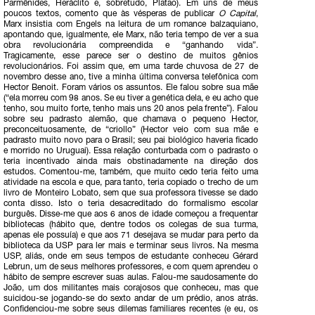
Parmênides, Heráclito e, sobretudo, Platão). Em uns de meus
poucos textos, comento que às vésperas de publicar
O Capital
,
Marx insistia com Engels na leitura de um romance balzaquiano,
apontando que, igualmente, ele Marx, não teria tempo de ver a sua
obra revolucionária compreendida e “ganhando vida”.
Tragicamente, esse parece ser o destino de muitos gênios
revolucionários. Foi assim que, em uma tarde chuvosa de 27 de
novembro desse ano, tive a minha última conversa telefônica com
Hector Benoit. Foram vários os assuntos. Ele falou sobre sua mãe
(“ela morreu com 98 anos. Se eu tiver a genética dela, e eu acho que
tenho, sou muito forte, tenho mais uns 20 anos pela frente”). Falou
sobre seu padrasto alemão, que chamava o pequeno Hector,
preconceituosamente, de “criollo” (Hector veio com sua mãe e
padrasto muito novo para o Brasil; seu pai biológico haveria ficado
e morrido no Uruguai). Essa relação conturbada com o padrasto o
teria incentivado ainda mais obstinadamente na direção dos
estudos. Comentou-me, também, que muito cedo teria feito uma
atividade na escola e que, para tanto, teria copiado o trecho de um
livro de Monteiro Lobato, sem que sua professora tivesse se dado
conta disso. Isto o teria desacreditado do formalismo escolar
burguês. Disse-me que aos 6 anos de idade começou a frequentar
bibliotecas (hábito que, dentre todos os colegas de sua turma,
apenas ele possuía) e que aos 71 desejava se mudar para perto da
biblioteca da USP para ler mais e terminar seus livros. Na mesma
USP, aliás, onde em seus tempos de estudante conheceu Gérard
Lebrun, um de seus melhores professores, e com quem aprendeu o
hábito de sempre escrever suas aulas. Falou-me saudosamente do
João, um dos militantes mais corajosos que conheceu, mas que
suicidou-se jogando-se do sexto andar de um prédio, anos atrás.
Confidenciou-me sobre seus dilemas familiares recentes (e eu, os