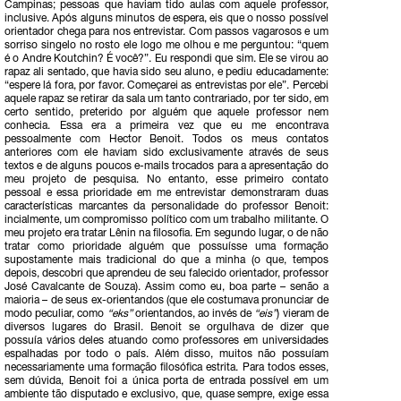
Campinas; pessoas que haviam tido aulas com aquele professor,
inclusive. Após alguns minutos de espera, eis que o nosso possível
orientador chega para nos entrevistar. Com passos vagarosos e um
sorriso singelo no rosto ele logo me olhou e me perguntou: “quem
é o Andre Koutchin? É você?”. Eu respondi que sim. Ele se virou ao
rapaz ali sentado, que havia sido seu aluno, e pediu educadamente:
“espere lá fora, por favor. Começarei as entrevistas por ele”. Percebi
aquele rapaz se retirar da sala um tanto contrariado, por ter sido, em
certo sentido, preterido por alguém que aquele professor nem
conhecia. Essa era a primeira vez que eu me encontrava
pessoalmente com Hector Benoit. Todos os meus contatos
anteriores com ele haviam sido exclusivamente através de seus
textos e de alguns poucos e-mails trocados para a apresentação do
meu projeto de pesquisa. No entanto, esse primeiro contato
pessoal e essa prioridade em me entrevistar demonstraram duas
características marcantes da personalidade do professor Benoit:
incialmente, um compromisso político com um trabalho militante. O
meu projeto era tratar Lênin na filosofia. Em segundo lugar, o de não
tratar como prioridade alguém que possuísse uma formação
supostamente mais tradicional do que a minha (o que, tempos
depois, descobri que aprendeu de seu falecido orientador, professor
José Cavalcante de Souza). Assim como eu, boa parte – senão a
maioria – de seus ex-orientandos (que ele costumava pronunciar de
modo peculiar, como
“eks”
orientandos, ao invés de
“eis”
) vieram de
diversos lugares do Brasil. Benoit se orgulhava de dizer que
possuía vários deles atuando como professores em universidades
espalhadas por todo o país. Além disso, muitos não possuíam
necessariamente uma formação filosófica estrita. Para todos esses,
sem dúvida, Benoit foi a única porta de entrada possível em um
ambiente tão disputado e exclusivo, que, quase sempre, exige essa