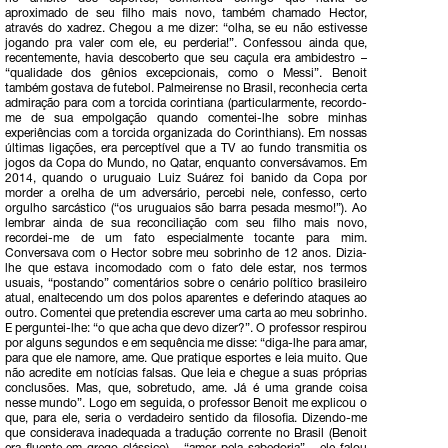
aproximado de seu filho mais novo, também chamado Hector,
através do xadrez. Chegou a me dizer: “olha, se eu não estivesse
jogando pra valer com ele, eu perderia!”. Confessou ainda que,
recentemente, havia descoberto que seu caçula era ambidestro –
“qualidade dos gênios excepcionais, como o Messi”. Benoit
também gostava de futebol. Palmeirense no Brasil, reconhecia certa
admiração para com a torcida corintiana (particularmente, recordo-
me de sua empolgação quando comentei-lhe sobre minhas
experiências com a torcida organizada do Corinthians). Em nossas
últimas ligações, era perceptível que a TV ao fundo transmitia os
jogos da Copa do Mundo, no Qatar, enquanto conversávamos. Em
2014, quando o uruguaio Luiz Suárez foi banido da Copa por
morder a orelha de um adversário, percebi nele, confesso, certo
orgulho sarcástico (“os uruguaios são barra pesada mesmo!”). Ao
lembrar ainda de sua reconciliação com seu filho mais novo,
recordei-me de um fato especialmente tocante para mim.
Conversava com o Hector sobre meu sobrinho de 12 anos. Dizia-
lhe que estava incomodado com o fato dele estar, nos termos
usuais, “postando” comentários sobre o cenário político brasileiro
atual, enaltecendo um dos polos aparentes e deferindo ataques ao
outro. Comentei que pretendia escrever uma carta ao meu sobrinho.
E perguntei-lhe: “o que acha que devo dizer?”. O professor respirou
por alguns segundos e em sequência me disse: “diga-lhe para amar,
para que ele namore, ame. Que pratique esportes e leia muito. Que
não acredite em notícias falsas. Que leia e chegue a suas próprias
conclusões. Mas, que, sobretudo, ame. Já é uma grande coisa
nesse mundo”. Logo em seguida, o professor Benoit me explicou o
que, para ele, seria o verdadeiro sentido da filosofia. Dizendo-me
que considerava inadequada a tradução corrente no Brasil (Benoit