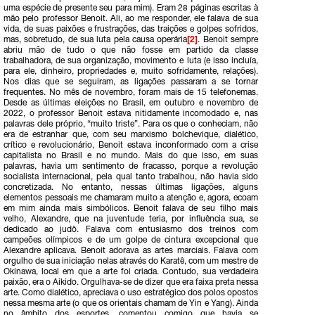
uma espécie de presente seu para mim). Eram 28 páginas escritas à
mão pelo professor Benoit. Ali, ao me responder, ele falava de sua
vida, de suas paixões e frustrações, das traições e golpes sofridos,
mas, sobretudo, de sua luta pela causa operária
[2]
. Benoit sempre
abriu mão de tudo o que não fosse em partido da classe
trabalhadora, de sua organização, movimento e luta (e isso incluía,
para ele, dinheiro, propriedades e, muito sofridamente, relações).
Nos dias que se seguiram, as ligações passaram a se tornar
frequentes. No mês de novembro, foram mais de 15 telefonemas.
Desde as últimas eleições no Brasil, em outubro e novembro de
2022, o professor Benoit estava nitidamente incomodado e, nas
palavras dele próprio, “muito triste”. Para os que o conheciam, não
era de estranhar que, com seu marxismo bolchevique, dialético,
crítico e revolucionário, Benoit estava inconformado com a crise
capitalista no Brasil e no mundo. Mais do que isso, em suas
palavras, havia um sentimento de fracasso, porque a revolução
socialista internacional, pela qual tanto trabalhou, não havia sido
concretizada. No entanto, nessas últimas ligações, alguns
elementos pessoais me chamaram muito a atenção e, agora, ecoam
em mim ainda mais simbólicos. Benoit falava de seu filho mais
velho, Alexandre, que na juventude teria, por influência sua, se
dedicado ao judô. Falava com entusiasmo dos treinos com
campeões olímpicos e de um golpe de cintura excepcional que
Alexandre aplicava. Benoit adorava as artes marciais. Falava com
orgulho de sua iniciação nelas através do Karatê, com um mestre de
Okinawa, local em que a arte foi criada. Contudo, sua verdadeira
paixão, era o Aikido. Orgulhava-se de dizer que era faixa preta nessa
arte. Como dialético, apreciava o uso estratégico dos polos opostos
nessa mesma arte (o que os orientais chamam de Yin e Yang). Ainda
no âmbito dos esportes, comentou comigo que havia se