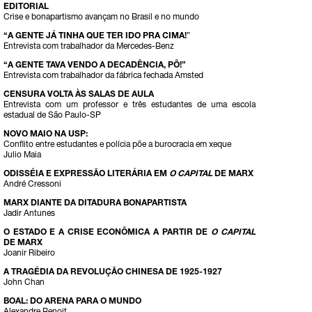
EDITORIAL
Crise e bonapartismo avançam no Brasil e no mundo
“A GENTE JÁ TINHA QUE TER IDO PRA CIMA!
”
Entrevista com trabalhador da Mercedes-Benz
“A GENTE TAVA VENDO A DECADÊNCIA, PÔ!”
Entrevista com trabalhador da fábrica fechada Amsted
CENSURA VOLTA ÀS SALAS DE AULA
Entrevista com um professor e três estudantes de uma escola
estadual de São Paulo-SP
NOVO MAIO NA USP:
Conflito entre estudantes e polícia põe a burocracia em xeque
Julio Maia
ODISSÉIA E EXPRESSÃO LITERÁRIA EM
O CAPITAL
DE MARX
André Cressoni
MARX DIANTE DA DITADURA BONAPARTISTA
Jadir Antunes
O ESTADO E A CRISE ECONÔMICA A PARTIR DE
O CAPITAL
DE MARX
Joanir Ribeiro
A TRAGÉDIA DA REVOLUÇÃO CHINESA DE 1925-1927
John Chan
BOAL: DO ARENA PARA O MUNDO