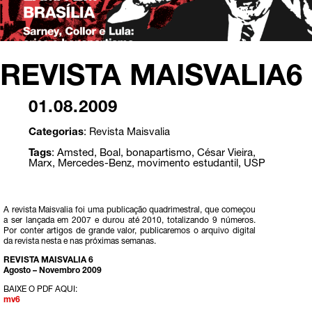
REVISTA MAISVALIA6
01.08.2009
Categorias
:
Revista Maisvalia
Tags
:
Amsted
,
Boal
,
bonapartismo
,
César Vieira
,
Marx
,
Mercedes-Benz
,
movimento estudantil
,
USP
A revista Maisvalia foi uma publicação quadrimestral, que começou
a ser lançada em 2007 e durou até 2010, totalizando 9 números.
Por conter artigos de grande valor, publicaremos o arquivo digital
da revista nesta e nas próximas semanas.
REVISTA MAISVALIA 6
Agosto – Novembro 2009
BAIXE O PDF AQUI:
mv6