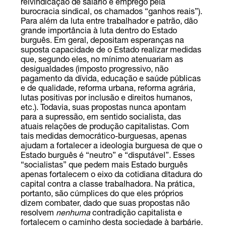
reivindicação de salário e emprego pela
burocracia sindical, os chamados “ganhos reais”).
Para além da luta entre trabalhador e patrão, dão
grande importância à luta dentro do Estado
burguês. Em geral, depositam esperanças na
suposta capacidade de o Estado realizar medidas
que, segundo eles, no mínimo atenuariam as
desigualdades (imposto progressivo, não
pagamento da dívida, educação e saúde públicas
e de qualidade, reforma urbana, reforma agrária,
lutas positivas por inclusão e direitos humanos,
etc.). Todavia, suas propostas nunca apontam
para a supressão, em sentido socialista, das
atuais relações de produção capitalistas. Com
tais medidas democrático-burguesas, apenas
ajudam a fortalecer a ideologia burguesa de que o
Estado burguês é “neutro” e “disputável”. Esses
“socialistas” que pedem mais Estado burguês
apenas fortalecem o eixo da cotidiana ditadura do
capital contra a classe trabalhadora. Na prática,
portanto, são cúmplices do que eles próprios
dizem combater, dado que suas propostas não
resolvem
nenhuma
contradição capitalista e
fortalecem o caminho desta sociedade à barbárie.