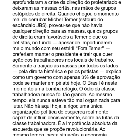
aprofundaram a crise da direção do proletariado e
deixaram as massas órfãs, nas mãos de grupos
estúpidos de direita. Quando chegou o momento
real de derrubar Michel Temer (estouro do
escândalo JBS), provou-se que não havia
qualquer direção para as massas, que os grupos
de direita eram favoráveis a Temer e que os
petistas, no fundo — apesar de importunarem
meio mundo com seu estéril “Fora Temer” —
preferiam manter o presidente e trair qualquer
ação dos trabalhadores nos locais de trabalho.
Somente a traição às massas por todos os lados
— pela direita histérica e pelos petistas — explica
como um governo com apenas 3% de aprovação
pode se manter em pé até hoje. O Brasil é neste
momento uma bomba relógio. O ódio da classe
trabalhadora nunca foi tão grande. Ao mesmo
tempo, ela nunca esteve tão mal organizada para
lutar. Não há aqui hoje, a rigor, uma única
organização política de esquerda realmente
capaz de influir, decisivamente, sobre as lutas da
classe trabalhadora. É a impotência absoluta da
esquerda que se propõe revolucionária. Ao
mesmo tempo, nesta situação, a economia