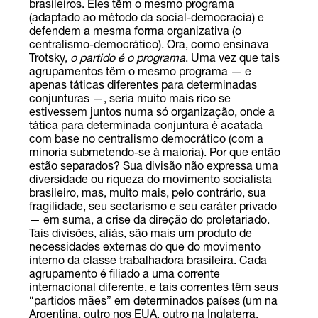
brasileiros. Eles têm o mesmo programa
(adaptado ao método da social-democracia) e
defendem a mesma forma organizativa (o
centralismo-democrático). Ora, como ensinava
Trotsky,
o partido é o programa
. Uma vez que tais
agrupamentos têm o mesmo programa — e
apenas táticas diferentes para determinadas
conjunturas —, seria muito mais rico se
estivessem juntos numa só organização, onde a
tática para determinada conjuntura é acatada
com base no centralismo democrático (com a
minoria submetendo-se à maioria). Por que então
estão separados? Sua divisão não expressa uma
diversidade ou riqueza do movimento socialista
brasileiro, mas, muito mais, pelo contrário, sua
fragilidade, seu sectarismo e seu caráter privado
— em suma, a crise da direção do proletariado.
Tais divisões, aliás, são mais um produto de
necessidades externas do que do movimento
interno da classe trabalhadora brasileira. Cada
agrupamento é filiado a uma corrente
internacional diferente, e tais correntes têm seus
“partidos mães” em determinados países (um na
Argentina, outro nos EUA, outro na Inglaterra,