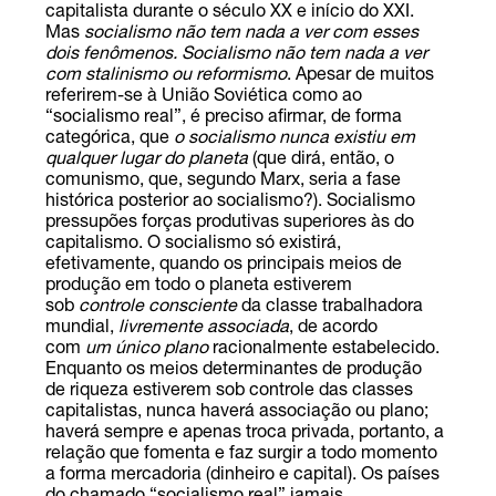
capitalista durante o século XX e início do XXI.
Mas
socialismo não tem nada a ver com esses
dois fenômenos. Socialismo não tem nada a ver
com stalinismo ou reformismo
. Apesar de muitos
referirem-se à União Soviética como ao
“socialismo real”, é preciso afirmar, de forma
categórica, que
o socialismo nunca existiu em
qualquer lugar do planeta
(que dirá, então, o
comunismo, que, segundo Marx, seria a fase
histórica posterior ao socialismo?). Socialismo
pressupões forças produtivas superiores às do
capitalismo. O socialismo só existirá,
efetivamente, quando os principais meios de
produção em todo o planeta estiverem
sob
controle consciente
da classe trabalhadora
mundial,
livremente associada
, de acordo
com
um único plano
racionalmente estabelecido.
Enquanto os meios determinantes de produção
de riqueza estiverem sob controle das classes
capitalistas, nunca haverá associação ou plano;
haverá sempre e apenas troca privada, portanto, a
relação que fomenta e faz surgir a todo momento
a forma mercadoria (dinheiro e capital). Os países