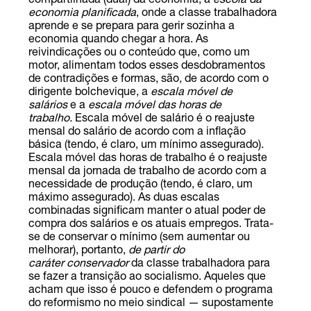
compartilhada (dual) da economia, a
escola da
economia planificada
, onde a classe trabalhadora
aprende e se prepara para gerir sozinha a
economia quando chegar a hora. As
reivindicações ou o conteúdo que, como um
motor, alimentam todos esses desdobramentos
de contradições e formas, são, de acordo com o
dirigente bolchevique, a
escala móvel de
salários
e a
escala móvel das horas de
trabalho.
Escala móvel de salário é o reajuste
mensal do salário de acordo com a inflação
básica (tendo, é claro, um mínimo assegurado).
Escala móvel das horas de trabalho é o reajuste
mensal da jornada de trabalho de acordo com a
necessidade de produção (tendo, é claro, um
máximo assegurado). As duas escalas
combinadas significam manter o atual poder de
compra dos salários e os atuais empregos. Trata-
se de conservar o mínimo (sem aumentar ou
melhorar), portanto,
de partir do
caráter
conservador
da classe trabalhadora para
se fazer a transição ao socialismo. Aqueles que
acham que isso é pouco e defendem o programa
do reformismo no meio sindical — supostamente