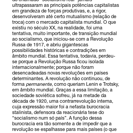
do chamado “socialismo real” jamais
ultrapassaram as principais potências capitalistas
em grandeza de forças produtivas, e, a rigor,
desenvolveram até certo mutualismo (relação de
troca) com o mercado capitalista mundial. O que
existiu no século XX, na realidade, foi uma
tentativa, muito importante, de transição mundial
ao socialismo, que iniciou-se com a Revolução
Russa de 1917, e abriu gigantescas
possibilidades históricas e contradições em
âmbito mundial. Essa tentativa, todavia, perdeu-
se porque a Revolução Russa ficou isolada
internacionalmente; porque não foram
desencadeadas novas revoluções em países
determinantes. A revolução não continuou, de
forma
permanente
, como queriam Lenin e Trotsky,
em âmbito mundial. Graças a essa limitação, a
sociedade soviética sofreu, já na metade da
década de 1920, uma contrarrevolução interna,
cuja expressão maior foi a nefasta burocracia
stalinista, defensora da reacionária tese do
“socialismo num só país”. A função dessa
burocracia era tão somente a de impedir que a
revolução se espalhasse para mais países (o que