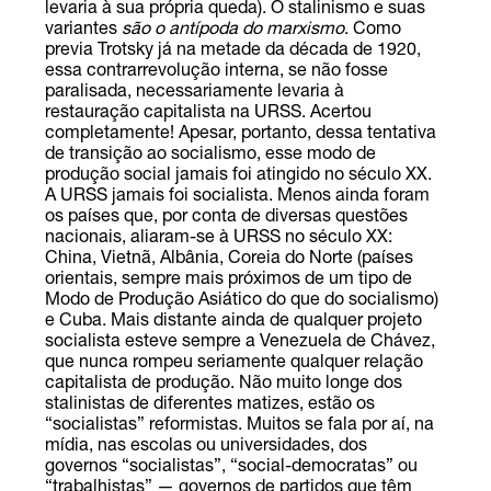
levaria à sua própria queda). O stalinismo e suas
variantes
são o antípoda do marxismo
. Como
previa Trotsky já na metade da década de 1920,
essa contrarrevolução interna, se não fosse
paralisada, necessariamente levaria à
restauração capitalista na URSS. Acertou
completamente! Apesar, portanto, dessa tentativa
de transição ao socialismo, esse modo de
produção social jamais foi atingido no século XX.
A URSS jamais foi socialista. Menos ainda foram
os países que, por conta de diversas questões
nacionais, aliaram-se à URSS no século XX:
China, Vietnã, Albânia, Coreia do Norte (países
orientais, sempre mais próximos de um tipo de
Modo de Produção Asiático do que do socialismo)
e Cuba. Mais distante ainda de qualquer projeto
socialista esteve sempre a Venezuela de Chávez,
que nunca rompeu seriamente qualquer relação
capitalista de produção. Não muito longe dos
stalinistas de diferentes matizes, estão os
“socialistas” reformistas. Muitos se fala por aí, na
mídia, nas escolas ou universidades, dos
governos “socialistas”, “social-democratas” ou
“trabalhistas” — governos de partidos que têm