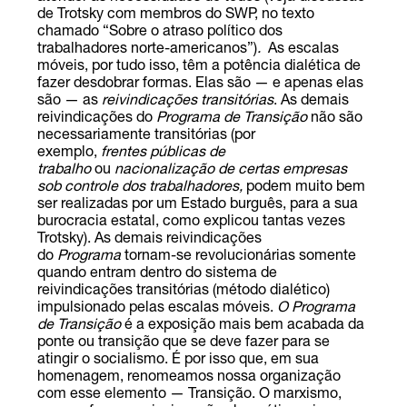
de Trotsky com membros do SWP, no texto
chamado “Sobre o atraso político dos
trabalhadores norte-americanos”)
.
As escalas
móveis, por tudo isso, têm a potência dialética de
fazer desdobrar formas. Elas são — e apenas elas
são — as
reivindicações transitórias
. As demais
reivindicações do
Programa de Transição
não são
necessariamente transitórias (por
exemplo,
frentes públicas de
trabalho
ou
nacionalização de certas empresas
sob controle dos trabalhadores,
podem muito bem
ser realizadas por um Estado burguês, para a sua
burocracia estatal, como explicou tantas vezes
Trotsky). As demais reivindicações
do
Programa
tornam-se revolucionárias somente
quando entram dentro do sistema de
reivindicações transitórias (método dialético)
impulsionado pelas escalas móveis.
O Programa
de Transição
é a exposição mais bem acabada da
ponte ou transição que se deve fazer para se
atingir o socialismo. É por isso que, em sua
homenagem, renomeamos nossa organização
com esse elemento — Transição. O marxismo,