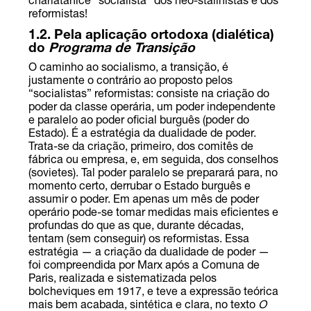
charlatanice “socialista” dos neo-stalinistas e dos
reformistas!
1.2. Pela aplicação ortodoxa (dialética)
do
Programa de Transição
O caminho ao socialismo, a transição, é
justamente o contrário ao proposto pelos
“socialistas” reformistas: consiste na criação do
poder da classe operária, um poder independente
e paralelo ao poder oficial burguês (poder do
Estado). É a estratégia da dualidade de poder.
Trata-se da criação, primeiro, dos comitês de
fábrica ou empresa, e, em seguida, dos conselhos
(sovietes). Tal poder paralelo se preparará para, no
momento certo, derrubar o Estado burguês e
assumir o poder. Em apenas um mês de poder
operário pode-se tomar medidas mais eficientes e
profundas do que as que, durante décadas,
tentam (sem conseguir) os reformistas. Essa
estratégia — a criação da dualidade de poder —
foi compreendida por Marx após a Comuna de
Paris, realizada e sistematizada pelos
bolcheviques em 1917, e teve a expressão teórica
mais bem acabada, sintética e clara, no texto
O