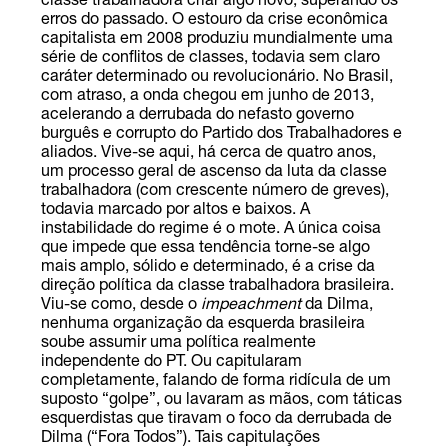
classe trabalhadora criar algo novo, superando os
erros do passado. O estouro da crise econômica
capitalista em 2008 produziu mundialmente uma
série de conflitos de classes, todavia sem claro
caráter determinado ou revolucionário. No Brasil,
com atraso, a onda chegou em junho de 2013,
acelerando a derrubada do nefasto governo
burguês e corrupto do Partido dos Trabalhadores e
aliados. Vive-se aqui, há cerca de quatro anos,
um processo geral de ascenso da luta da classe
trabalhadora (com crescente número de greves),
todavia marcado por altos e baixos. A
instabilidade do regime é o mote. A única coisa
que impede que essa tendência torne-se algo
mais amplo, sólido e determinado, é a crise da
direção política da classe trabalhadora brasileira.
Viu-se como, desde o
impeachment
da Dilma,
nenhuma organização da esquerda brasileira
soube assumir uma política realmente
independente do PT. Ou capitularam
completamente, falando de forma ridícula de um
suposto “golpe”, ou lavaram as mãos, com táticas
esquerdistas que tiravam o foco da derrubada de
Dilma (“Fora Todos”). Tais capitulações