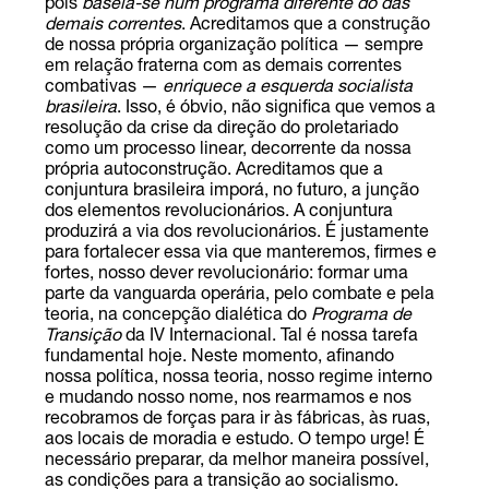
pois
baseia-se num programa diferente do das
demais correntes
. Acreditamos que a construção
de nossa própria organização política — sempre
em relação fraterna com as demais correntes
combativas —
enriquece a esquerda socialista
brasileira
. Isso, é óbvio, não significa que vemos a
resolução da crise da direção do proletariado
como um processo linear, decorrente da nossa
própria autoconstrução. Acreditamos que a
conjuntura brasileira imporá, no futuro, a junção
dos elementos revolucionários. A conjuntura
produzirá a via dos revolucionários. É justamente
para fortalecer essa via que manteremos, firmes e
fortes, nosso dever revolucionário: formar uma
parte da vanguarda operária, pelo combate e pela
teoria, na concepção dialética do
Programa de
Transição
da IV Internacional. Tal é nossa tarefa
fundamental hoje. Neste momento, afinando
nossa política, nossa teoria, nosso regime interno
e mudando nosso nome, nos rearmamos e nos
recobramos de forças para ir às fábricas, às ruas,
aos locais de moradia e estudo. O tempo urge! É
necessário preparar, da melhor maneira possível,
as condições para a transição ao socialismo.