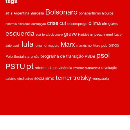
tags
Bolsonaro
Argentina
Bardella
bonapartismo
Boulos
2018
crise
dilma
cut
eleições
desemprego
centrais sindicais
corrupção
esquerda
greve
impeachment
eua
fora bolsonaro
Haddad
Lava-
lula
Marx
pmdb
lulismo
marxismo
pcb
Jato
Lenin
maduro
Moro
psol
programa de transição
Polo Socialista
PSDB
prisão
pt
PSTU
reforma da previdência
revolução
reforma trabalhista
temer
trotsky
socialismo
salário
venezuela
sindicatos