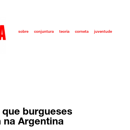
sobre
conjuntura
teoria
corneta
juventude
o que burgueses
m na Argentina