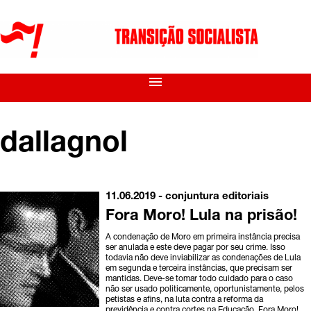
menu
dallagnol
11.06.2019 -
conjuntura
editoriais
Fora Moro! Lula na prisão!
A condenação de Moro em primeira instância precisa
ser anulada e este deve pagar por seu crime. Isso
todavia não deve inviabilizar as condenações de Lula
em segunda e terceira instâncias, que precisam ser
mantidas. Deve-se tomar todo cuidado para o caso
não ser usado politicamente, oportunistamente, pelos
petistas e afins, na luta contra a reforma da
previdência e contra cortes na Educação. Fora Moro!