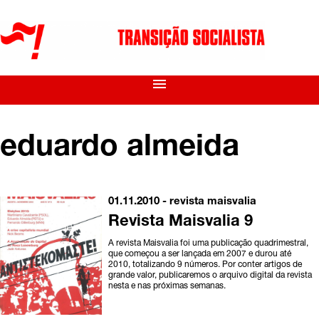
menu
eduardo almeida
01.11.2010 -
revista maisvalia
Revista Maisvalia 9
A revista Maisvalia foi uma publicação quadrimestral,
que começou a ser lançada em 2007 e durou até
2010, totalizando 9 números. Por conter artigos de
grande valor, publicaremos o arquivo digital da revista
nesta e nas próximas semanas.