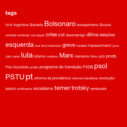
tags
Bolsonaro
Argentina
Bardella
bonapartismo
Boulos
2018
crise
dilma
cut
eleições
desemprego
centrais sindicais
corrupção
esquerda
greve
impeachment
eua
fora bolsonaro
Haddad
Lava-
lula
Marx
pmdb
lulismo
marxismo
pcb
Jato
Lenin
maduro
Moro
psol
programa de transição
Polo Socialista
PSDB
prisão
pt
PSTU
reforma da previdência
revolução
reforma trabalhista
temer
trotsky
socialismo
salário
venezuela
sindicatos