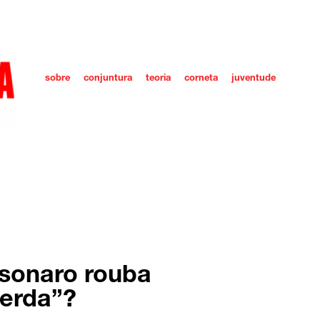
sobre
conjuntura
teoria
corneta
juventude
lsonaro rouba
erda”?