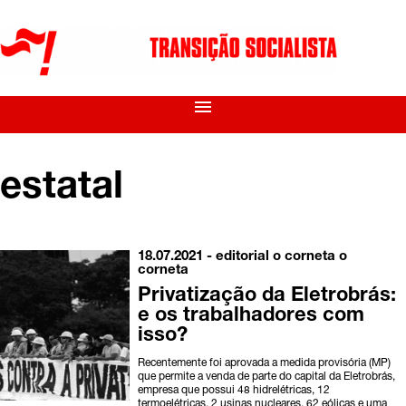
menu
estatal
18.07.2021 -
editorial o corneta
o
corneta
Privatização da Eletrobrás:
e os trabalhadores com
isso?
Recentemente foi aprovada a medida provisória (MP)
que permite a venda de parte do capital da Eletrobrás,
empresa que possui 48 hidrelétricas, 12
termoelétricas, 2 usinas nucleares, 62 eólicas e uma