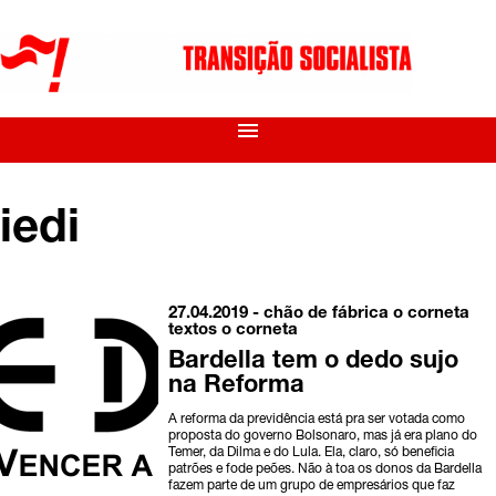
menu
iedi
27.04.2019 -
chão de fábrica
o corneta
textos o corneta
Bardella tem o dedo sujo
na Reforma
A reforma da previdência está pra ser votada como
proposta do governo Bolsonaro, mas já era plano do
Temer, da Dilma e do Lula. Ela, claro, só beneficia
patrões e fode peões. Não à toa os donos da Bardella
fazem parte de um grupo de empresários que faz