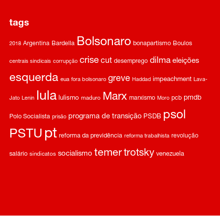
tags
Bolsonaro
Argentina
Bardella
bonapartismo
Boulos
2018
crise
dilma
cut
eleições
desemprego
centrais sindicais
corrupção
esquerda
greve
impeachment
eua
fora bolsonaro
Haddad
Lava-
lula
Marx
pmdb
lulismo
marxismo
pcb
Jato
Lenin
maduro
Moro
psol
programa de transição
Polo Socialista
PSDB
prisão
pt
PSTU
reforma da previdência
revolução
reforma trabalhista
temer
trotsky
socialismo
salário
venezuela
sindicatos