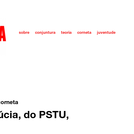
sobre
conjuntura
teoria
corneta
juventude
corneta
úcia, do PSTU,