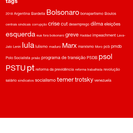
tags
Bolsonaro
Argentina
Bardella
bonapartismo
Boulos
2018
crise
dilma
cut
eleições
desemprego
centrais sindicais
corrupção
esquerda
greve
impeachment
eua
fora bolsonaro
Haddad
Lava-
lula
Marx
pmdb
lulismo
marxismo
pcb
Jato
Lenin
maduro
Moro
psol
programa de transição
Polo Socialista
PSDB
prisão
pt
PSTU
reforma da previdência
revolução
reforma trabalhista
temer
trotsky
socialismo
salário
venezuela
sindicatos