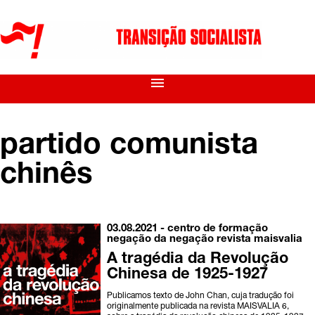
menu
partido comunista
chinês
03.08.2021 -
centro de formação
negação da negação
revista maisvalia
A tragédia da Revolução
Chinesa de 1925-1927
Publicamos texto de John Chan, cuja tradução foi
originalmente publicada na revista MAISVALIA 6,